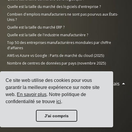
Quelle est la taille du marché des logiciels d'entreprise ?
Combien d'emplois manufacturiers ne sont pas pourvus aux États-
Unis ?
Quelle est la taille du marché ERP ?
Quelle est la taille de l'industrie manufacturière ?
Top 50 des entreprises manufacturières mondiales par chiffre
d'affaires
AWS vs Azure vs Google : Parts de marché du cloud (2025)
Nombre de centres de données par pays (novembre 2025)
Ce site web utilise des cookies pour vous
Français
© 2026 Cargoson.com
garantir la meilleure expérience sur notre site
web.
En savoir plus
. Notre politique de
Enregistré sous le nom de Cargoson OÜ en Estonie.
confidentialité se trouve
ici
.
N° d'enregistrement : 14545832. TVA : EE102137680.
Siège social : Pärnu mnt. 141, 11314 Tallinn, Estonie
J'ai compris
·
+372 5555 0028
hello@cargoson.com