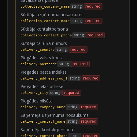
Savākšanas pilsēta
string
required
collection_company_name
Sūtītāja uzņēmuma nosaukums
string
required
collection_contact_name
Sūtītāja kontaktpersona
string
required
collection_contact_phone
Sūtītāja tālruņa numurs
string
required
delivery_country
Piegādes valsts kods
string
required
delivery_postcode
Piegādes pasta indekss
string
required
delivery_address_row_1
Piegādes ielas adrese
string
required
delivery_city
Piegādes pilsēta
string
required
delivery_company_name
Saņēmēja uzņēmuma nosaukums
string
required
delivery_contact_name
Saņēmēja kontaktpersona
string
required
delivery_contact_phone