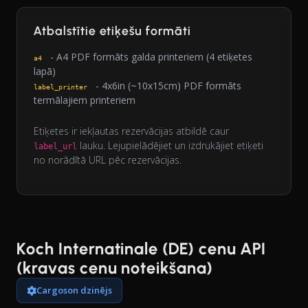
Atbalstītie etiķešu formāti
- A4 PDF formāts galda printeriem (4 etiķetes
a4
lapā)
- 4x6in (~10x15cm) PDF formāts
label_printer
termālajiem printeriem
Etiķetes ir iekļautas rezervācijas atbildē caur
lauku. Lejupielādējiet un izdrukājiet etiķeti
label_url
no norādītā URL pēc rezervācijas.
Koch Internatinale (DE) cenu API
(kravas cenu noteikšana)
Cargoson dzinējs