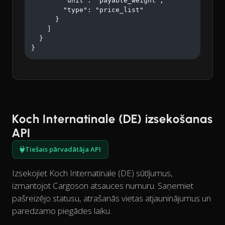
        "unit": "payable_weight",

        "type": "price_list"

      }

    ]

  }

}
Koch Internatinale (DE) izsekošanas
API
Tiešais pārvadātāja API
Izsekojiet Koch Internatinale (DE) sūtījumus,
izmantojot Cargoson atsauces numuru. Saņemiet
pašreizējo statusu, atrašanās vietas atjauninājumus un
paredzamo piegādes laiku.