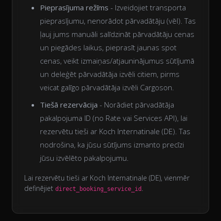
Pieprasījuma režīms
- Izveidojiet transporta
pieprasījumu, nenorādot pārvadātāju (vēl). Tas
ļauj jums manuāli salīdzināt pārvadātāju cenas
un piegādes laikus, pieprasīt jaunas spot
cenas, veikt izmaiņas/atjauninājumus sūtījumā
un deleģēt pārvadātāja izvēli citiem, pirms
veicat galīgo pārvadātāja izvēli Cargoson.
Tiešā rezervācija
- Norādiet pārvadātāja
pakalpojuma ID (no Rate vai Services API), lai
rezervētu tieši ar Koch Internatinale (DE). Tas
nodrošina, ka jūsu sūtījums izmanto precīzi
jūsu izvēlēto pakalpojumu.
Lai rezervētu tieši ar Koch Internatinale (DE), vienmēr
definējiet
.
direct_booking_service_id