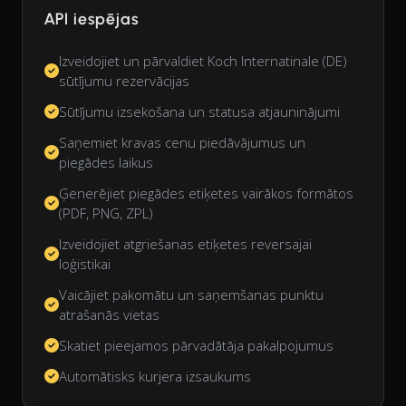
API iespējas
Izveidojiet un pārvaldiet Koch Internatinale (DE)
sūtījumu rezervācijas
Sūtījumu izsekošana un statusa atjauninājumi
Saņemiet kravas cenu piedāvājumus un
piegādes laikus
Ģenerējiet piegādes etiķetes vairākos formātos
(PDF, PNG, ZPL)
Izveidojiet atgriešanas etiķetes reversajai
loģistikai
Vaicājiet pakomātu un saņemšanas punktu
atrašanās vietas
Skatiet pieejamos pārvadātāja pakalpojumus
Automātisks kurjera izsaukums