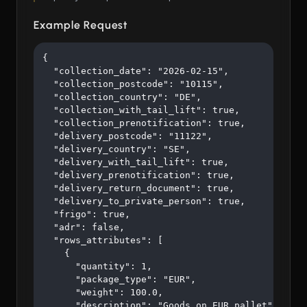
Example Request
{

  "collection_date": "2026-02-15",

  "collection_postcode": "10115",

  "collection_country": "DE",

  "collection_with_tail_lift": true,

  "collection_prenotification": true,

  "delivery_postcode": "11122",

  "delivery_country": "SE",

  "delivery_with_tail_lift": true,

  "delivery_prenotification": true,

  "delivery_return_document": true,

  "delivery_to_private_person": true,

  "frigo": true,

  "adr": false,

  "rows_attributes": [

    {

      "quantity": 1,

      "package_type": "EUR",

      "weight": 100.0,

      "description": "Goods on EUR pallet"
