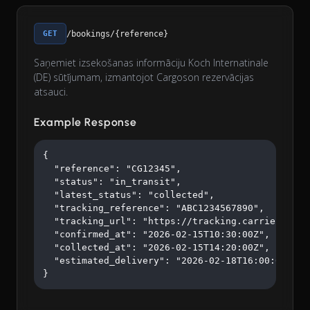
GET
/bookings/{reference}
Saņemiet izsekošanas informāciju Koch Internatinale
(DE) sūtījumam, izmantojot Cargoson rezervācijas
atsauci.
Example Response
{

  "reference": "CG12345",

  "status": "in_transit",

  "latest_status": "collected",

  "tracking_reference": "ABC1234567890",

  "tracking_url": "https://tracking.carrier.com/A
  "confirmed_at": "2026-02-15T10:30:00Z",

  "collected_at": "2026-02-15T14:20:00Z",

  "estimated_delivery": "2026-02-18T16:00:00Z"

}