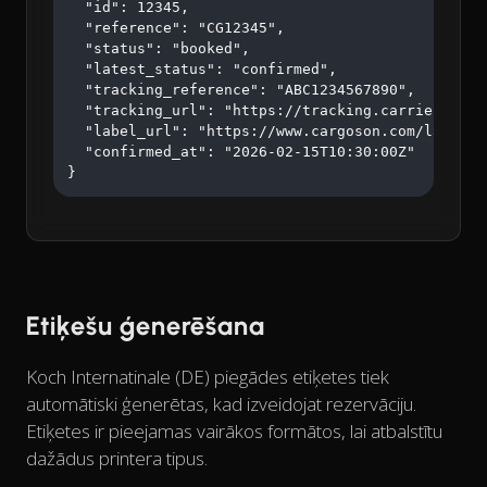
  "id": 12345,

  "reference": "CG12345",

  "status": "booked",

  "latest_status": "confirmed",

  "tracking_reference": "ABC1234567890",

  "tracking_url": "https://tracking.carrier.com/A
  "label_url": "https://www.cargoson.com/labels/a
  "confirmed_at": "2026-02-15T10:30:00Z"

}
Etiķešu ģenerēšana
Koch Internatinale (DE) piegādes etiķetes tiek
automātiski ģenerētas, kad izveidojat rezervāciju.
Etiķetes ir pieejamas vairākos formātos, lai atbalstītu
dažādus printera tipus.