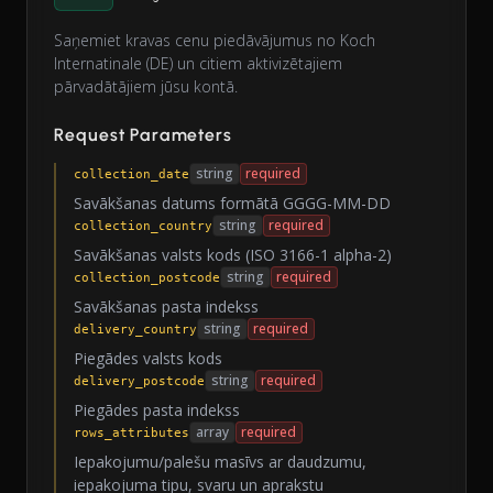
Saņemiet kravas cenu piedāvājumus no Koch
Internatinale (DE) un citiem aktivizētajiem
pārvadātājiem jūsu kontā.
Request Parameters
string
required
collection_date
Savākšanas datums formātā GGGG-MM-DD
string
required
collection_country
Savākšanas valsts kods (ISO 3166-1 alpha-2)
string
required
collection_postcode
Savākšanas pasta indekss
string
required
delivery_country
Piegādes valsts kods
string
required
delivery_postcode
Piegādes pasta indekss
array
required
rows_attributes
Iepakojumu/palešu masīvs ar daudzumu,
iepakojuma tipu, svaru un aprakstu