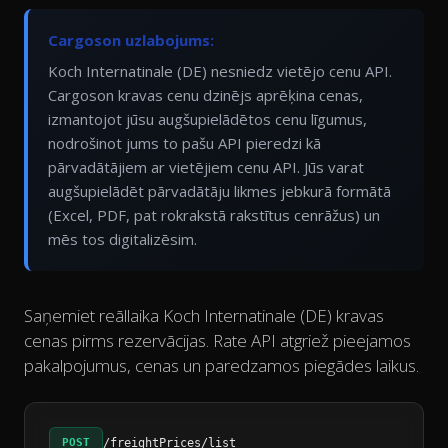
Cargoson uzlabojums:
Koch Internatinale (DE) nesniedz vietējo cenu API.
Cargoson kravas cenu dzinējs aprēķina cenas,
izmantojot jūsu augšupielādētos cenu līgumus,
nodrošinot jums to pašu API pieredzi kā
pārvadātājiem ar vietējiem cenu API. Jūs varat
augšupielādēt pārvadātāju likmes jebkurā formātā
(Excel, PDF, pat rokrakstā rakstītus cenrāžus) un
mēs tos digitalizēsim.
Saņemiet reāllaika Koch Internatinale (DE) kravas
cenas pirms rezervācijas. Rate API atgriež pieejamos
pakalpojumus, cenas un paredzamos piegādes laikus.
POST
/freightPrices/list