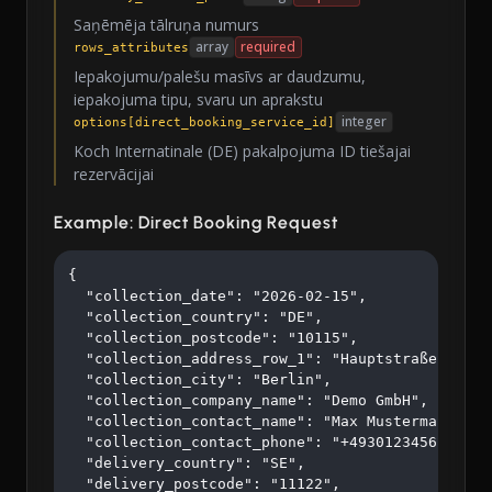
Saņēmēja tālruņa numurs
array
required
rows_attributes
Iepakojumu/palešu masīvs ar daudzumu,
iepakojuma tipu, svaru un aprakstu
integer
options[direct_booking_service_id]
Koch Internatinale (DE) pakalpojuma ID tiešajai
rezervācijai
Example: Direct Booking Request
{

  "collection_date": "2026-02-15",

  "collection_country": "DE",

  "collection_postcode": "10115",

  "collection_address_row_1": "Hauptstraße 123",

  "collection_city": "Berlin",

  "collection_company_name": "Demo GmbH",

  "collection_contact_name": "Max Mustermann",

  "collection_contact_phone": "+4930123456",

  "delivery_country": "SE",

  "delivery_postcode": "11122",
