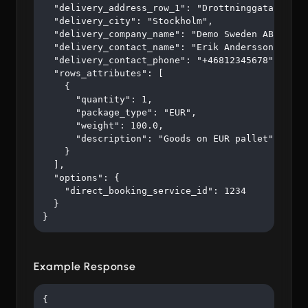
  "delivery_address_row_1": "Drottninggatan 45",

  "delivery_city": "Stockholm",

  "delivery_company_name": "Demo Sweden AB",

  "delivery_contact_name": "Erik Andersson",

  "delivery_contact_phone": "+46812345678",

  "rows_attributes": [

    {

      "quantity": 1,

      "package_type": "EUR",

      "weight": 100.0,

      "description": "Goods on EUR pallet"

    }

  ],

  "options": {

    "direct_booking_service_id": 1234

  }

}
Example Response
{
