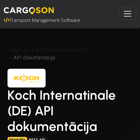
Transport Management Software
Cargoson
Koch Internatinale (DE)
API dokumentācija
Koch Internatinale
(DE) API
dokumentācija
Integrēts
REST API