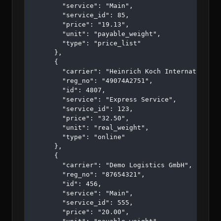
        "service": "Main",

        "service_id": 85,

        "price": "19.13",

        "unit": "payable_weight",

        "type": "price_list"

      },

      {

        "carrier": "Heinrich Koch Internationale
        "reg_no": "49074A2751",

        "id": 4807,

        "service": "Express Service",

        "service_id": 123,

        "price": "32.50",

        "unit": "real_weight",

        "type": "online"

      },

      {

        "carrier": "Demo Logistics GmbH",

        "reg_no": "87654321",

        "id": 456,

        "service": "Main",

        "service_id": 555,

        "price": "20.00",
