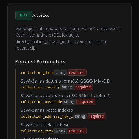
POST
/queries
Izveidojiet sūtījuma pieprasījumu vai tiešo rezervāciju
Koch Internatinale (DE). Iekļaujiet
direct_booking_service_id, lai izveidotu tūlītēju
rezervāciju.
Request Parameters
string
required
collection_date
Savākšanas datums formātā GGGG-MM-DD
string
required
collection_country
Savākšanas valsts kods (ISO 3166-1 alpha-2)
string
required
collection_postcode
Savākšanas pasta indekss
string
required
collection_address_row_1
Savākšanas ielas adrese
string
required
collection_city