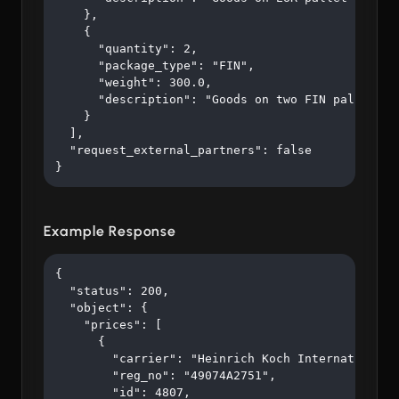
    },

    {

      "quantity": 2,

      "package_type": "FIN",

      "weight": 300.0,

      "description": "Goods on two FIN pallets"

    }

  ],

  "request_external_partners": false

}
Example Response
{

  "status": 200,

  "object": {

    "prices": [

      {

        "carrier": "Heinrich Koch Internationale
        "reg_no": "49074A2751",

        "id": 4807,
