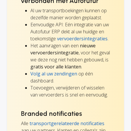
verbonden met Autofutur
Al uw transportboekingen kunnen op
dezelfde manier worden geplaatst.
Eenvoudige API: Eén integratie van uw
Autofutur ERP dekt al uw huidige en
toekomstige
vervoerdersintegraties
.
Het aanvragen van een
nieuwe
vervoerdersintegratie
, voor het geval
we deze nog niet hebben gebouwd, is
gratis voor alle klanten
.
Volg al uw zendingen
op één
dashboard.
Toevoegen, verwijderen of wisselen
van vervoerders is snel en eenvoudig.
Branded notificaties
Alle
transportgerelateerde notificaties
aan uw partners, klanten en collega's zijn