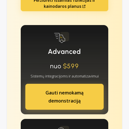
Peržiūrėti išsamias funkcijas ir
kainodaros planus
Advanced
nuo
$599
Sistemų integracijoms ir automatizavimui
Gauti nemokamą
demonstraciją