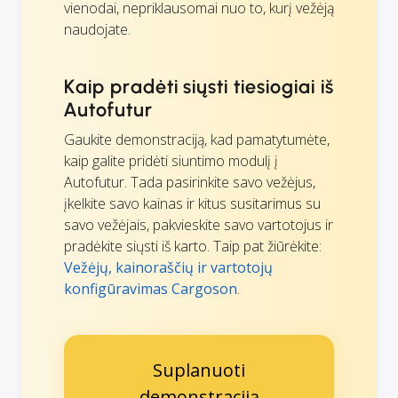
vienodai, nepriklausomai nuo to, kurį vežėją
naudojate.
Kaip pradėti siųsti tiesiogiai iš
Autofutur
Gaukite demonstraciją, kad pamatytumėte,
kaip galite pridėti siuntimo modulį į
Autofutur. Tada pasirinkite savo vežėjus,
įkelkite savo kainas ir kitus susitarimus su
savo vežėjais, pakvieskite savo vartotojus ir
pradėkite siųsti iš karto. Taip pat žiūrėkite:
Vežėjų, kainoraščių ir vartotojų
konfigūravimas Cargoson
.
Suplanuoti
demonstraciją