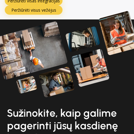
Peržiūrėti visas integracijas
Peržiūrėti visus vežėjus
Sužinokite, kaip galime
pagerinti jūsų kasdienę