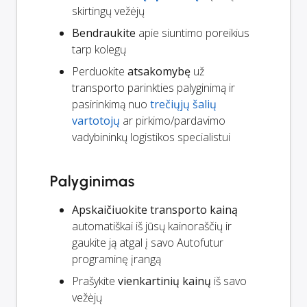
skirtingų vežėjų
Bendraukite
apie siuntimo poreikius
tarp kolegų
Perduokite
atsakomybę
už
transporto parinkties palyginimą ir
pasirinkimą nuo
trečiųjų šalių
vartotojų
ar pirkimo/pardavimo
vadybininkų logistikos specialistui
Palyginimas
Apskaičiuokite transporto kainą
automatiškai iš jūsų kainoraščių ir
gaukite ją atgal į savo Autofutur
programinę įrangą
Prašykite
vienkartinių kainų
iš savo
vežėjų