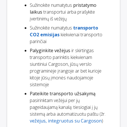
Sužinokite numatytus
pristatymo
laikus
transportui arba prašykite
įvertinimų iš vežėjų
Sužinokite numatytus
transporto
CO2 emisijas
kiekvienai transporto
parinčiai
Palyginkite vežėjus
ir skirtingas
transporto parinktis kiekvienam
siuntiniui Cargoson, jūsų verslo
programinėje įrangoje ar bet kurioje
kitoje jūsų įmonės naudojamoje
sistemoje
Pateikite transporto užsakymą
pasirinktam vežėjui per jų
pageidaujamą kanalą: tiesiogiai į jų
sistemą arba automatizuotu paštu (žr.
vežėjus, integruotus su Cargoson
)