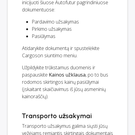
inicijuoti šiuose Autofutur pagrindiniuose
dokumentuose:
Pardavimo užsakymas
Pirkimo užsakymas
Pasiūlymas
Atidarykite dokumentą ir spustelėkite
Cargoson siuntimo meniu.
Užpildykite trūkstamus duomenis ir
paspauskite
Kainos užklausa
, po to bus
rodomos skirtingos kainų pasiūlymai
(įskaitant skaičiavimus iš jūsų asmeninių
kainoraščių).
Transporto užsakymai
Transporto užsakymus galima siųsti jūsų
vežėjams remiantis skirtingais dokumentais