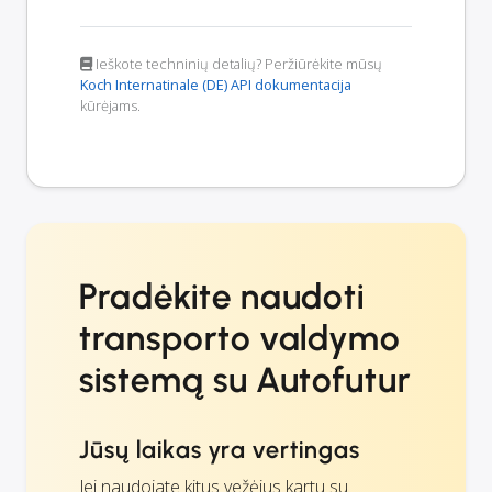
Ieškote techninių detalių? Peržiūrėkite mūsų
Koch Internatinale (DE) API dokumentacija
kūrėjams.
Pradėkite naudoti
transporto valdymo
sistemą su Autofutur
Jūsų laikas yra vertingas
Jei naudojate kitus vežėjus kartu su