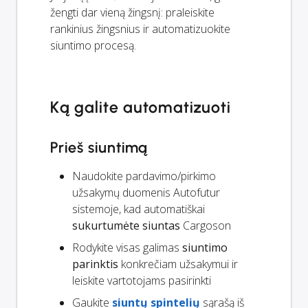
žengti dar vieną žingsnį: praleiskite
rankinius žingsnius ir automatizuokite
siuntimo procesą.
Ką galite automatizuoti
Prieš siuntimą
Naudokite pardavimo/pirkimo
užsakymų duomenis Autofutur
sistemoje, kad automatiškai
sukurtumėte siuntas
Cargoson
Rodykite visas galimas
siuntimo
parinktis
konkrečiam užsakymui ir
leiskite vartotojams pasirinkti
Gaukite
siuntų spintelių
sąrašą iš