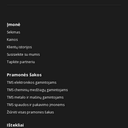
Įmonė
Sekimas
Kainos
Klientų istorijos
Susisiekite su mumis
Tapkite partneriu
Pramonės šakos
TMS elektronikos gamintojams
TMS cheminių medžiagų gamintojams
TMS metalo ir mašinų gamintojams
TMS spaudos ir pakavimo įmonėms
Žiūrėti visas pramonės šakas
Ištekliai