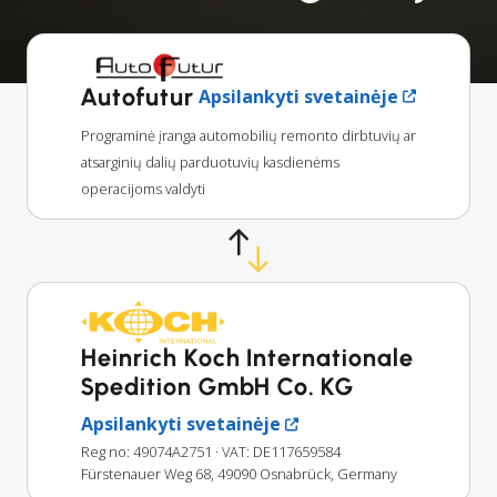
Autofutur
Apsilankyti svetainėje
Programinė įranga automobilių remonto dirbtuvių ar
atsarginių dalių parduotuvių kasdienėms
operacijoms valdyti
Heinrich Koch Internationale
Spedition GmbH Co. KG
Apsilankyti svetainėje
Reg no: 49074A2751
· VAT: DE117659584
Fürstenauer Weg 68, 49090 Osnabrück, Germany