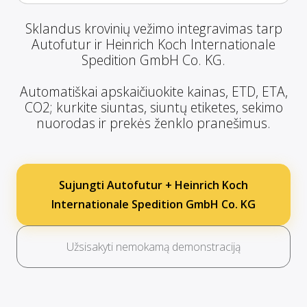
Sklandus krovinių vežimo integravimas tarp
Autofutur ir Heinrich Koch Internationale
Spedition GmbH Co. KG.
Automatiškai apskaičiuokite kainas, ETD, ETA,
CO2; kurkite siuntas, siuntų etiketes, sekimo
nuorodas ir prekės ženklo pranešimus.
Sujungti Autofutur + Heinrich Koch
Internationale Spedition GmbH Co. KG
Užsisakyti nemokamą demonstraciją