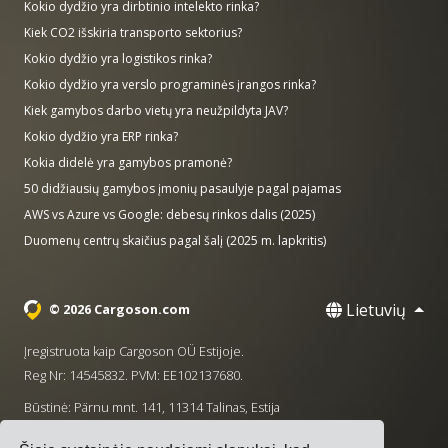
Kokio dydžio yra dirbtinio intelekto rinka?
Kiek CO2 išskiria transporto sektorius?
Kokio dydžio yra logistikos rinka?
Kokio dydžio yra verslo programinės įrangos rinka?
Kiek gamybos darbo vietų yra neužpildyta JAV?
Kokio dydžio yra ERP rinka?
Kokia didelė yra gamybos pramonė?
50 didžiausių gamybos įmonių pasaulyje pagal pajamas
AWS vs Azure vs Google: debesų rinkos dalis (2025)
Duomenų centrų skaičius pagal šalį (2025 m. lapkritis)
Lietuvių
© 2026 Cargoson.com
Įregistruota kaip Cargoson OÜ Estijoje.
Reg Nr: 14545832. PVM: EE102137680.
Būstinė: Pärnu mnt. 141, 11314 Talinas, Estija
·
+372 5555 0028
hello@cargoson.com