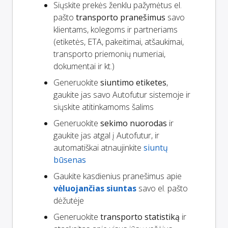
Siųskite prekės ženklu pažymėtus el.
pašto
transporto pranešimus
savo
klientams, kolegoms ir partneriams
(etiketės, ETA, pakeitimai, atšaukimai,
transporto priemonių numeriai,
dokumentai ir kt.)
Generuokite
siuntimo etiketes
,
gaukite jas savo Autofutur sistemoje ir
siųskite atitinkamoms šalims
Generuokite
sekimo nuorodas
ir
gaukite jas atgal į Autofutur, ir
automatiškai atnaujinkite
siuntų
būsenas
Gaukite kasdienius pranešimus apie
vėluojančias siuntas
savo el. pašto
dėžutėje
Generuokite
transporto statistiką
ir