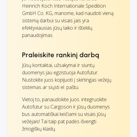
Heinrich Koch Internationale Spedition
GmbH Co. KG, manome, kad naudoti vieną
sistemą darbui su visais jais yra
efektyviausias jūsų laiko ir išteklių
panaudojimas.
Praleiskite rankinį darbą
Jūsų kontaktai, užsakymai ir siuntų
duomenys jau egzistuoja Autofutur.
Nustokite juos kopijuoti į skirtingas vežėjų
sistemas ar siųsti el. paštu.
Vietoj to, panaudokite juos: integruokite
Autofutur su Cargoson ir jūsų duomenys
bus automatiškai keičiami su visais jūsų
vežėjais! Tai taip pat padės išvengti
žmogiškų klaidų.