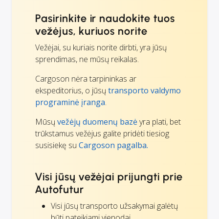
Pasirinkite ir naudokite tuos
vežėjus, kuriuos norite
Vežėjai, su kuriais norite dirbti, yra jūsų
sprendimas, ne mūsų reikalas.
Cargoson nėra tarpininkas ar
ekspeditorius, o jūsų
transporto valdymo
programinė įranga
.
Mūsų
vežėjų duomenų bazė
yra plati, bet
trūkstamus vežėjus galite pridėti tiesiog
susisiekę su
Cargoson pagalba.
Visi jūsų vežėjai prijungti prie
Autofutur
Visi jūsų transporto užsakymai galėtų
būti pateikiami vienodai.