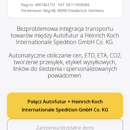
Reg no: 49074A2751
· VAT: DE117659584
Fürstenauer Weg 68, 49090 Osnabrück, Germany
Bezproblemowa integracja transportu
towarów między Autofutur a Heinrich Koch
Internationale Spedition GmbH Co. KG.
Automatyczne obliczanie cen, ETD, ETA, CO2;
tworzenie przesyłek, etykiet wysyłkowych,
linków do śledzenia i spersonalizowanych
powiadomień.
Połącz Autofutur + Heinrich Koch
Internationale Spedition GmbH Co. KG
Zarezerwuj bezpłatne demo