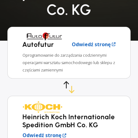
Co. KG
Autofutur
Odwiedź stronę
Oprogramowanie do zarządzania codziennymi
operacjami warsztatu samochodowego lub sklepu z
częściami zamiennymi
Heinrich Koch Internationale
Spedition GmbH Co. KG
Odwiedź stronę