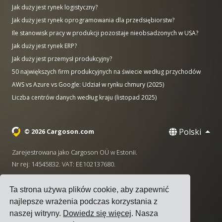
Jak duży jest rynek logistyczny?
Jak duży jest rynek oprogramowania dla przedsiębiorstw?
Ile stanowisk pracy w produkcji pozostaje nieobsadzonych w USA?
Jak duży jest rynek ERP?
Jak duży jest przemysł produkcyjny?
50 największych firm produkcyjnych na świecie według przychodów
AWS vs Azure vs Google: Udział w rynku chmury (2025)
Liczba centrów danych według kraju (listopad 2025)
Polski
© 2026 Cargoson.com
Zarejestrowana jako Cargoson OÜ w Estonii.
Nr rej: 14545832. VAT: EE102137680.
Siedziba: Pärnu mnt. 141, 11314 Tallinn, Estonia
Ta strona używa plików cookie, aby zapewnić
·
+372 5555 0028
hello@cargoson.com
najlepsze wrażenia podczas korzystania z
naszej witryny.
Dowiedz się więcej
. Nasza
Warunki korzystania z usługi
|
Polityka Prywatności
|