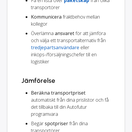
Få en lista över
paketskåp
från olika
transportörer
Kommunicera
fraktbehov mellan
kollegor
Överlämna
ansvaret
för att jämföra
och välja ett transportalternativ från
tredjepartsanvändare
eller
inköps-/försäljningschefer till en
logistiker
Jämförelse
Beräkna transportpriset
automatiskt från dina prislistor och få
det tillbaka till din Autofutur
programvara
Begär
spotpriser
från dina
transportörer