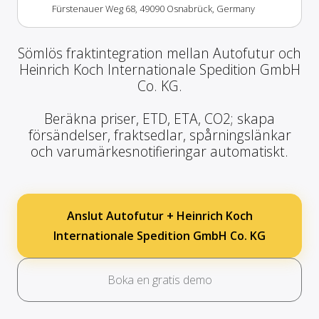
Fürstenauer Weg 68, 49090 Osnabrück, Germany
Sömlös fraktintegration mellan Autofutur och
Heinrich Koch Internationale Spedition GmbH
Co. KG.
Beräkna priser, ETD, ETA, CO2; skapa
försändelser, fraktsedlar, spårningslänkar
och varumärkesnotifieringar automatiskt.
Anslut Autofutur + Heinrich Koch
Internationale Spedition GmbH Co. KG
Boka en gratis demo