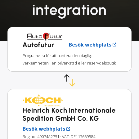
integration
Autofutur
Besök webbplats
Programvara för att hantera den dagliga
verksamheten i en bilverkstad eller reservdelsbutik
Heinrich Koch Internationale
Spedition GmbH Co. KG
Besök webbplats
Reg no: 49074A2751
· VAT: DE117659584