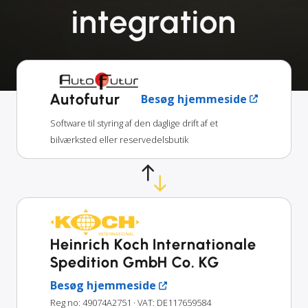
integration
Autofutur
Besøg hjemmeside
Software til styring af den daglige drift af et
bilværksted eller reservedelsbutik
Heinrich Koch Internationale
Spedition GmbH Co. KG
Besøg hjemmeside
Reg no: 49074A2751
· VAT: DE117659584