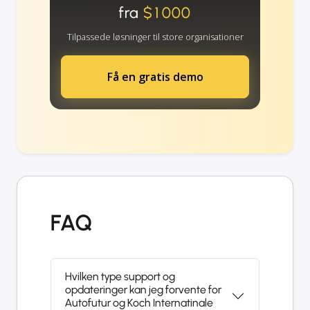
fra
$1000
Tilpassede løsninger til store organisationer
Få en gratis demo
FAQ
Hvilken type support og
opdateringer kan jeg forvente for
Autofutur og Koch Internatinale