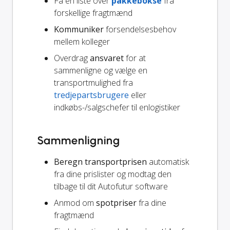
Få en liste over
pakkebokse
fra
forskellige fragtmænd
Kommuniker
forsendelsesbehov
mellem kolleger
Overdrag
ansvaret
for at
sammenligne og vælge en
transportmulighed fra
tredjepartsbrugere
eller
indkøbs-/salgschefer til enlogistiker
Sammenligning
Beregn transportprisen
automatisk
fra dine prislister og modtag den
tilbage til dit Autofutur software
Anmod om
spotpriser
fra dine
fragtmænd