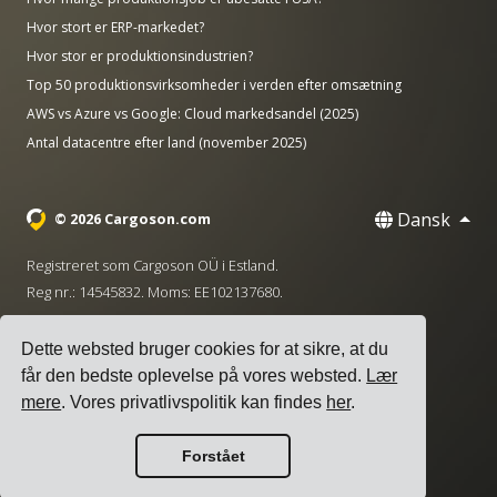
Hvor stort er ERP-markedet?
Hvor stor er produktionsindustrien?
Top 50 produktionsvirksomheder i verden efter omsætning
AWS vs Azure vs Google: Cloud markedsandel (2025)
Antal datacentre efter land (november 2025)
Dansk
© 2026 Cargoson.com
Registreret som Cargoson OÜ i Estland.
Reg nr.: 14545832. Moms: EE102137680.
Hovedkontor: Pärnu mnt. 141, 11314 Tallinn, Estland
Dette websted bruger cookies for at sikre, at du
·
+372 5555 0028
hello@cargoson.com
får den bedste oplevelse på vores websted.
Lær
mere
. Vores privatlivspolitik kan findes
her
.
Servicevilkår
|
Privatlivspolitik
|
Cookie-politik
Forstået