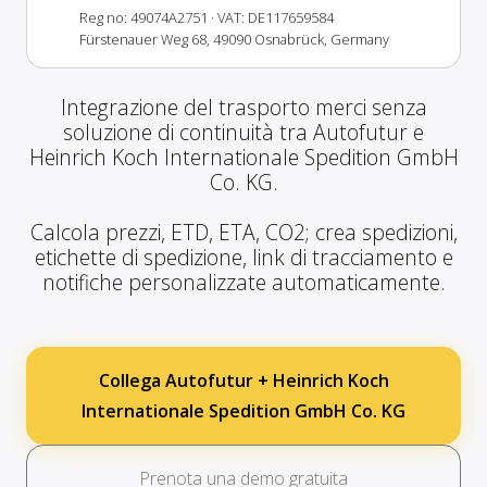
Reg no: 49074A2751
· VAT: DE117659584
Fürstenauer Weg 68, 49090 Osnabrück, Germany
Integrazione del trasporto merci senza
soluzione di continuità tra Autofutur e
Heinrich Koch Internationale Spedition GmbH
Co. KG.
Calcola prezzi, ETD, ETA, CO2; crea spedizioni,
etichette di spedizione, link di tracciamento e
notifiche personalizzate automaticamente.
Collega Autofutur + Heinrich Koch
Internationale Spedition GmbH Co. KG
Prenota una demo gratuita