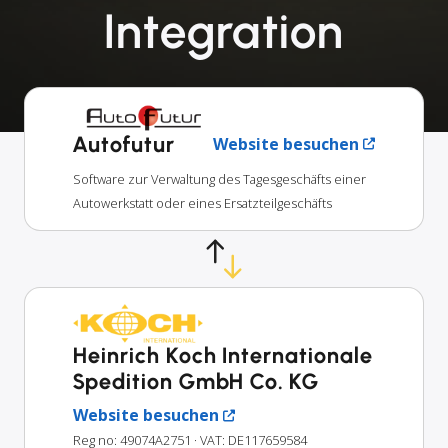
Integration
Autofutur
Website besuchen
Software zur Verwaltung des Tagesgeschäfts einer
Autowerkstatt oder eines Ersatzteilgeschäfts
Heinrich Koch Internationale
Spedition GmbH Co. KG
Website besuchen
Reg no: 49074A2751
· VAT: DE117659584