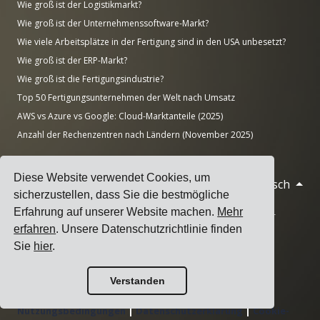
Wie groß ist der Logistikmarkt?
Wie groß ist der Unternehmenssoftware-Markt?
Wie viele Arbeitsplätze in der Fertigung sind in den USA unbesetzt?
Wie groß ist der ERP-Markt?
Wie groß ist die Fertigungsindustrie?
Top 50 Fertigungsunternehmen der Welt nach Umsatz
AWS vs Azure vs Google: Cloud-Marktanteile (2025)
Anzahl der Rechenzentren nach Ländern (November 2025)
Diese Website verwendet Cookies, um
Deutsch
© 2026 Cargoson.com
sicherzustellen, dass Sie die bestmögliche
Erfahrung auf unserer Website machen.
Mehr
Registriert als Cargoson OÜ in Estland. Reg.-Nr.: 14545832. USt-
erfahren
. Unsere Datenschutzrichtlinie finden
IdNr.: EE102137680.
Sie
hier
.
Hauptsitz: Pärnu mnt. 141, 11314 Tallinn, Estland
·
+372 5555 0028
hello@cargoson.com
Verstanden
Nutzungsbedingungen
|
Datenschutzerklärung
|
Cookie-