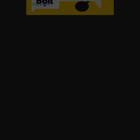
sistemom TMS
Janis Konovalciks