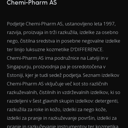
Chemi-Pharm AS
Podjetje Chemi-Pharm AS, ustanovljeno leta 1997,
razvija, proizvaja in trži razkužila, izdelke za osebno
nego, čistilna sredstva in posebne negovalne izdelke
ter linijo luksuzne kozmetike D'DIFFERENCE.
Chemi-Pharm AS ima podružnice na Latviji in v
Singapurju, proizvodnja pa je osredotočena v
Estoniji, kjer je tudi sedež podjetja. Seznam izdelkov
Chemi-Pharm AS vključuje več kot sto različnih
razkuževalnih, čistilnih in vzdrževalnih izdelkov, ki so
razdeljeni v šest glavnih skupin izdelkov: detergenti,
razkužila za roke in kožo, izdelki za nego kože,
izdelki za pranje in razkuževanje površin, izdelki za
pranje in razkuževanje instrumentov ter kozmetika.