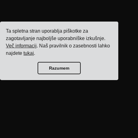
Ta spletna stran uporablja piškotke za
zagotavljanje najboljše uporabniške izkušnje.
Več informacij
. Naš pravilnik o zasebnosti lahko
najdete
tukaj
.
Razumem
Domov bloga