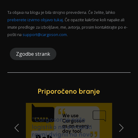
Ta objava na blogu je bila strojno prevedena. Če želite, lahko
preberete izvirno objavo tukaj
. Če opazite kakršne koli napake ali
imate predloge za izboljšave, me, avtorja, prosim kontaktirajte po e-
pošti na
support@cargoson.com
.
Zgodbe strank
Priporočeno branje
AVK Group je zamenjal
e-poštne povpraševanja
Previous Slide
Next Sl
za prevoz z enim