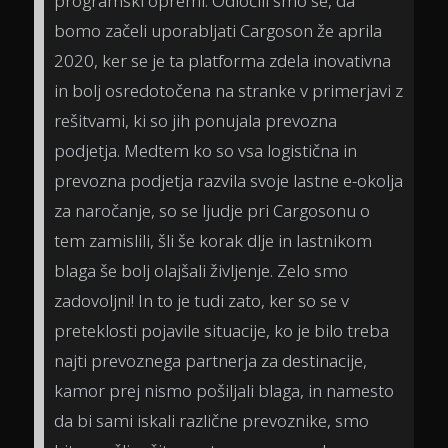
programski opremi. Odločili smo se, da
bomo začeli uporabljati Cargoson že aprila
2020, ker se je ta platforma zdela inovativna
in bolj osredotočena na stranke v primerjavi z
rešitvami, ki so jih ponujala prevozna
podjetja. Medtem ko so vsa logistična in
prevozna podjetja razvila svoje lastne e-okolja
za naročanje, so se ljudje pri Cargosonu o
tem zamislili, šli še korak dlje in lastnikom
blaga še bolj olajšali življenje. Zelo smo
zadovoljni! In to je tudi zato, ker so se v
preteklosti pojavile situacije, ko je bilo treba
najti prevoznega partnerja za destinacije,
kamor prej nismo pošiljali blaga, in namesto
da bi sami iskali različne prevoznike, smo