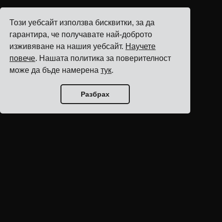
Този уебсайт използва бисквитки, за да
гарантира, че получавате най-доброто
изживяване на нашия уебсайт.
Научете
повече
. Нашата политика за поверителност
може да бъде намерена
тук
.
Разбрах
Начало на блога