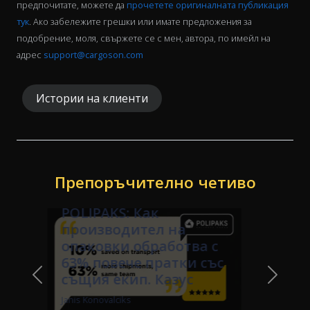
предпочитате, можете да
прочетете оригиналната публикация
тук
. Ако забележите грешки или имате предложения за
подобрение, моля, свържете се с мен, автора, по имейл на
адрес
support@cargoson.com
Истории на клиенти
Препоръчително четиво
"Прекарваме с 20-30%
по-малко време на
ден за поръчване на
транспорт, което
означава и директни
Previous Slide
Next Sl
икономии на