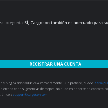
 su pregunta:
SÍ, Cargoson también es adecuado para su
REGISTRAR UNA CUENTA
 del blog ha sido traducida automáticamente. Si lo prefiere, puede
leer la pu
lgún error o tiene sugerencias de mejora, no dude en ponerse en contacto co
trónico a
support@cargoson.com