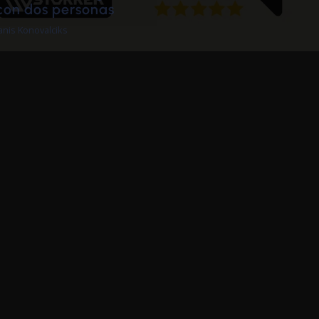
"Para los gerentes de logística, Cargoson es l
principal herramienta de trabajo durante to
el día, pero de hecho todos los colegas pued
acceder a la solución."