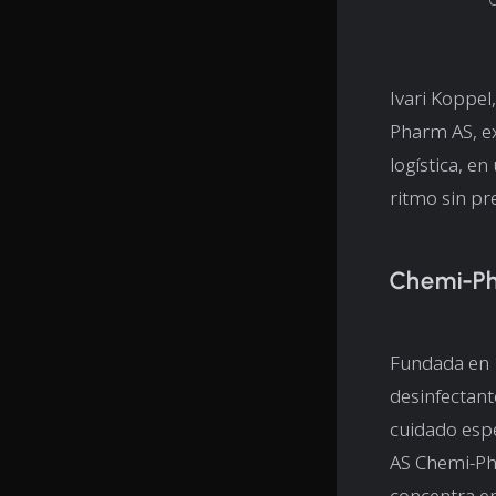
Ivari Koppel
Pharm AS, ex
logística, e
ritmo sin pr
Chemi-P
Fundada en 1
desinfectant
cuidado espe
AS Chemi-Pha
concentra en