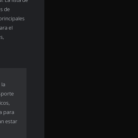
s de
principales
ara el
s,
 la
sporte
icos,
a para
an estar