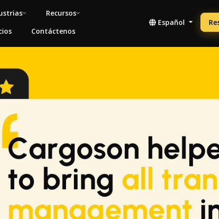
ustrias
Recursos
Español
Re
cios
Contáctenos