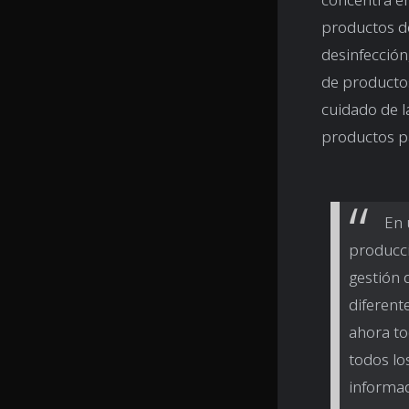
productos d
desinfección
de productos
cuidado de l
productos pa
En 
producci
gestión 
diferent
ahora to
todos lo
informad