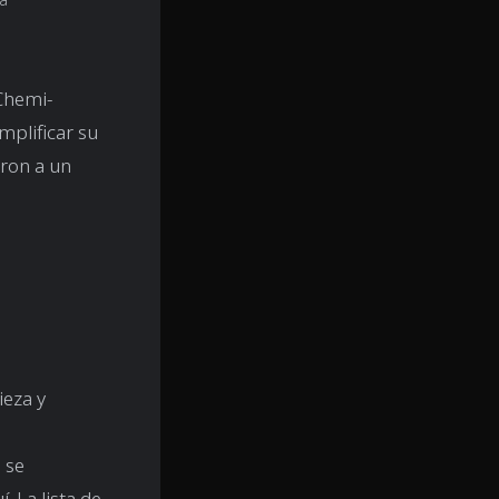
 Chemi-
mplificar su
eron a un
ieza y
 se
 La lista de