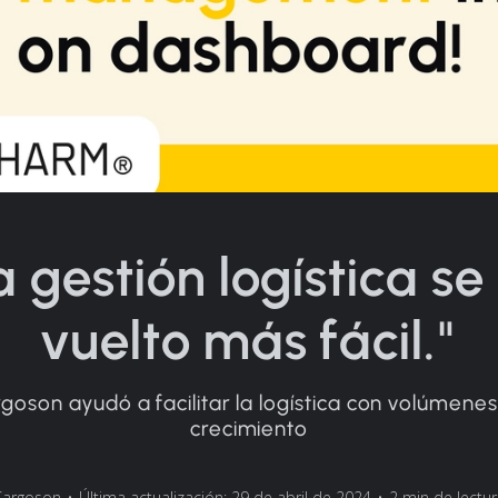
a gestión logística se
vuelto más fácil."
oson ayudó a facilitar la logística con volúmenes
crecimiento
Cargoson
•
Última actualización: 29 de abril de 2024
•
2 min de lectu