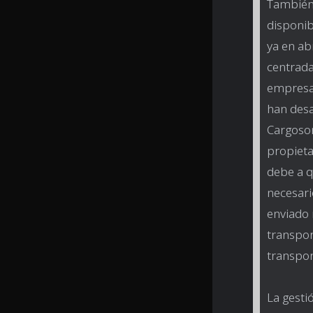
También 
disponib
ya en ab
centrada
empresas
han desa
Cargoson
propieta
debe a q
necesari
enviado 
transpor
transpor
La gestió