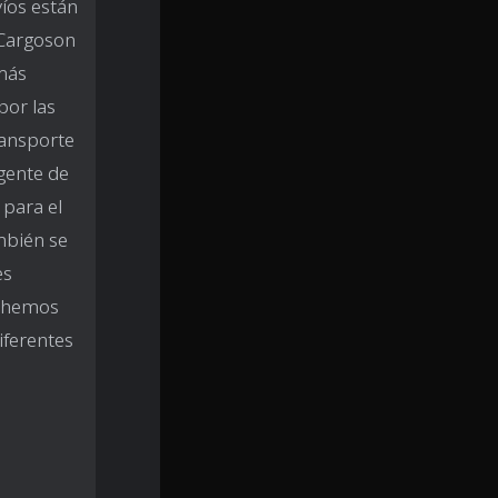
víos están
 Cargoson
 más
por las
ransporte
gente de
 para el
mbién se
es
o hemos
iferentes