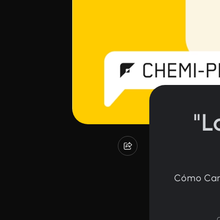
"L
Cómo Carg