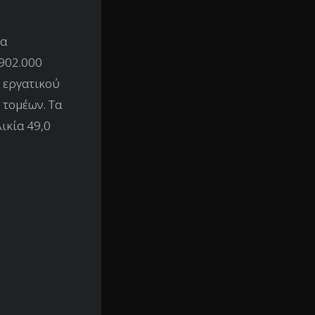
ια
(902.000
 εργατικού
 τομέων. Τα
ικία 49,0