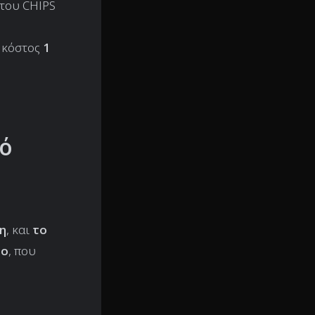
ι του CHIPS
 κόστος
1
κό
τη
, και
το
ρο
, που