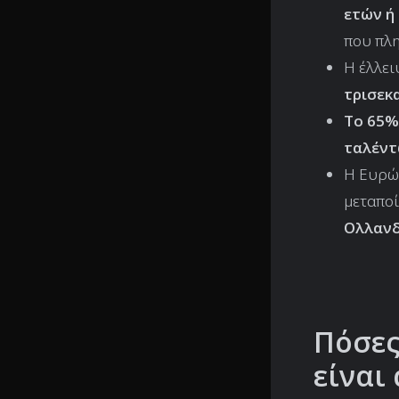
ετών ή
που πλη
Η έλλει
τρισεκ
Το 65%
ταλέντ
Η Ευρώπ
μεταπο
Ολλανδ
Πόσες
είναι