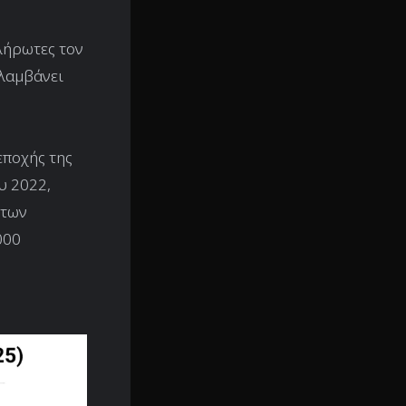
λήρωτες τον
ιλαμβάνει
εποχής της
υ 2022,
 των
000