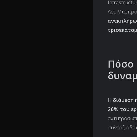
Infrastructu
Act. Μια πρ
ανεκπλήρωτ
τρισεκατομ
Πόσο 
δυναμ
Η
διάμεση 
26% του ερ
αντιπροσωπ
συνταξιοδό