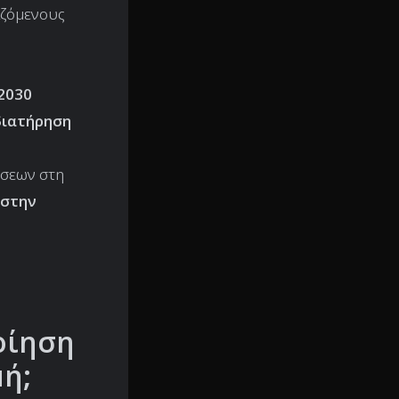
αζόμενους
2030
διατήρηση
έσεων στη
 στην
οίηση
μή;