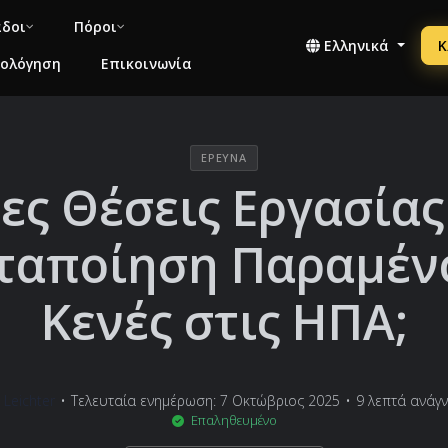
άδοι
Πόροι
Ελληνικά
Κ
μολόγηση
Επικοινωνία
ΈΡΕΥΝΑ
ες Θέσεις Εργασίας
ταποίηση Παραμέν
Κενές στις ΗΠΑ;
Leichter
•
Τελευταία ενημέρωση: 7 Οκτώβριος 2025
•
9 λεπτά ανάγ
Επαληθευμένο