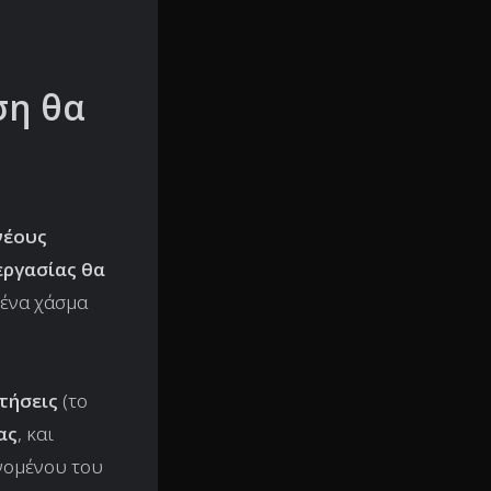
ση θα
νέους
εργασίας θα
 ένα χάσμα
τήσεις
(το
ας
, και
ομένου του