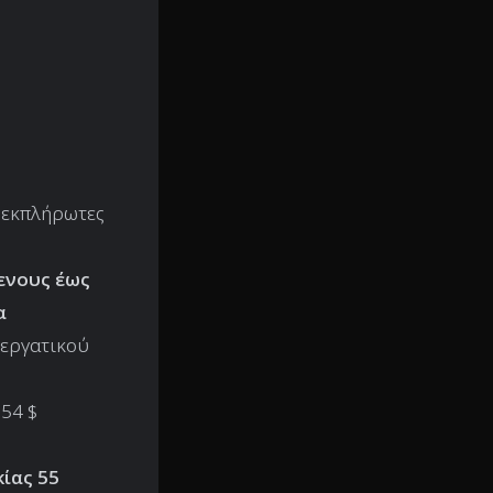
νεκπλήρωτες
ενους έως
α
 εργατικού
154 $
κίας 55