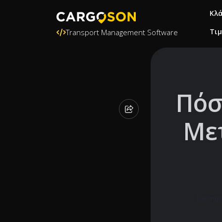
Κλ
Τι
Transport Management Software
Πόσ
Με
Rasmus 