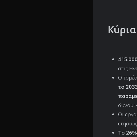
Κύρια
415.00
στις Ην
Ο τομέα
το 203
παραμε
δυναμι
Οι εργα
ετησίως
Το 26%