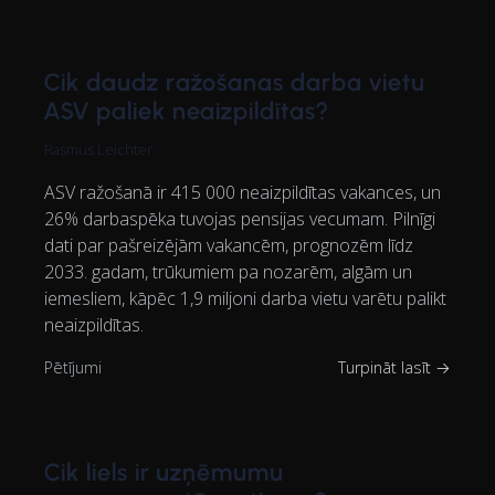
Cik daudz ražošanas darba vietu
ASV paliek neaizpildītas?
Rasmus Leichter
ASV ražošanā ir 415 000 neaizpildītas vakances, un
26% darbaspēka tuvojas pensijas vecumam. Pilnīgi
dati par pašreizējām vakancēm, prognozēm līdz
2033. gadam, trūkumiem pa nozarēm, algām un
iemesliem, kāpēc 1,9 miljoni darba vietu varētu palikt
neaizpildītas.
Pētījumi
Turpināt lasīt →
Cik liels ir uzņēmumu