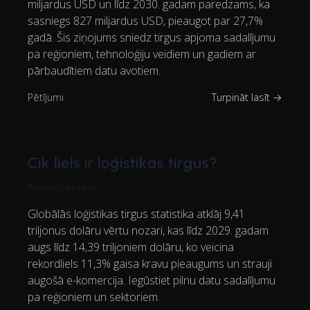
miljardus USD un līdz 2030. gadam paredzams, ka
sasniegs 827 miljardus USD, pieaugot par 27,7%
gadā. Šis ziņojums sniedz tirgus apjoma sadalījumu
pa reģioniem, tehnoloģiju veidiem un gadiem ar
pārbaudītiem datu avotiem.
Pētījumi
Turpināt lasīt →
Cik liels ir loģistikas tirgus?
Rasmus Leichter
Globālās loģistikas tirgus statistika atklāj 9,41
triljonus dolāru vērtu nozari, kas līdz 2029. gadam
augs līdz 14,39 triljoniem dolāru, ko veicina
rekordliels 11,3% gaisa kravu pieaugums un strauji
augošā e-komercija. Iegūstiet pilnu datu sadalījumu
pa reģioniem un sektoriem.