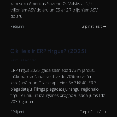
kam seko Amerikas Savienotās Valstis ar 2,9
triljoniem ASV dolāru un ES ar 2,7 triljoniem ASV
dolāru.
Pētījumi
Turpināt lasīt →
Cik liels ir ERP tirgus? (2025)
Rasmus Leichter
ERP tirgus 2025. gadā sasniedz $73 miljardus,
mākoņa ieviešanas veidi veido 70% no visām
ieviešanām, un Oracle apsteidz SAP kā #1 ERP
piegādātāju. Pilnīgs piegādātāju rangu, reģionālo
tirgu lielumu un izaugsmes prognožu sadalījums līdz
2030. gadam.
Pētījumi
Turpināt lasīt →