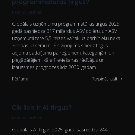
programmatūras tirgus?
Rasmus Leichter
Globālais uzņēmumu programmatūras tirgus 2025.
gadā sasniedza 317 miljardus ASV dolāru, un ASV
uzņēmumi tērē 5,5 reizes vairāk uz darbinieku nekā
Eiropas uzņēmumi. Šis ziņojums sniedz tirgus
apjoma sadalījumu pa reģioniem, kategorijām un
piegādātājiem, kā arī ieviešanas rādītājus un
izaugsmes prognozes līdz 2030. gadam.
Pētījumi
Turpināt lasīt →
Cik liels ir AI tirgus?
Rasmus Leichter
Globālais AI tirgus 2025. gadā sasniedza 244