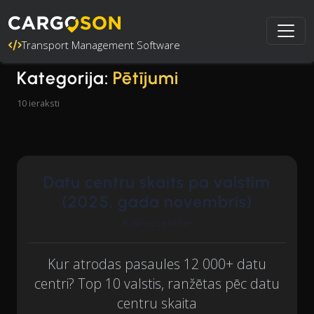
Transport Management Software
Kategorija:
Pētījumi
10 ieraksti
Datu centru skaits pa valstīm
(2025. gada novembris)
Rasmus Leichter
Kur atrodas pasaules 12 000+ datu
centri? Top 10 valstis, ranžētas pēc datu
centru skaita