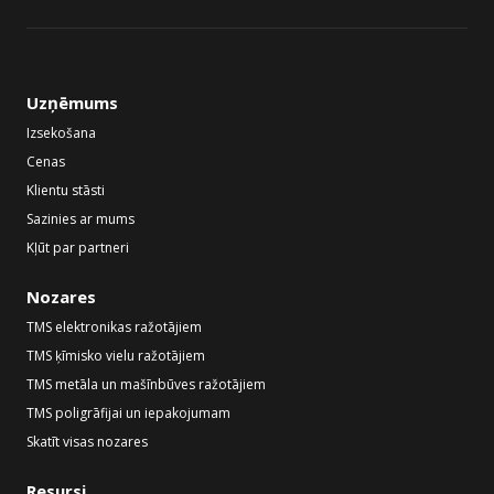
Uzņēmums
Izsekošana
Cenas
Klientu stāsti
Sazinies ar mums
Kļūt par partneri
Nozares
TMS elektronikas ražotājiem
TMS ķīmisko vielu ražotājiem
TMS metāla un mašīnbūves ražotājiem
TMS poligrāfijai un iepakojumam
Skatīt visas nozares
Resursi