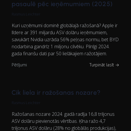
pasaulē pēc ieņēmumiem (2025)
Rasmus Leichter
Kuri uzņēmumi dominē globālajā ražošanā? Apple ir
līdere ar 391 miljardu ASV dolāru ieņēmumiem,
savukārt Nvidia uzrāda 56% peļņas normu, bet BYD
nodarbina gandrīz 1 miljonu cilvēku. Pilnīgi 2024.
gada finanšu dati par 50 lielākajiem ražotājiem.
Pētījumi
Turpināt lasīt →
Cik liela ir ražošanas nozare?
Rasmus Leichter
Ražošanas nozare 2024. gadā radīja 16,8 triljonus
ASV dolāru pievienotās vērtības. Ķīna ražo 4,7
triljonus ASV dolāru (28% no globālās produkcijas),