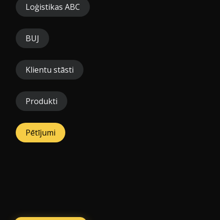
Loģistikas ABC
BUJ
Klientu stāsti
Produkti
Pētījumi