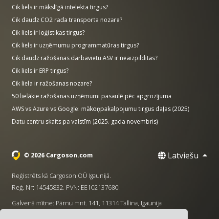
Cik liels ir mākslīgā intelekta tirgus?
Cik daudz CO2 rada transporta nozare?
Cik liels ir loģistikas tirgus?
Cik liels ir uzņēmumu programmatūras tirgus?
Cik daudz ražošanas darbavietu ASV ir neaizpildītas?
Cik liels ir ERP tirgus?
Cik liela ir ražošanas nozare?
50 lielākie ražošanas uzņēmumi pasaulē pēc apgrozījuma
AWS vs Azure vs Google: mākoņpakalpojumu tirgus daļas (2025)
Datu centru skaits pa valstīm (2025. gada novembris)
Latviešu
© 2026 Cargoson.com
Reģistrēts kā Cargoson OÜ Igaunijā.
Reģ. Nr: 14545832. PVN: EE102137680.
Galvenā mītne: Pärnu mnt. 141, 11314 Tallina, Igaunija
·
+372 5555 0028
hello@cargoson.com