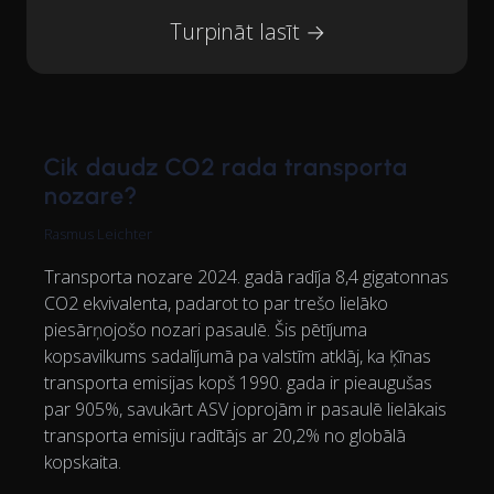
Turpināt lasīt →
Cik daudz CO2 rada transporta
nozare?
Rasmus Leichter
Transporta nozare 2024. gadā radīja 8,4 gigatonnas
CO2 ekvivalenta, padarot to par trešo lielāko
piesārņojošo nozari pasaulē. Šis pētījuma
kopsavilkums sadalījumā pa valstīm atklāj, ka Ķīnas
transporta emisijas kopš 1990. gada ir pieaugušas
par 905%, savukārt ASV joprojām ir pasaulē lielākais
transporta emisiju radītājs ar 20,2% no globālā
kopskaita.