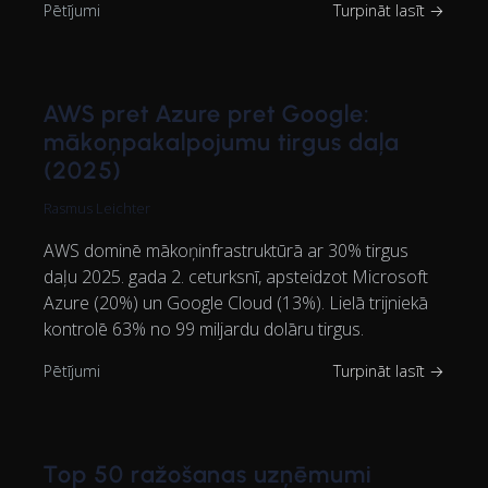
Pētījumi
Turpināt lasīt →
AWS pret Azure pret Google:
mākoņpakalpojumu tirgus daļa
(2025)
Rasmus Leichter
AWS dominē mākoņinfrastruktūrā ar 30% tirgus
daļu 2025. gada 2. ceturksnī, apsteidzot Microsoft
Azure (20%) un Google Cloud (13%). Lielā trijniekā
kontrolē 63% no 99 miljardu dolāru tirgus.
Pētījumi
Turpināt lasīt →
Top 50 ražošanas uzņēmumi