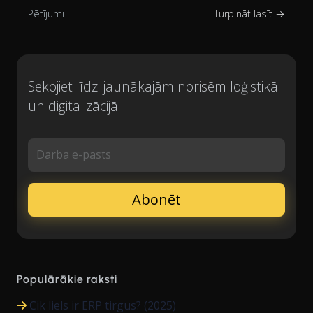
Pētījumi
Turpināt lasīt →
Sekojiet līdzi jaunākajām norisēm loģistikā
un digitalizācijā
Darba e-pasts
Populārākie raksti
Cik liels ir ERP tirgus? (2025)