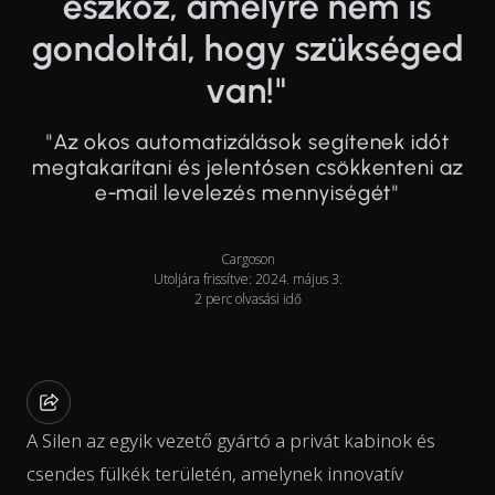
eszköz, amelyre nem is
gondoltál, hogy szükséged
van!"
"Az okos automatizálások segítenek időt
megtakarítani és jelentősen csökkenteni az
e-mail levelezés mennyiségét"
Cargoson
Utoljára frissítve: 2024. május 3.
2 perc olvasási idő
A Silen az egyik vezető gyártó a privát kabinok és
csendes fülkék területén, amelynek innovatív