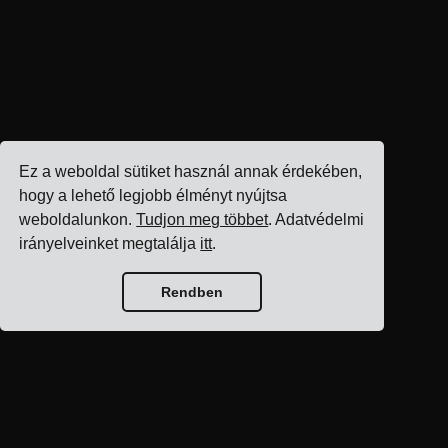
Ez a weboldal sütiket használ annak érdekében,
hogy a lehető legjobb élményt nyújtsa
weboldalunkon.
Tudjon meg többet
. Adatvédelmi
irányelveinket megtalálja
itt
.
Rendben
Blog kezdőlap