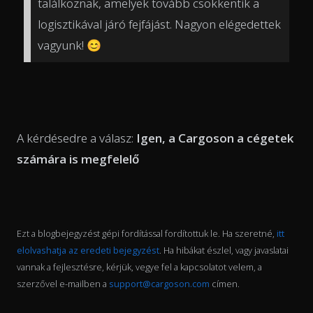
találkoznak, amelyek tovább csökkentik a
logisztikával járó fejfájást. Nagyon elégedettek
vagyunk! 😊
A kérdésedre a válasz:
Igen, a Cargoson a cégetek
számára is megfelelő
Ezt a blogbejegyzést gépi fordítással fordítottuk le. Ha szeretné,
itt
elolvashatja az eredeti bejegyzést
. Ha hibákat észlel, vagy javaslatai
vannak a fejlesztésre, kérjük, vegye fel a kapcsolatot velem, a
szerzővel e-mailben a
support@cargoson.com
címen.