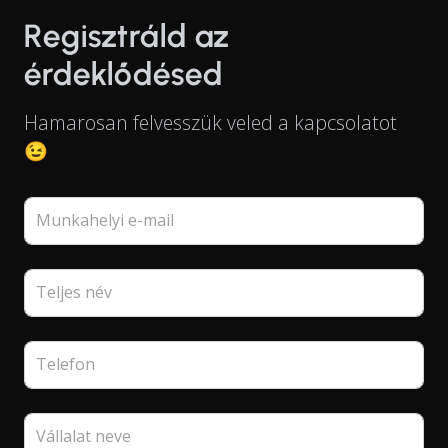
Regisztráld az
érdeklődésed
Hamarosan felvesszük veled a kapcsolatot
😉
Munkahelyi e-mail
Teljes név
Telefon
Vállalat neve