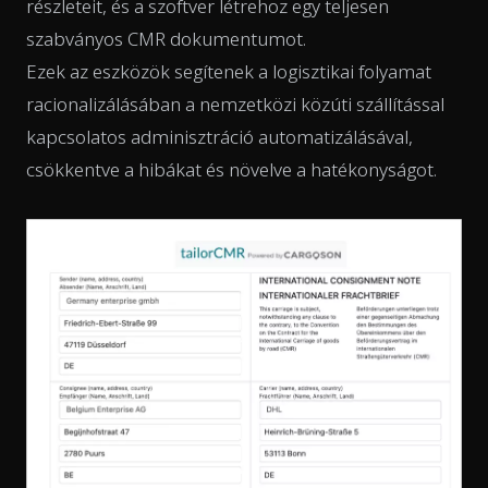
részleteit, és a szoftver létrehoz egy teljesen
szabványos CMR dokumentumot.
Ezek az eszközök segítenek a logisztikai folyamat
racionalizálásában a nemzetközi közúti szállítással
kapcsolatos adminisztráció automatizálásával,
csökkentve a hibákat és növelve a hatékonyságot.