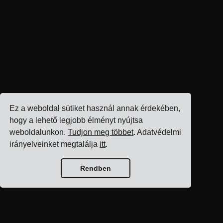
Ez a weboldal sütiket használ annak érdekében,
hogy a lehető legjobb élményt nyújtsa
weboldalunkon.
Tudjon meg többet
. Adatvédelmi
irányelveinket megtalálja
itt
.
Rendben