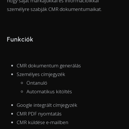
hogy saját márkájukkal és információikkal
személyre szabják CMR dokumentumaikat.
Funkciók
CMR dokumentum generálás
Személyes címjegyzék
Öntanuló
Automatikus kitöltés
Google integrált címjegyzék
CMR PDF nyomtatás
CMR küldése e-mailben