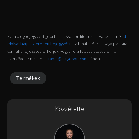
Ezt a blogbejegyzést gépi fordítással fordítottuk le. Ha szeretné,
itt
elolvashatja az eredeti bejegyzést
. Ha hibákat észlel, vagy javaslatai
vannak a fejlesztésre, kérjük, vegye fel a kapcsolatot velem, a
szerzővel e-mailben a
tanel@cargoson.com
címen.
Termékek
Közzétette