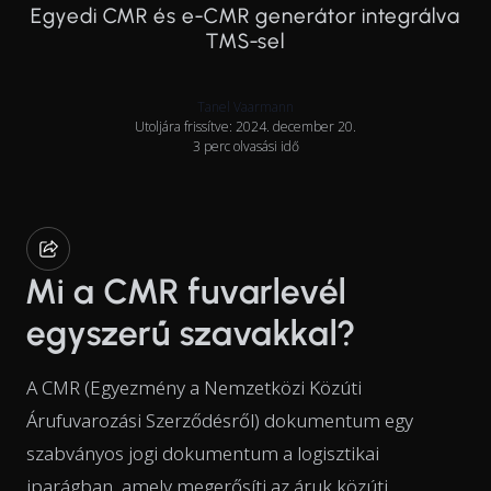
Egyedi CMR és e-CMR generátor integrálva
TMS-sel
Tanel Vaarmann
Utoljára frissítve: 2024. december 20.
3 perc olvasási idő
Mi a CMR fuvarlevél
egyszerű szavakkal?
A CMR (Egyezmény a Nemzetközi Közúti
Árufuvarozási Szerződésről) dokumentum egy
szabványos jogi dokumentum a logisztikai
iparágban, amely megerősíti az áruk közúti