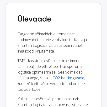
Ülevaade
Cargoson võimaldab automaatset
andmevahetust teie veohaldustarkvara ja
Smarten Logistics ladu süsteemi vahel —
ilma koodi kirjutamata.
TMS-i kasutuselevõtmine on esimene
samm paljude ettevõtete transpordi ja
logistika optimeerimisel. See võimaldab
säästa aega, raha ja
CO2 heitkoguseid
,
kuna kõik ettevõtte veopartnerid on ühel
töölaual koos.
Kui sinu ettevõte või partner kasutab
Smarten Logistics ladu tarkvara, siis saate