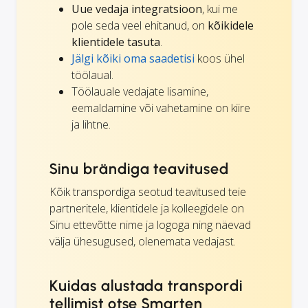
Uue vedaja integratsioon
, kui me
pole seda veel ehitanud, on
kõikidele
klientidele tasuta
.
Jälgi kõiki oma saadetisi
koos ühel
töölaual.
Töölauale vedajate lisamine,
eemaldamine või vahetamine on kiire
ja lihtne.
Sinu brändiga teavitused
Kõik transpordiga seotud teavitused teie
partneritele, klientidele ja kolleegidele on
Sinu ettevõtte nime ja logoga ning näevad
välja ühesugused, olenemata vedajast.
Kuidas alustada transpordi
tellimist otse Smarten