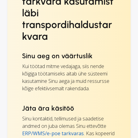
tarkvara kasutamist
läbi
transpordihaldustar
kvara
Sinu aeg on väärtuslik
Kui töötad mitme vedajaga, siis nende
kõigiga töötamiseks aitab ühe süsteemi
kasutamine Sinu aega ja muid ressursse
kõige efektiivsemalt rakendada.
Jäta ära käsitöö
Sinu kontaktid, tellimused ja saadetise
andmed on juba olemas Sinu ettevõtte
ERP/WMS/e-poe tarkvaras
. Kas kopeerid