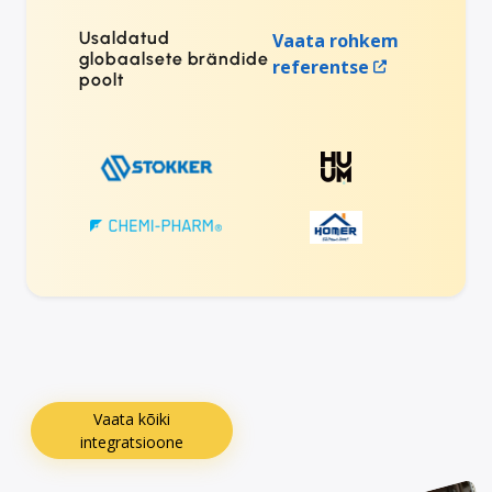
Usaldatud
Vaata rohkem
globaalsete brändide
referentse
poolt
Vaata kõiki
integratsioone