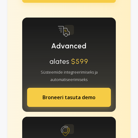
Advanced
alates
$599
Süsteemide integreerimiseks ja
automatiseerimiseks
Broneeri tasuta demo