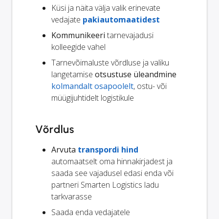
Küsi ja näita välja valik erinevate
vedajate
pakiautomaatidest
Kommunikeeri
tarnevajadusi
kolleegide vahel
Tarnevõimaluste võrdluse ja valiku
langetamise
otsustuse üleandmine
kolmandalt osapoolelt
, ostu- või
müügijuhtidelt logistikule
Võrdlus
Arvuta
transpordi hind
automaatselt oma hinnakirjadest ja
saada see vajadusel edasi enda või
partneri Smarten Logistics ladu
tarkvarasse
Saada enda vedajatele