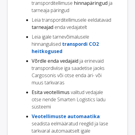
transporditellimuse
hinnapäringud
ja
tarneaja päringud
Leia transporditellimusele eeldatavad
tarneajad
enda vedajatelt
Leia igale tarnevõimalusele
hinnangulised
transpordi CO2
heitkogused
Võrdle enda vedajaid
ja erinevaid
transpordiviise iga saadetise jaoks
Cargosonis või otse enda äri- või
muus tarkvaras
Esita veotellimus
valitud vedajale
otse nende Smarten Logistics ladu
süsteemi
Veotellimuste automaatika
:
seadista eelmääratud reeglid ja lase
tarkvaral automaatselt igale