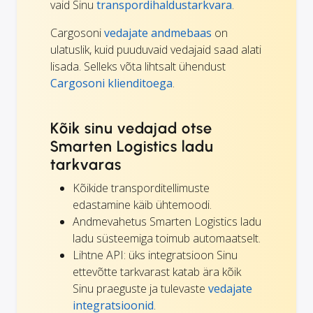
vaid Sinu
transpordihaldustarkvara
.
Cargosoni
vedajate andmebaas
on
ulatuslik, kuid puuduvaid vedajaid saad alati
lisada. Selleks võta lihtsalt ühendust
Cargosoni klienditoega
.
Kõik sinu vedajad otse
Smarten Logistics ladu
tarkvaras
Kõikide transporditellimuste
edastamine käib ühtemoodi.
Andmevahetus Smarten Logistics ladu
ladu süsteemiga toimub automaatselt.
Lihtne API: üks integratsioon Sinu
ettevõtte tarkvarast katab ära kõik
Sinu praeguste ja tulevaste
vedajate
integratsioonid
.