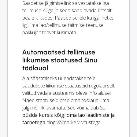
Saadetise jälgimise link salvestatakse iga
tellimuse külge ja seda saab avada lihtsalt
peale klikkides. Pääsed sellele ka igal hetkel
ligi, ilma lao/tellimuse täitmise teenuse
pakkujalt teavet küsimata.
Automaatsed tellimuse
liikumise staatused Sinu
töölaual
Aja säästmiseks uuendatakse teie
saadetiste liikumise staatuseid regulaarselt
valitud vedaja süsteemis oleva info alusel.
Näed staatuseid otse oma töölaual ilma
jälgimislinki avamata. See võimaldab Sul
püsida kursis kõigi oma lao laadimiste ja
tarnetega
ning võimalike viivitustega.