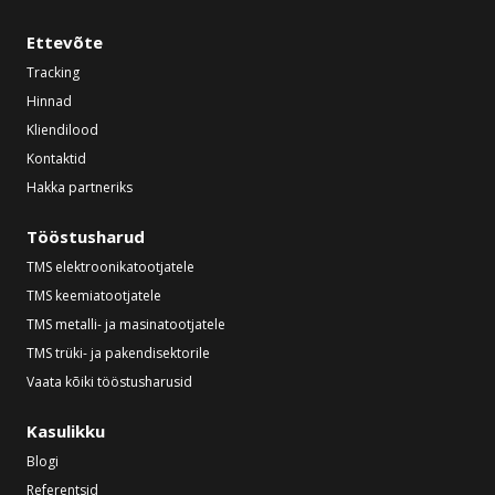
Ettevõte
Tracking
Hinnad
Kliendilood
Kontaktid
Hakka partneriks
Tööstusharud
TMS elektroonikatootjatele
TMS keemiatootjatele
TMS metalli- ja masinatootjatele
TMS trüki- ja pakendisektorile
Vaata kõiki tööstusharusid
Kasulikku
Blogi
Referentsid