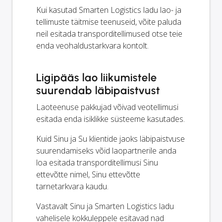
Kui kasutad Smarten Logistics ladu lao- ja
tellimuste täitmise teenuseid, võite paluda
neil esitada transporditellimused otse teie
enda veohaldustarkvara kontolt.
Ligipääs lao liikumistele
suurendab läbipaistvust
Laoteenuse pakkujad võivad veotellimusi
esitada enda isiklikke süsteeme kasutades.
Kuid Sinu ja Su klientide jaoks läbipaistvuse
suurendamiseks võid laopartnerile anda
loa esitada transporditellimusi Sinu
ettevõtte nimel, Sinu ettevõtte
tarnetarkvara kaudu.
Vastavalt Sinu ja Smarten Logistics ladu
vahelisele kokkuleppele esitavad nad