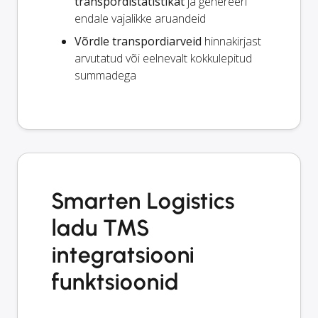
transpordistatistikat
ja genereeri
endale vajalikke aruandeid
Võrdle transpordiarveid
hinnakirjast
arvutatud või eelnevalt kokkulepitud
summadega
Smarten Logistics
ladu TMS
integratsiooni
funktsioonid