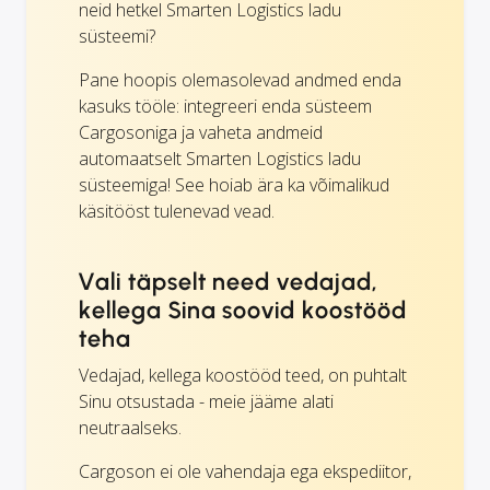
neid hetkel Smarten Logistics ladu
süsteemi?
Pane hoopis olemasolevad andmed enda
kasuks tööle: integreeri enda süsteem
Cargosoniga ja vaheta andmeid
automaatselt Smarten Logistics ladu
süsteemiga! See hoiab ära ka võimalikud
käsitööst tulenevad vead.
Vali täpselt need vedajad,
kellega Sina soovid koostööd
teha
Vedajad, kellega koostööd teed, on puhtalt
Sinu otsustada - meie jääme alati
neutraalseks.
Cargoson ei ole vahendaja ega ekspediitor,