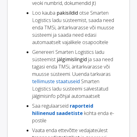
veoki numbrid, dokumendid jt)
Loo kauba
pakisildid
otse Smarten
Logistics ladu süsteemist, saada need
enda TMSi, äritarkvarasse või muusse
süsteemi ja saada need edasi
automaatselt vajalikele osapooltele
Genereeri Smarten Logistics ladu
süsteemist
jälgimislingid
ja saa need
tagasi enda TMSi, äritarkvarasse või
muusse süsteemi. Uuenda tarkvaras
tellimuste staatuseid
Smarten
Logistics ladu süsteemi salvestatud
jälgimisinfo põhjal automaatselt
Saa regulaarseid
raporteid
hilinenud saadetiste
kohta enda e-
postile
Vaata enda ettevõtte vedajateülest