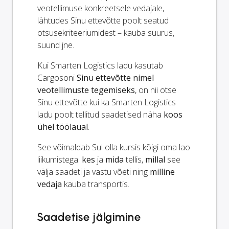
veotellimuse konkreetsele vedajale,
lähtudes Sinu ettevõtte poolt seatud
otsusekriteeriumidest – kauba suurus,
suund jne.
Kui Smarten Logistics ladu kasutab
Cargosoni
Sinu ettevõtte nimel
veotellimuste tegemiseks
, on nii otse
Sinu ettevõtte kui ka Smarten Logistics
ladu poolt tellitud saadetised näha
koos
ühel töölaual
.
See võimaldab Sul olla kursis kõigi oma lao
liikumistega:
kes
ja
mida
tellis,
millal
see
välja saadeti ja vastu võeti ning
milline
vedaja
kauba transportis.
Saadetise jälgimine