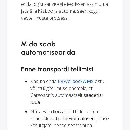
enda logistikat veelgi efektiivsemaks muuta:
jäta ära käsitöö ja automatiseeri kogu
veotellimuste protsess.
Mida saab
automatiseerida
Enne transpordi tellimist
Kasuta enda
ERP/e-poe/WMS
ostu-
või müügitellimuse andmeid, et
Cargosonis automaatselt
saadetisi
luua
Näita välja kõik antud tellimusega
saadaolevad
tarnevõimalused
ja lase
kasutajatel nende seast valida