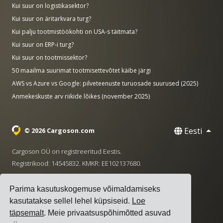
Kui suur on logistikasektor?
Kui suur on äritarkvara turg?
Kui palju tootmistöökohti on USA-s täitmata?
Kui suur on ERP-i turg?
Kui suur on tootmissektor?
50 maailma suurimat tootmisettevõtet käibe järgi
AWS vs Azure vs Google: pilveteenuste turuosade suurused (2025)
Anmekeskuste arv riikide lõikes (november 2025)
Eesti
© 2026 Cargoson.com
Cargoson OÜ on registreeritud Eestis.
Registrikood: 14545832. KMKR: EE102137680.
Peakontor: Pärnu mnt. 141, 11314 Tallinn, Eesti
Parima kasutuskogemuse võimaldamiseks
·
+372 5555 0028
hello@cargoson.com
kasutatakse sellel lehel küpsiseid.
Loe
täpsemalt
. Meie privaatsuspõhimõtted asuvad
Teenuse tingimused
|
Privaatsuseeskirjad
|
Küpsiste