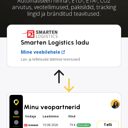
Automatiseeri hinna-, ETD-, ETA-, CO2
arvutus, veotellimused, pakisildid, tracking
lingid ja bränditud teavitused.
Smarten Logistics ladu
Mine veebilehele
Lao- ja tellimuste täitmise teenused
Minu veopartnerid
Vedaja
Laadimine
Hind
Telli
10.08.2026
79 €
Hinnakiri