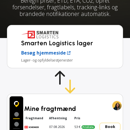
Beregn priser, ETD, ETA, CO2; opret
forsendelser, fragtlabels, tracking-links og
brandede notifikationer automatisk.
Smarten Logistics lager
Besøg hjemmeside
Lager- og opfyldelsestjenester
Mine fragtmænd
Fragtmand
Afhentning
Pris
Book
07.08.2026
53 €
Prisliste