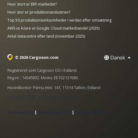
Hvor stort er ERP-markedet?
Hvor stor er produktionsindustrien?
Top 50 produktionsvirksomheder i verden efter omsætning
AWS vs Azure vs Google: Cloud markedsandel (2025)
Antal datacentre efter land (november 2025)
Dansk
© 2026 Cargoson.com
Registreret som Cargoson OÜ i Estland.
Reg nr.: 14545832. Moms: EE102137680.
Hovedkontor: Pärnu mnt. 141, 11314 Tallinn, Estland
·
+372 5555 0028
hello@cargoson.com
Servicevilkår
|
Privatlivspolitik
|
Cookie-politik