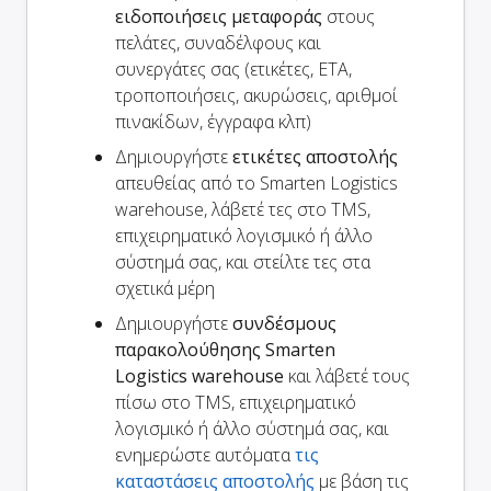
ειδοποιήσεις μεταφοράς
στους
πελάτες, συναδέλφους και
συνεργάτες σας (ετικέτες, ETA,
τροποποιήσεις, ακυρώσεις, αριθμοί
πινακίδων, έγγραφα κλπ)
Δημιουργήστε
ετικέτες αποστολής
απευθείας από το Smarten Logistics
warehouse, λάβετέ τες στο TMS,
επιχειρηματικό λογισμικό ή άλλο
σύστημά σας, και στείλτε τες στα
σχετικά μέρη
Δημιουργήστε
συνδέσμους
παρακολούθησης Smarten
Logistics warehouse
και λάβετέ τους
πίσω στο TMS, επιχειρηματικό
λογισμικό ή άλλο σύστημά σας, και
ενημερώστε αυτόματα
τις
καταστάσεις αποστολής
με βάση τις