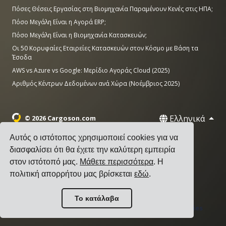
Πόσες Θέσεις Εργασίας στη Βιομηχανία Παραμένουν Κενές στις ΗΠΑ;
Πόσο Μεγάλη Είναι η Αγορά ERP;
Πόσο Μεγάλη Είναι η Βιομηχανία Κατασκευών;
Οι 50 Κορυφαίες Εταιρείες Κατασκευών στον Κόσμο με Βάση τα
Έσοδα
AWS vs Azure vs Google: Μερίδιο Αγοράς Cloud (2025)
Αριθμός Κέντρων Δεδομένων ανά Χώρα (Νοέμβριος 2025)
Ελληνικά
© 2026 Cargoson.com
Αυτός ο ιστότοπος χρησιμοποιεί cookies για να
Καταχωρημένη ως Cargoson OÜ στην Εσθονία.
διασφαλίσει ότι θα έχετε την καλύτερη εμπειρία
Αρ. Μητρώου: 14545832. ΦΠΑ: EE102137680.
στον ιστότοπό μας.
Μάθετε περισσότερα
. Η
Έδρα: Pärnu mnt. 141, 11314 Ταλίν, Εσθονία
πολιτική απορρήτου μας βρίσκεται
εδώ
.
·
+372 5555 0028
hello@cargoson.com
Το κατάλαβα
Όροι Χρήσης
|
Πολιτική Απορρήτου
|
Πολιτική Cookies