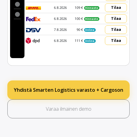
Tilaa
6.8.2026
109 €
Hinnasto
Tilaa
6.8.2026
100 €
Hinnasto
Tilaa
7.8.2026
90 €
Online
Tilaa
6.8.2026
111 €
Online
Yhdistä Smarten Logistics varasto + Cargoson
Varaa ilmainen demo