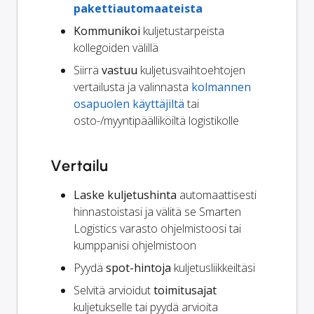
pakettiautomaateista
Kommunikoi
kuljetustarpeista
kollegoiden välillä
Siirrä
vastuu
kuljetusvaihtoehtojen
vertailusta ja valinnasta
kolmannen
osapuolen käyttäjiltä
tai
osto-/myyntipäälliköiltä logistikolle
Vertailu
Laske kuljetushinta
automaattisesti
hinnastoistasi ja välitä se Smarten
Logistics varasto ohjelmistoosi tai
kumppanisi ohjelmistoon
Pyydä
spot-hintoja
kuljetusliikkeiltäsi
Selvitä arvioidut
toimitusajat
kuljetukselle tai pyydä arvioita