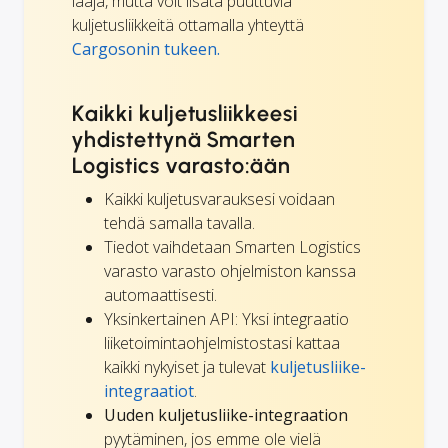
laaja, mutta voit lisätä puuttuvia
kuljetusliikkeitä ottamalla yhteyttä
Cargosonin tukeen.
Kaikki kuljetusliikkeesi
yhdistettynä Smarten
Logistics varasto:ään
Kaikki kuljetusvarauksesi voidaan
tehdä samalla tavalla.
Tiedot vaihdetaan Smarten Logistics
varasto varasto ohjelmiston kanssa
automaattisesti.
Yksinkertainen API: Yksi integraatio
liiketoimintaohjelmistostasi kattaa
kaikki nykyiset ja tulevat
kuljetusliike-
integraatiot
.
Uuden kuljetusliike-integraation
pyytäminen, jos emme ole vielä