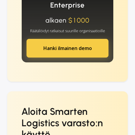
Enterprise
alkaen
$1000
Räätälöidyt ratkaisut suurille organisaatioille
Hanki ilmainen demo
Aloita Smarten
Logistics varasto:n
käyttö