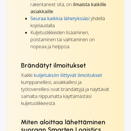
rakentaneet sitä, on
ilmaista kaikille
asiakkaille
.
Seuraa kaikkia lähetyksiäsi
yhdellä
kojelaudalla.
Kuljetusliikkeiden lisääminen,
poistaminen tai vaihtaminen on
nopeaa ja helppoa.
Brändätyt ilmoitukset
Kaikki
kuljetuksiin liittyvät ilmoitukset
kumppaneillesi, asiakkaillesi ja
työtovereillesi ovat brändättyjä ja näyttävät
samalta riippumatta käyttämästäsi
kuljetusliikkeestä.
Miten aloittaa lähettäminen
suoraan Smarten Logistics