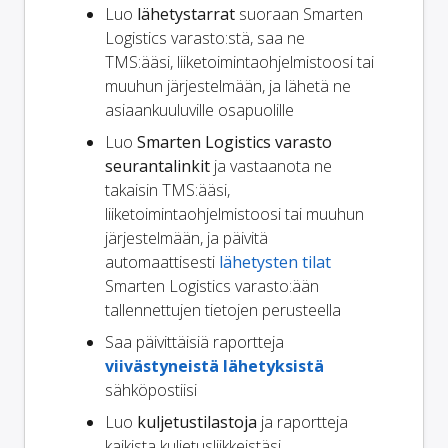
Luo
lähetystarrat
suoraan Smarten
Logistics varasto:stä, saa ne
TMS:ääsi, liiketoimintaohjelmistoosi tai
muuhun järjestelmään, ja lähetä ne
asiaankuuluville osapuolille
Luo
Smarten Logistics varasto
seurantalinkit
ja vastaanota ne
takaisin TMS:ääsi,
liiketoimintaohjelmistoosi tai muuhun
järjestelmään, ja päivitä
automaattisesti
lähetysten tilat
Smarten Logistics varasto:ään
tallennettujen tietojen perusteella
Saa päivittäisiä raportteja
viivästyneistä lähetyksistä
sähköpostiisi
Luo
kuljetustilastoja
ja raportteja
kaikista kuljetusliikkeistäsi