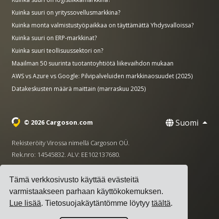
Kuinka suuri on yrityssovellusmarkkina?
Kuinka monta valmistustyöpaikkaa on täyttämättä Yhdysvalloissa?
Kuinka suuri on ERP-markkinat?
Kuinka suuri teollisuussektori on?
Maailman 50 suurinta tuotantoyhtiötä liikevaihdon mukaan
AWS vs Azure vs Google: Pilvipalveluiden markkinaosuudet (2025)
Datakeskusten määrä maittain (marraskuu 2025)
Suomi
© 2026 Cargoson.com
Rekisteröity Virossa nimellä Cargoson OÜ.
Rek.nro: 14545832. ALV: EE102137680.
Pääkonttori: Pärnu mnt. 141, 11314 Tallinna, Viro
Tämä verkkosivusto käyttää evästeitä
·
+372 5555 0028
hello@cargoson.com
varmistaakseen parhaan käyttökokemuksen.
Lue lisää
. Tietosuojakäytäntömme löytyy
täältä
.
Käyttöehdot
|
Tietosuojakäytäntö
|
Evästekäytäntö