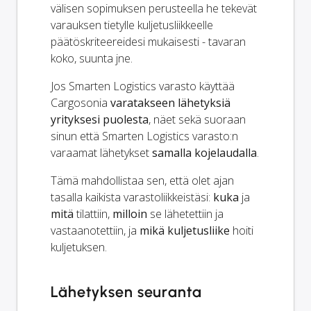
välisen sopimuksen perusteella he tekevät
varauksen tietylle kuljetusliikkeelle
päätöskriteereidesi mukaisesti - tavaran
koko, suunta jne.
Jos Smarten Logistics varasto käyttää
Cargosonia
varatakseen lähetyksiä
yrityksesi puolesta
, näet sekä suoraan
sinun että Smarten Logistics varasto:n
varaamat lähetykset
samalla kojelaudalla
.
Tämä mahdollistaa sen, että olet ajan
tasalla kaikista varastoliikkeistäsi:
kuka
ja
mitä
tilattiin,
milloin
se lähetettiin ja
vastaanotettiin, ja
mikä kuljetusliike
hoiti
kuljetuksen.
Lähetyksen seuranta