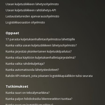
Usean kuljetusliikkeen lähetysohjelmisto
Usean kuljetusliikkeen rahtilähetys-API
Lastauslaitureiden ajanvarausohjelmisto
Logistiikkaosaston ohjelmisto
Oppaat
17 parasta kuljetuksenhallintaohjelmistoa lähettäjille
Kuinka valita usean kuljetusliikkeen lähetysohjelmisto?
Kuinka järjestää yksinkertainen kuljetuskilpailutus?
Kuinka ottaa käyttöön kuljetuksenhallintajärjestelmä?
Kuinka valita rahdinkuljettaja?
Kuinka automatisoida lähetystiedotteet?
Rahdin KPI-mittarit, joita jokaisen logistiikkapäällikön tulisi seurata
Tutkimukset
Kuinka suuri on tekoälymarkkina?
Kuinka paljon hiilidioksidia liikennesektori tuottaa?
Kuinka suuri on logistiikkamarkkina?