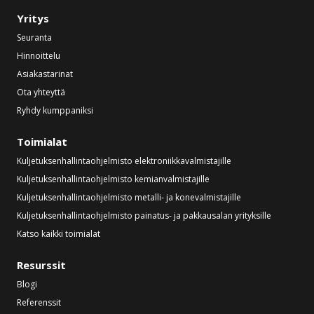
Yritys
Seuranta
Hinnoittelu
Asiakastarinat
Ota yhteyttä
Ryhdy kumppaniksi
Toimialat
Kuljetuksenhallintaohjelmisto elektroniikkavalmistajille
Kuljetuksenhallintaohjelmisto kemianvalmistajille
Kuljetuksenhallintaohjelmisto metalli- ja konevalmistajille
Kuljetuksenhallintaohjelmisto painatus- ja pakkausalan yrityksille
Katso kaikki toimialat
Resurssit
Blogi
Referenssit