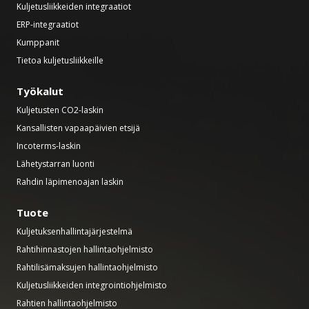
Kuljetusliikkeiden integraatiot
ERP-integraatiot
Kumppanit
Tietoa kuljetusliikkeille
Työkalut
Kuljetusten CO2-laskin
Kansallisten vapaapäivien etsijä
Incoterms-laskin
Lähetystarran luonti
Rahdin läpimenoajan laskin
Tuote
Kuljetuksenhallintajärjestelmä
Rahtihinnastojen hallintaohjelmisto
Rahtilisämaksujen hallintaohjelmisto
Kuljetusliikkeiden integrointiohjelmisto
Rahtien hallintaohjelmisto