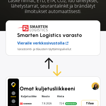
Laske hinnat, ETD, ETA, CO2; luo lähetykset,
lähetystarrat, seurantalinkit ja brändätyt
ilmoitukset automaattisesti.
Smarten Logistics varasto
Vieraile verkkosivustolla
Varastointi- ja tilausten täyttämispalvelut
Omat kuljetusliikkeeni
Kuljetusliike
Nouto
Hinta
Tilaa
7.8.2026
72 €
Hinnasto