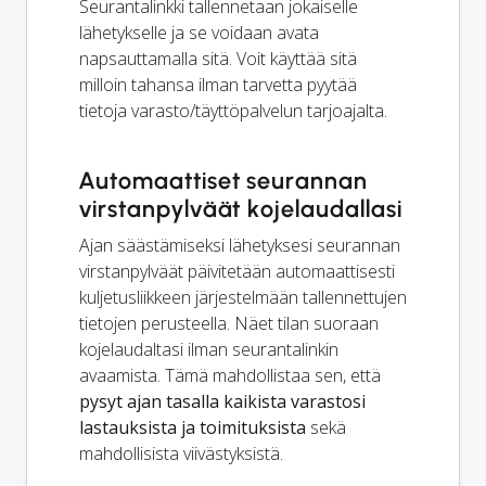
Seurantalinkki tallennetaan jokaiselle
lähetykselle ja se voidaan avata
napsauttamalla sitä. Voit käyttää sitä
milloin tahansa ilman tarvetta pyytää
tietoja varasto/täyttöpalvelun tarjoajalta.
Automaattiset seurannan
virstanpylväät kojelaudallasi
Ajan säästämiseksi lähetyksesi seurannan
virstanpylväät päivitetään automaattisesti
kuljetusliikkeen järjestelmään tallennettujen
tietojen perusteella. Näet tilan suoraan
kojelaudaltasi ilman seurantalinkin
avaamista. Tämä mahdollistaa sen, että
pysyt ajan tasalla kaikista varastosi
lastauksista ja toimituksista
sekä
mahdollisista viivästyksistä.