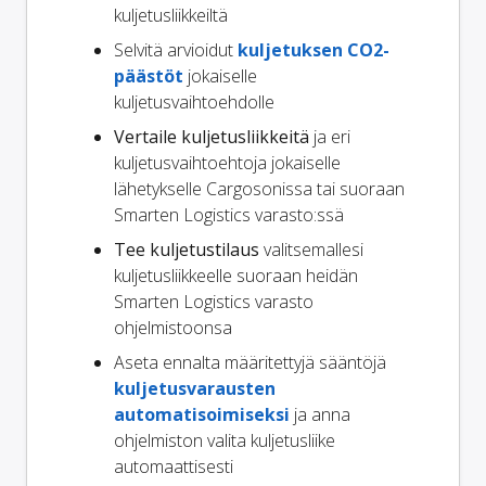
kuljetusliikkeiltä
Selvitä arvioidut
kuljetuksen CO2-
päästöt
jokaiselle
kuljetusvaihtoehdolle
Vertaile kuljetusliikkeitä
ja eri
kuljetusvaihtoehtoja jokaiselle
lähetykselle Cargosonissa tai suoraan
Smarten Logistics varasto:ssä
Tee kuljetustilaus
valitsemallesi
kuljetusliikkeelle suoraan heidän
Smarten Logistics varasto
ohjelmistoonsa
Aseta ennalta määritettyjä sääntöjä
kuljetusvarausten
automatisoimiseksi
ja anna
ohjelmiston valita kuljetusliike
automaattisesti