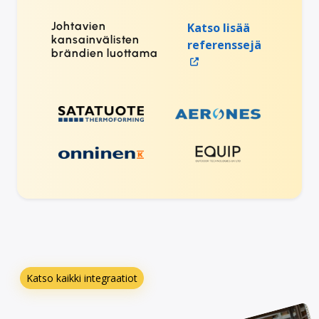
Johtavien
Katso lisää
kansainvälisten
referenssejä
brändien luottama
Katso kaikki integraatiot