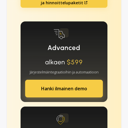
ja hinnoittelupaketit
Advanced
alkaen
$599
Järjestelmäintegraatioihin ja automaatioon
Hanki ilmainen demo