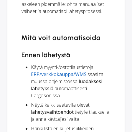
askeleen pidemmälle: ohita manuaaliset
vaiheet ja automatisoi lähetysprosessi.
Mitä voit automatisoida
Ennen lähetystä
Käytä myynti-/ostotilaustietoja
ERP/verkkokauppa/WMS
:ssäsi tai
muussa ohjelmistossa
luodaksesi
lähetyksiä
automaattisesti
Cargosonissa
Näytä kaikki saatavilla olevat
lähetysvaihtoehdot
tietylle tilaukselle
ja anna käyttäjiesi valita
Hanki lista eri kuljetusliikkeiden