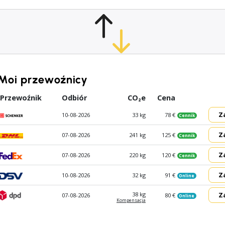
Moi przewoźnicy
Przewoźnik
Odbiór
CO₂e
Cena
Z
10-08-2026
33 kg
78 €
Cennik
Z
07-08-2026
241 kg
125 €
Cennik
Z
07-08-2026
220 kg
120 €
Cennik
Z
10-08-2026
32 kg
91 €
Online
Z
38 kg
07-08-2026
80 €
Online
Kompen­sacja