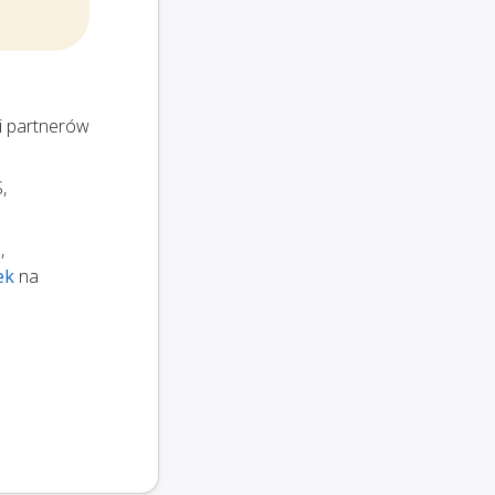
i partnerów
,
,
ek
na