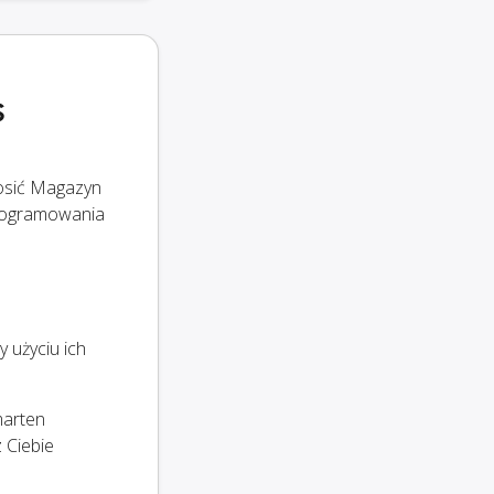
s
rosić Magazyn
programowania
 użyciu ich
marten
 Ciebie