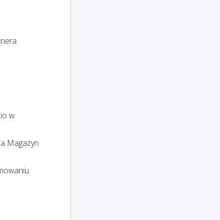
tnera
nio w
ia Magazyn
amowaniu