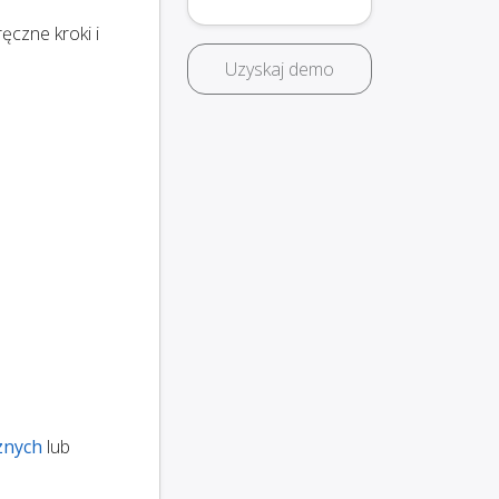
ęczne kroki i
Uzyskaj demo
znych
lub