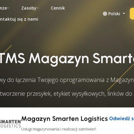
nże
Zasoby
Cennik
Polski
ntaktuj się z nami
 TMS Magazyn Smarte
y do łączenia Twojego oprogramowania z Magazyn 
tworzenie przesyłek, etykiet wysyłkowych, linków d
Magazyn Smarten Logistics
Odwiedź s
Usługi magazynowania i realizacji zamówień