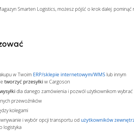
 Magazyn Smarten Logistics, możesz pójść o krok dalej: pominąć r
zować
zakupu w Twoim
ERP/sklepie internetowym/WMS
lub innym
ie
tworzyć przesyłki
w Cargoson
wysyłki
dla danego zamówienia i pozwól użytkownikom wybrać
żnych przewoźników
ędzy kolegami
wnywanie i wybór opcji transportu od
użytkowników zewnętr
 logistyka