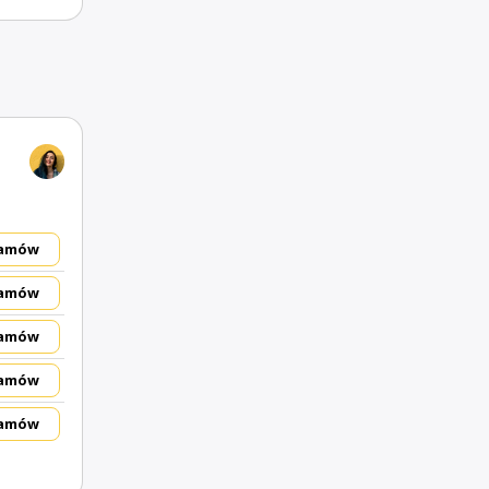
amów
amów
amów
amów
amów