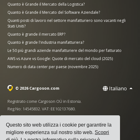
Quanto è Grande il Mercato della Logistica?
Quanto è Grande il Mercato del Software Aziendale?
Quanti posti di lavoro nel settore manifatturiero sono vacanti negli
Stati Uniti?
Quanto è grande il mercato ERP?
Quanto è grande l'industria manifatturiera?
Le 50 più grandi aziende manifatturiere del mondo per fatturato
AWS vs Azure vs Google: Quote di mercato del cloud (2025)
Numero di data center per paese (novembre 2025)
Italiano
© 2026 Cargoson.com
Registrato come Cargoson OÜ in Estonia.
Reg No: 14545832. VAT: EE102137680.
Sede centrale: Pärnu mnt. 141, 11314 Tallinn, Estonia
Questo sito web utilizza i cookie per garantire la
·
+372 5555 0028
hello@cargoson.com
migliore esperienza sul nostro sito web.
Scopri
di più
. La nostra informativa sulla privacy è