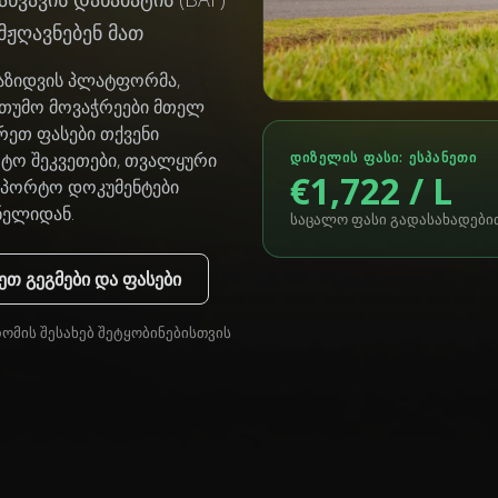
მჟღავნებენ მათ
დაზიდვის პლატფორმა,
ითუმო მოვაჭრეები მთელ
რეთ ფასები თქვენი
ᲓᲘᲖᲔᲚᲘᲡ ᲤᲐᲡᲘ: ᲔᲡᲞᲐᲜᲔᲗᲘ
რტო შეკვეთები, თვალყური
€1,722 / L
ნსპორტო დოკუმენტები
ნელიდან.
საცალო ფასი გადასახადებით, 2
თ გეგმები და ფასები
დომის შესახებ შეტყობინებისთვის