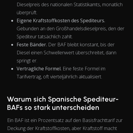
Dieselpreis des nationalen Statistikamts, monatlich
überprüft.
Eigene Kraftstoffkosten des Spediteurs.
Gebunden an den Großhandelsdieselpreis, den der
Spediteur tatsächlich zahlt.
The chart has 1 X axis displaying Time. Data ranges from 202
Feste Bänder.
Der BAF bleibt konstant, bis der
Diesel einen Schwellenwert überschreitet, dann
springt er.
Vertragliche Formel.
Eine feste Formel im
Tarifvertrag, oft vierteljährlich aktualisiert.
Warum sich Spanische Spediteur-
BAFs so stark unterscheiden
Ein BAF ist ein Prozentsatz auf den Basisfrachttarif zur
Deckung der Kraftstoffkosten, aber Kraftstoff macht