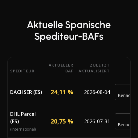
Aktuelle Spanische
Spediteur-BAFs
AKTUELLER
ZULETZT
SPEDITEUR
BAF
AKTUALISIERT
Aktuelle Bunker Adjustment Factor (BAF) Prozentsätze v
24,11 %
DACHSER (ES)
2026-08-04
Benachric
DHL Parcel
20,75 %
(ES)
2026-07-31
Benachric
(International)