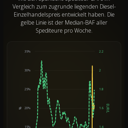
Vergleich zum zugrunde liegenden Diesel-
Einzelhandelspreis entwickelt haben. Die
gelbe Linie ist der Median-BAF aller
Spediteure pro Woche.
35%
2.2
30%
2
25%
1.8
EUR/L
20%
1.6
%
Chart
15%
1.4