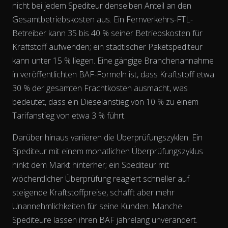
nicht bei jedem Spediteur denselben
Anteil
an den
Gesamtbetriebskosten aus. Ein Fernverkehrs-FTL-
Betreiber kann 35 bis 40 % seiner Betriebskosten für
Kraftstoff aufwenden; ein städtischer Paketspediteur
kann unter 15 % liegen. Eine gängige Branchenannahme
in veröffentlichten BAF-Formeln ist, dass Kraftstoff etwa
30 % der gesamten Frachtkosten ausmacht, was
bedeutet, dass ein Dieselanstieg von 10 % zu einem
The chart has 2 Y axes displaying % and EUR/L.
Tarifanstieg von etwa 3 % führt.
Darüber hinaus variieren die Überprüfungszyklen. Ein
Spediteur mit einem monatlichen Überprüfungszyklus
hinkt dem Markt hinterher; ein Spediteur mit
wöchentlicher Überprüfung reagiert schneller auf
steigende Kraftstoffpreise, schafft aber mehr
Unannehmlichkeiten für seine Kunden. Manche
Spediteure lassen ihren BAF jahrelang unverändert.