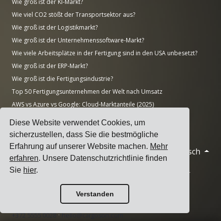
Wie groß ist der KI-Markt?
Wie viel CO2 stößt der Transportsektor aus?
Wie groß ist der Logistikmarkt?
Wie groß ist der Unternehmenssoftware-Markt?
Wie viele Arbeitsplätze in der Fertigung sind in den USA unbesetzt?
Wie groß ist der ERP-Markt?
Wie groß ist die Fertigungsindustrie?
Top 50 Fertigungsunternehmen der Welt nach Umsatz
AWS vs Azure vs Google: Cloud-Marktanteile (2025)
Anzahl der Rechenzentren nach Ländern (November 2025)
Diese Website verwendet Cookies, um
sicherzustellen, dass Sie die bestmögliche
Erfahrung auf unserer Website machen.
Mehr
Deutsch
© 2026 Cargoson.com
erfahren
. Unsere Datenschutzrichtlinie finden
Sie
hier
.
Registriert als Cargoson OÜ in Estland. Reg.-Nr.: 14545832. USt-
IdNr.: EE102137680.
Verstanden
Hauptsitz: Pärnu mnt. 141, 11314 Tallinn, Estland
·
+372 5555 0028
hello@cargoson.com