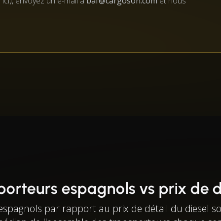
 ici), envoyez un e-mail à
baf@cargoson.com
et nous
orteurs espagnols vs prix de d
spagnols par rapport au prix de détail du diesel sou