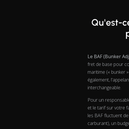
Qu'est-c
Le BAF (Bunker Adj
fret de base pour co
maritime (« bunker » 
également, l'appela
interchangeable.
Pour un responsable 
et le tarif sur votr
les BAF fluctuent d
carburant), un budge
View as data table, Chart