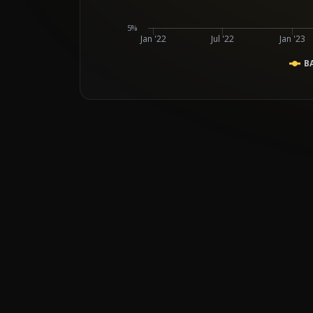
5%
Jan '22
Jul '22
Jan '23
B
End of interactive chart.
Line chart with 2 lines.