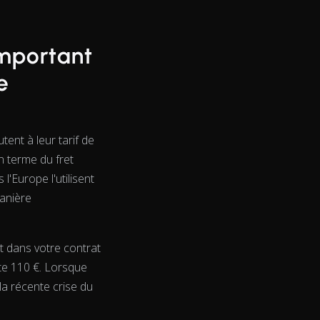
important
e
ent à leur tarif de
n terme du fret
l'Europe l'utilisent
manière
nt dans votre contrat
ute 110 €. Lorsque
a récente crise du