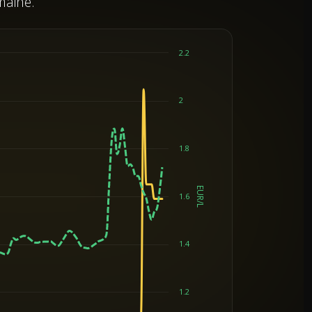
maine.
2.2
2
1.8
EUR/L
1.6
1.4
1.2