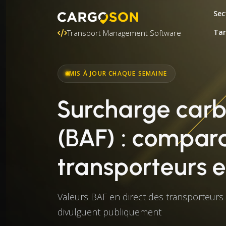
Sec
Tar
Transport Management Software
MIS À JOUR CHAQUE SEMAINE
Surcharge car
(BAF) : compara
transporteurs 
Valeurs BAF en direct des transporteurs
divulguent publiquement