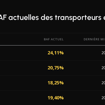
AF actuelles des transporteurs
BAF ACTUEL
DERNIÈRE MI
 actuels de 7 transporteurs opérant en Espagne, avec la da
24,11%
2
20,75%
2
18,25%
2
19,40%
2