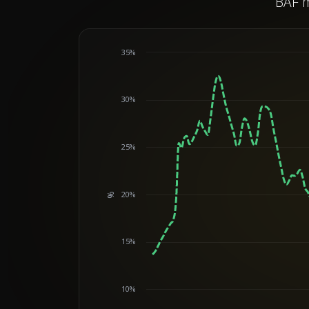
BAF m
35%
30%
25%
20%
%
Chart
15%
10%