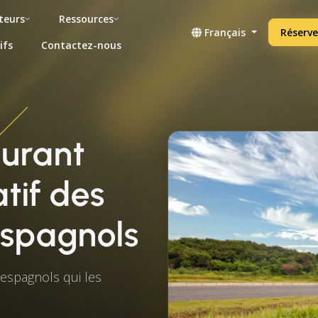
teurs
Ressources
Français
Réserve
ifs
Contactez-nous
burant
tif des
espagnols
 espagnols qui les