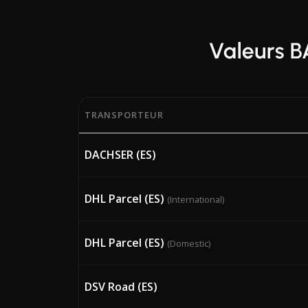
Valeurs B
TRANSPORTEUR
Pourcentages BAF (Bunker Adjustment Factor)
DACHSER (ES)
DHL Parcel (ES)
(International)
DHL Parcel (ES)
(Domestic)
DSV Road (ES)