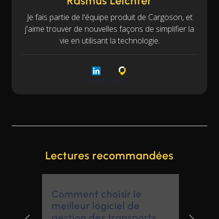
Rasmus Leichter
Je fais partie de l'équipe produit de Cargoson, et
j'aime trouver de nouvelles façons de simplifier la
vie en utilisant la technologie.
LinkedIn
Cargoson
Lectures recommandées
Comment choisir le
meilleur logiciel de
gestion des transports
pour une entreprise
Previous Slide
Next Sl