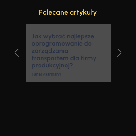
Polecane artykuły
Jak wybrać najlepsze
oprogramowanie do
zarządzania
transportem dla firmy
Previous Slide
Next Sl
produkcyjnej?
Tanel Vaarmann