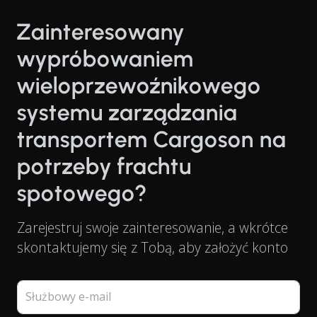
Zainteresowany
wypróbowaniem
wieloprzewoźnikowego
systemu zarządzania
transportem Cargoson na
potrzeby frachtu
spotowego?
Zarejestruj swoje zainteresowanie, a wkrótce
skontaktujemy się z Tobą, aby założyć konto
Służbowy e-mail