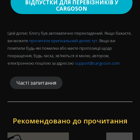
ВІДПУСТКИ ДЛЯ ПЕРЕВІЗНИКІВ У
CARGOSON
Цей допис блогу був автоматично перекладений. Якщо бажаєте,
ви можете
прочитати оригінальний допис тут
. Якщо ви
помітили будь-які помилки або маєте пропозиції щодо
покращення, будь ласка, зв'яжіться зі мною, автором,
електронною поштою за адресою
support@cargoson.com
Часті запитання
Рекомендовано до прочитання