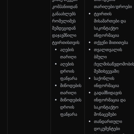
კომპანიიდან
თარიღები/დროები
განაახლებს
ტვირთის
რომელიმეს
მისამართები და
შემდეგიდან
საკონტაქტო
დაჯავშნილი
ინფორმაცია
ტვირთისთვის:
თქვენი მითითება
აღების
თვალთვალის
თარიღი
ბმული
აღების
(ხელმისაწვდომობი
დროის
შემთხვევაში)
ფანჯარა
საქონლის
მიწოდების
ინფორმაცია
თარიღი
გადამზიდავის
მიწოდების
ინფორმაცია და
დროის
საკონტაქტო
ფანჯარა
მონაცემები
თანდართული
დოკუმენტები