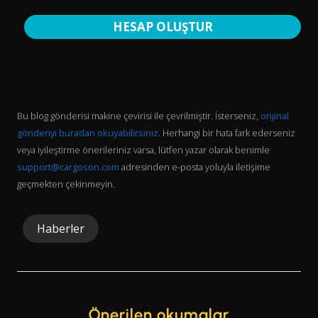
HESAP OLUŞTUR
Bu blog gönderisi makine çevirisi ile çevrilmiştir. İsterseniz,
orijinal
gönderiyi buradan okuyabilirsiniz
. Herhangi bir hata fark ederseniz
veya iyileştirme önerileriniz varsa, lütfen yazar olarak benimle
support@cargoson.com
adresinden e-posta yoluyla iletişime
geçmekten çekinmeyin.
Haberler
Önerilen okumalar