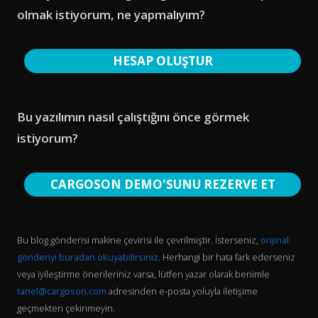
olmak istiyorum, ne yapmalıyım?
HESAP OLUŞTUR
Bu yazılımın nasıl çalıştığını önce görmek
istiyorum?
CARGOSON DEMO'SUNU REZERVE ET
Bu blog gönderisi makine çevirisi ile çevrilmiştir. İsterseniz,
orijinal
gönderiyi buradan okuyabilirsiniz
. Herhangi bir hata fark ederseniz
veya iyileştirme önerileriniz varsa, lütfen yazar olarak benimle
tanel@cargoson.com
adresinden e-posta yoluyla iletişime
geçmekten çekinmeyin.