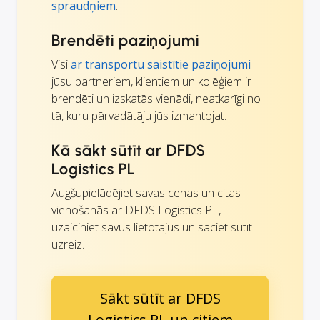
spraudņiem
.
Brendēti paziņojumi
Visi
ar transportu saistītie paziņojumi
jūsu partneriem, klientiem un kolēģiem ir
brendēti un izskatās vienādi, neatkarīgi no
tā, kuru pārvadātāju jūs izmantojat.
Kā sākt sūtīt ar DFDS
Logistics PL
Augšupielādējiet savas cenas un citas
vienošanās ar DFDS Logistics PL,
uzaiciniet savus lietotājus un sāciet sūtīt
uzreiz.
Sākt sūtīt ar DFDS
Logistics PL un citiem