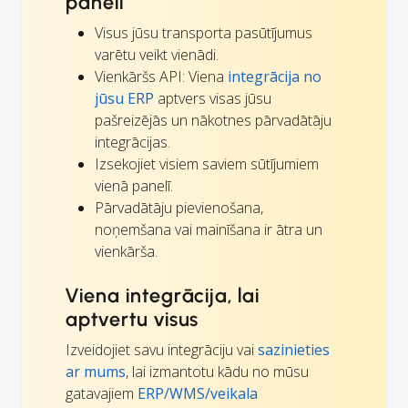
panelī
Visus jūsu transporta pasūtījumus
varētu veikt vienādi.
Vienkāršs API: Viena
integrācija no
jūsu ERP
aptvers visas jūsu
pašreizējās un nākotnes pārvadātāju
integrācijas.
Izsekojiet visiem saviem sūtījumiem
vienā panelī.
Pārvadātāju pievienošana,
noņemšana vai mainīšana ir ātra un
vienkārša.
Viena integrācija, lai
aptvertu visus
Izveidojiet savu integrāciju vai
sazinieties
ar mums
, lai izmantotu kādu no mūsu
gatavajiem
ERP/WMS/veikala