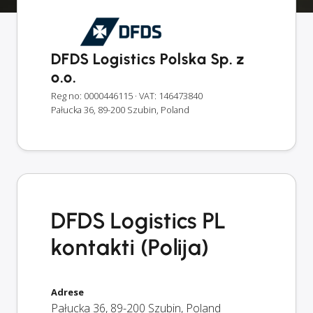
DFDS Logistics Polska Sp. z
o.o.
Reg no: 0000446115
· VAT: 146473840
Pałucka 36, 89-200 Szubin, Poland
DFDS Logistics PL
kontakti (Polija)
Adrese
Pałucka 36
,
89-200
Szubin
,
Poland