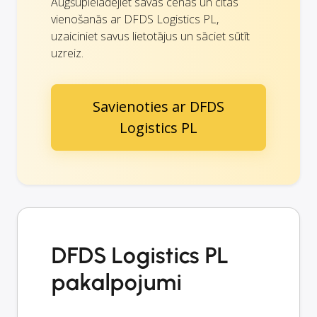
Augšupielādējiet savas cenas un citas
vienošanās ar DFDS Logistics PL,
uzaiciniet savus lietotājus un sāciet sūtīt
uzreiz.
Savienoties ar DFDS
Logistics PL
DFDS Logistics PL
pakalpojumi