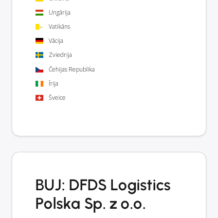
Ungārija
Vatikāns
Vācija
Zviedrija
Čehijas Republika
Īrija
Šveice
BUJ: DFDS Logistics
Polska Sp. z o.o.