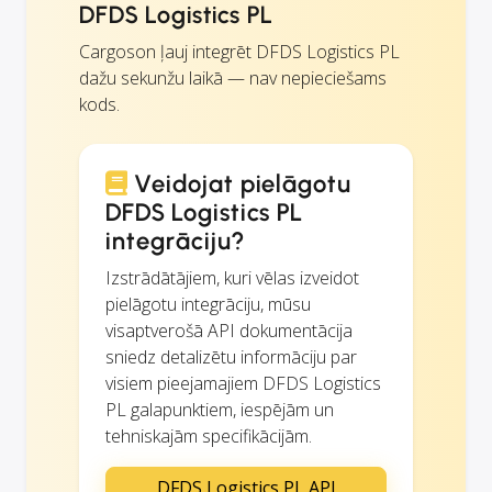
DFDS Logistics PL
Cargoson ļauj integrēt DFDS Logistics PL
dažu sekunžu laikā — nav nepieciešams
kods.
Veidojat pielāgotu
DFDS Logistics PL
integrāciju?
Izstrādātājiem, kuri vēlas izveidot
pielāgotu integrāciju, mūsu
visaptverošā API dokumentācija
sniedz detalizētu informāciju par
visiem pieejamajiem DFDS Logistics
PL galapunktiem, iespējām un
tehniskajām specifikācijām.
DFDS Logistics PL API