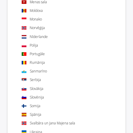
Menas sala
Moldova
Monako
Norvēģija
Nīderlande
Polija
Portugāle
Rumānija
Sanmarīno
Serbija
Slovākija
Slovēnija
Somija
Spānija
Svalbāra un Jana Majena sala
Ukraina