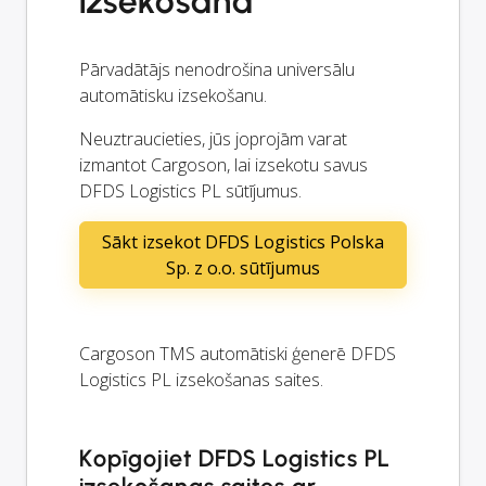
izsekošana
Pārvadātājs nenodrošina universālu
automātisku izsekošanu.
Neuztraucieties, jūs joprojām varat
izmantot Cargoson, lai izsekotu savus
DFDS Logistics PL sūtījumus.
Sākt izsekot DFDS Logistics Polska
Sp. z o.o. sūtījumus
Cargoson TMS automātiski ģenerē DFDS
Logistics PL izsekošanas saites.
Kopīgojiet DFDS Logistics PL