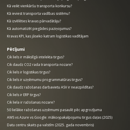
Kā veikt vienkāršu transporta konkursu?
Kā ieviest transporta vadības sistēmu?
Kā izvēlēties kravas pārvadātāju?
Kā automatizēt piegādes paziņojumus?
Kravas KPI, kas jāseko katram loģistikas vadītājam
Pētījumi
Cik liels ir mākslīgā intelekta tirgus?
Cik daudz CO2 rada transporta nozare?
Cik liels ir loģistikas tirgus?
Cik liels ir uzņēmumu programmatūras tirgus?
Cik daudz ražošanas darbavietu ASV ir neaizpildītas?
Cik liels ir ERP tirgus?
Cik liela ir ražošanas nozare?
50 lielākie ražošanas uzņēmumi pasaulē pēc apgrozījuma
AWS vs Azure vs Google: mākoņpakalpojumu tirgus daļas (2025)
Datu centru skaits pa valstīm (2025. gada novembris)