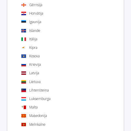
Gērnsija
Horvātija
Igaunija
Islande
Itālija
Kipra
Kosova
Krievija
Latvija
Lietuva
Lihtenšteina
Luksemburga
Malta
Maķedonija
Melnkalne