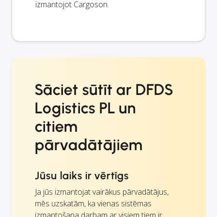
izmantojot Cargoson.
Sāciet sūtīt ar DFDS
Logistics PL un
citiem
pārvadātājiem
Jūsu laiks ir vērtīgs
Ja jūs izmantojat vairākus pārvadātājus,
mēs uzskatām, ka vienas sistēmas
izmantošana darbam ar visiem tiem ir