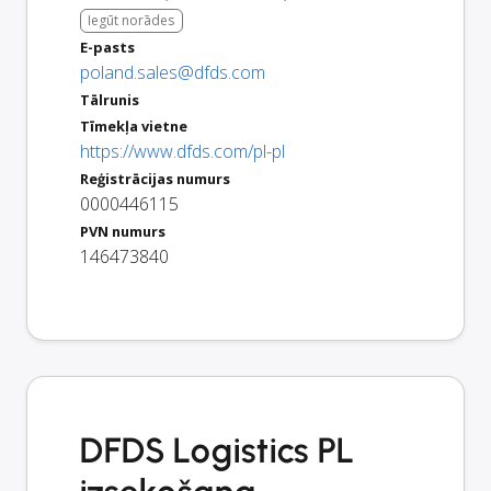
Iegūt norādes
E-pasts
poland.sales@dfds.com
Tālrunis
Tīmekļa vietne
https://www.dfds.com/pl-pl
Reģistrācijas numurs
0000446115
PVN numurs
146473840
DFDS Logistics PL