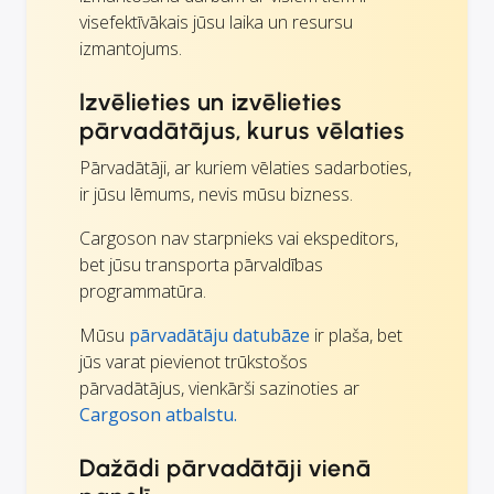
visefektīvākais jūsu laika un resursu
izmantojums.
Izvēlieties un izvēlieties
pārvadātājus, kurus vēlaties
Pārvadātāji, ar kuriem vēlaties sadarboties,
ir jūsu lēmums, nevis mūsu bizness.
Cargoson nav starpnieks vai ekspeditors,
bet jūsu transporta pārvaldības
programmatūra.
Mūsu
pārvadātāju datubāze
ir plaša, bet
jūs varat pievienot trūkstošos
pārvadātājus, vienkārši sazinoties ar
Cargoson atbalstu.
Dažādi pārvadātāji vienā