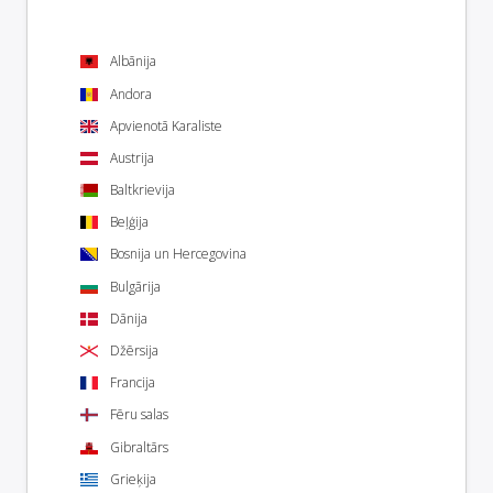
Albānija
Andora
Apvienotā Karaliste
Austrija
Baltkrievija
Beļģija
Bosnija un Hercegovina
Bulgārija
Dānija
Džērsija
Francija
Fēru salas
Gibraltārs
Grieķija