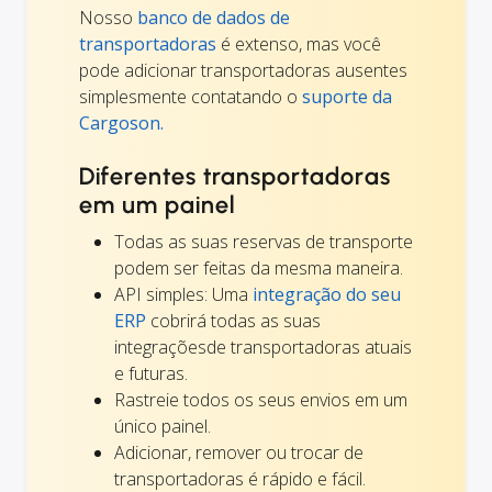
Nosso
banco de dados de
transportadoras
é extenso, mas você
pode adicionar transportadoras ausentes
simplesmente contatando o
suporte da
Cargoson.
Diferentes transportadoras
em um painel
Todas as suas reservas de transporte
podem ser feitas da mesma maneira.
API simples: Uma
integração do seu
ERP
cobrirá todas as suas
integraçõesde transportadoras atuais
e futuras.
Rastreie todos os seus envios em um
único painel.
Adicionar, remover ou trocar de
transportadoras é rápido e fácil.