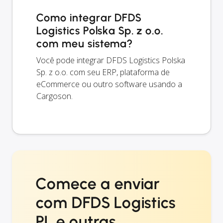
Como integrar DFDS
Logistics Polska Sp. z o.o.
com meu sistema?
Você pode integrar DFDS Logistics Polska
Sp. z o.o. com seu ERP, plataforma de
eCommerce ou outro software usando a
Cargoson.
Comece a enviar
com DFDS Logistics
PL e outras