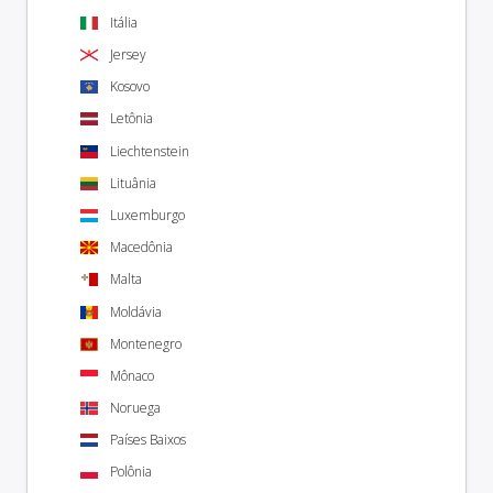
Itália
Jersey
Kosovo
Letônia
Liechtenstein
Lituânia
Luxemburgo
Macedônia
Malta
Moldávia
Montenegro
Mônaco
Noruega
Países Baixos
Polônia