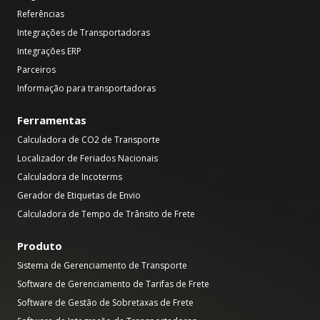
Referências
Integrações de Transportadoras
Integrações ERP
Parceiros
Informação para transportadoras
Ferramentas
Calculadora de CO2 de Transporte
Localizador de Feriados Nacionais
Calculadora de Incoterms
Gerador de Etiquetas de Envio
Calculadora de Tempo de Trânsito de Frete
Produto
Sistema de Gerenciamento de Transporte
Software de Gerenciamento de Tarifas de Frete
Software de Gestão de Sobretaxas de Frete