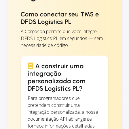
Como conectar seu TMS e
DFDS Logistics PL
A Cargoson permite que você integre
DFDS Logistics PL em segundos — sem
necessidade de código.
A construir uma
integração
personalizada com
DFDS Logistics PL?
Para programadores que
pretendem construir uma
integração personalizada, a nossa
documentação API abrangente
fornece informações detalhadas