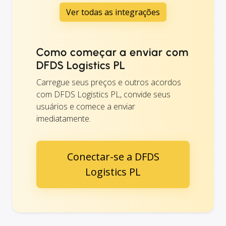
Ver todas as integrações
Como começar a enviar com
DFDS Logistics PL
Carregue seus preços e outros acordos
com DFDS Logistics PL, convide seus
usuários e comece a enviar
imediatamente.
Conectar-se a DFDS
Logistics PL