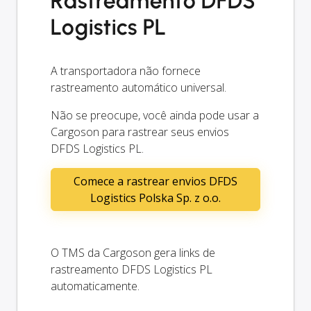
Rastreamento DFDS
Logistics PL
A transportadora não fornece
rastreamento automático universal.
Não se preocupe, você ainda pode usar a
Cargoson para rastrear seus envios
DFDS Logistics PL.
Comece a rastrear envios DFDS
Logistics Polska Sp. z o.o.
O TMS da Cargoson gera links de
rastreamento DFDS Logistics PL
automaticamente.