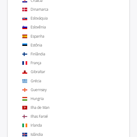
Croácia
Dinamarca
Eslováquia
Eslovênia
Espanha
Estônia
Finlândia
França
Gibraltar
Grécia
Guernsey
Hungria
Ilha de Man
Ilhas Faroé
Irlanda
Islândia