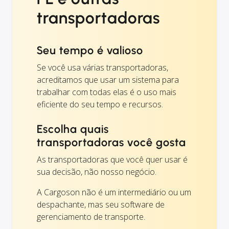
transportadoras
Seu tempo é valioso
Se você usa várias transportadoras,
acreditamos que usar um sistema para
trabalhar com todas elas é o uso mais
eficiente do seu tempo e recursos.
Escolha quais
transportadoras você gosta
As transportadoras que você quer usar é
sua decisão, não nosso negócio.
A Cargoson não é um intermediário ou um
despachante, mas seu software de
gerenciamento de transporte.