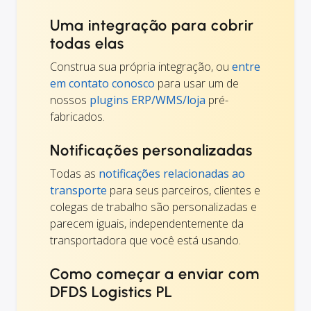
Uma integração para cobrir
todas elas
Construa sua própria integração, ou
entre
em contato conosco
para usar um de
nossos
plugins ERP/WMS/loja
pré-
fabricados.
Notificações personalizadas
Todas as
notificações relacionadas ao
transporte
para seus parceiros, clientes e
colegas de trabalho são personalizadas e
parecem iguais, independentemente da
transportadora que você está usando.
Como começar a enviar com
DFDS Logistics PL