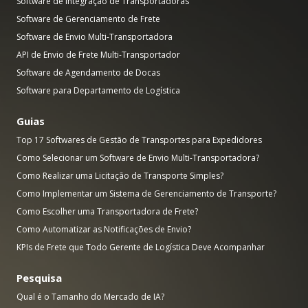
Software de Integração de Transportadoras
Software de Gerenciamento de Frete
Software de Envio Multi-Transportadora
API de Envio de Frete Multi-Transportador
Software de Agendamento de Docas
Software para Departamento de Logística
Guias
Top 17 Softwares de Gestão de Transportes para Expedidores
Como Selecionar um Software de Envio Multi-Transportadora?
Como Realizar uma Licitação de Transporte Simples?
Como Implementar um Sistema de Gerenciamento de Transporte?
Como Escolher uma Transportadora de Frete?
Como Automatizar as Notificações de Envio?
KPIs de Frete que Todo Gerente de Logística Deve Acompanhar
Pesquisa
Qual é o Tamanho do Mercado de IA?