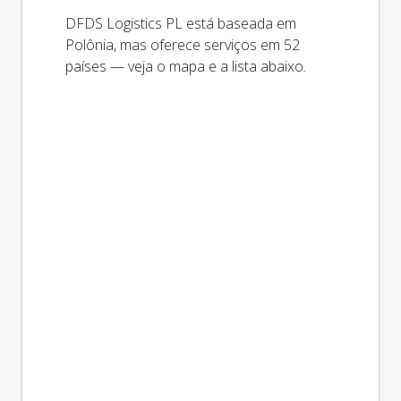
DFDS Logistics PL está baseada em
Polônia, mas oferece serviços em 52
países — veja o mapa e a lista abaixo.