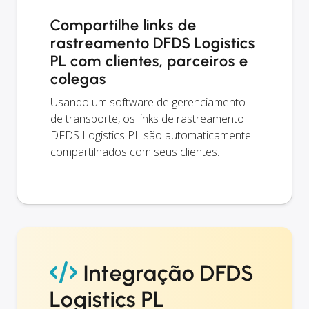
Compartilhe links de
rastreamento DFDS Logistics
PL com clientes, parceiros e
colegas
Usando um software de gerenciamento
de transporte, os links de rastreamento
DFDS Logistics PL são automaticamente
compartilhados com seus clientes.
Integração DFDS
Logistics PL