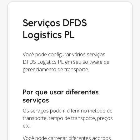
Serviços DFDS
Logistics PL
Você pode configurar vários serviços
DFDS Logistics PL em seu software de
gerenciamento de transporte.
Por que usar diferentes
serviços
Os serviços podem diferir no método de
transporte, tempo de transporte, preços
etc.
Você pode carregar diferentes acordos