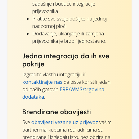
sadašnje i buduće integracije
prijevoznika.
Pratite sve svoje pošiljke na jednoj
nadzornoj ploči.
Dodavanje, uklanjanje ili zamjena
prijevoznika je brzo i jednostavno.
Jedna integracija da ih sve
pokrije
Izgradite vlastitu integraciju ili
kontaktirajte nas
da biste koristili jedan
od naših gotovih
ERP/WMS/trgovina
dodataka
.
Brendirane obavijesti
Sve
obavijesti vezane uz prijevoz
vašim
partnerima, kupcima i suradnicima su
brendirane i izgledaju isto, bez obzira na