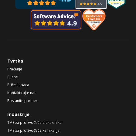
Tvrtka
Praćenje
Cijene
Priče kupaca
Kontaktirajte nas
Postanite partner
Industrije
TMS za proizvođače elektronike
TMS za proizvođače kemikalija