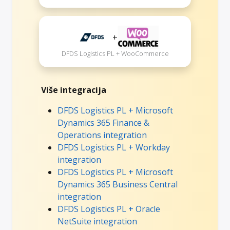
+
DFDS Logistics PL + WooCommerce
Više integracija
DFDS Logistics PL + Microsoft
Dynamics 365 Finance &
Operations integration
DFDS Logistics PL + Workday
integration
DFDS Logistics PL + Microsoft
Dynamics 365 Business Central
integration
DFDS Logistics PL + Oracle
NetSuite integration