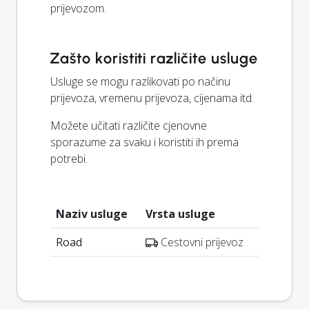
prijevozom.
Zašto koristiti različite usluge
Usluge se mogu razlikovati po načinu
prijevoza, vremenu prijevoza, cijenama itd.
Možete učitati različite cjenovne
sporazume za svaku i koristiti ih prema
potrebi.
Naziv usluge
Vrsta usluge
Road
Cestovni prijevoz