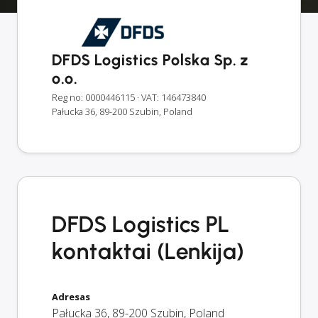
DFDS Logistics Polska Sp. z
o.o.
Reg no: 0000446115
· VAT: 146473840
Pałucka 36, 89-200 Szubin, Poland
DFDS Logistics PL
kontaktai (Lenkija)
Adresas
Pałucka 36
,
89-200
Szubin
,
Poland