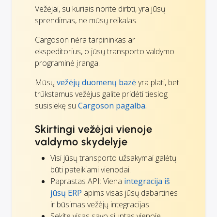
Vežėjai, su kuriais norite dirbti, yra jūsų
sprendimas, ne mūsų reikalas.
Cargoson nėra tarpininkas ar
ekspeditorius, o jūsų transporto valdymo
programinė įranga.
Mūsų
vežėjų duomenų bazė
yra plati, bet
trūkstamus vežėjus galite pridėti tiesiog
susisiekę su
Cargoson pagalba.
Skirtingi vežėjai vienoje
valdymo skydelyje
Visi jūsų transporto užsakymai galėtų
būti pateikiami vienodai.
Paprastas API: Viena
integracija iš
jūsų ERP
apims visas jūsų dabartines
ir būsimas vežėjų integracijas.
Sekite visas savo siuntas vienoje