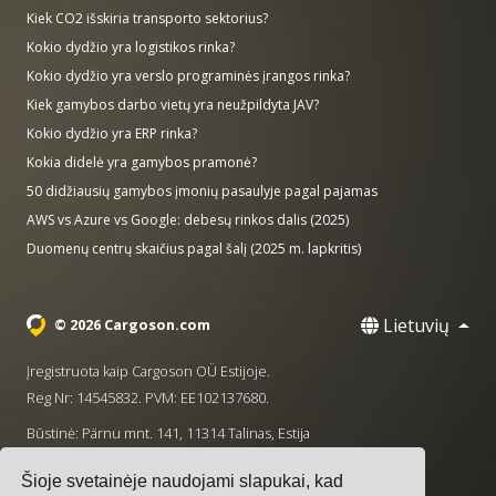
Kiek CO2 išskiria transporto sektorius?
Kokio dydžio yra logistikos rinka?
Kokio dydžio yra verslo programinės įrangos rinka?
Kiek gamybos darbo vietų yra neužpildyta JAV?
Kokio dydžio yra ERP rinka?
Kokia didelė yra gamybos pramonė?
50 didžiausių gamybos įmonių pasaulyje pagal pajamas
AWS vs Azure vs Google: debesų rinkos dalis (2025)
Duomenų centrų skaičius pagal šalį (2025 m. lapkritis)
Lietuvių
© 2026 Cargoson.com
Įregistruota kaip Cargoson OÜ Estijoje.
Reg Nr: 14545832. PVM: EE102137680.
Būstinė: Pärnu mnt. 141, 11314 Talinas, Estija
·
+372 5555 0028
hello@cargoson.com
Šioje svetainėje naudojami slapukai, kad