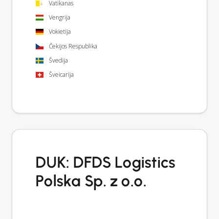
Vatikanas
Vengrija
Vokietija
Čekijos Respublika
Švedija
Šveicarija
DUK: DFDS Logistics
Polska Sp. z o.o.