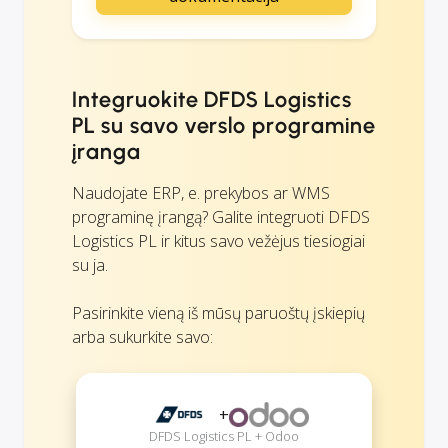
Integruokite DFDS Logistics
PL su savo verslo programine
įranga
Naudojate ERP, e. prekybos ar WMS
programinę įrangą? Galite integruoti DFDS
Logistics PL ir kitus savo vežėjus tiesiogiai
su ja.
Pasirinkite vieną iš mūsų paruoštų įskiepių
arba sukurkite savo:
+
DFDS Logistics PL + Odoo