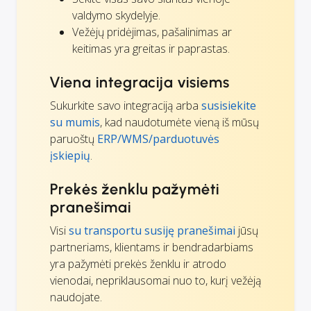
valdymo skydelyje.
Vežėjų pridėjimas, pašalinimas ar
keitimas yra greitas ir paprastas.
Viena integracija visiems
Sukurkite savo integraciją arba
susisiekite
su mumis
, kad naudotumėte vieną iš mūsų
paruoštų
ERP/WMS/parduotuvės
įskiepių
.
Prekės ženklu pažymėti
pranešimai
Visi
su transportu susiję pranešimai
jūsų
partneriams, klientams ir bendradarbiams
yra pažymėti prekės ženklu ir atrodo
vienodai, nepriklausomai nuo to, kurį vežėją
naudojate.