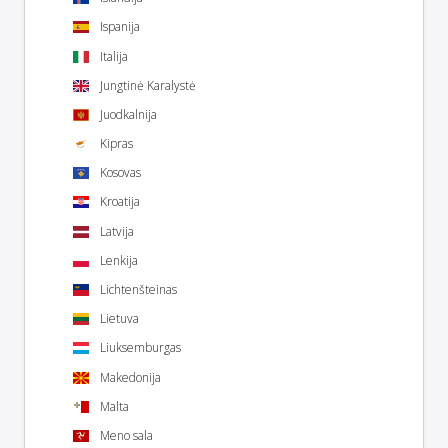
Ispanija
Italija
Jungtinė Karalystė
Juodkalnija
Kipras
Kosovas
Kroatija
Latvija
Lenkija
Lichtenšteinas
Lietuva
Liuksemburgas
Makedonija
Malta
Meno sala