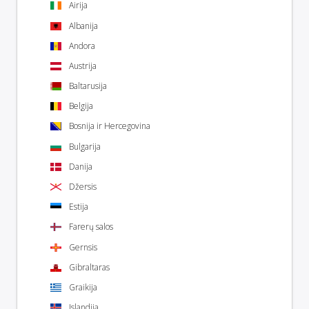
Airija
Albanija
Andora
Austrija
Baltarusija
Belgija
Bosnija ir Hercegovina
Bulgarija
Danija
Džersis
Estija
Farerų salos
Gernsis
Gibraltaras
Graikija
Islandija