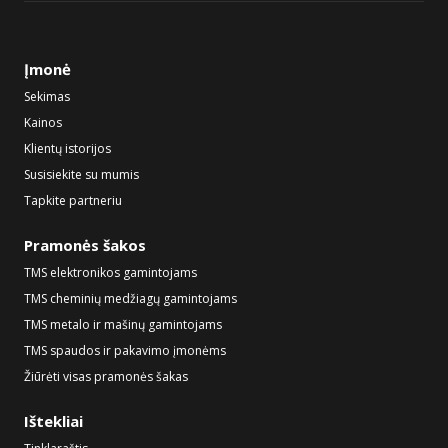
Įmonė
Sekimas
Kainos
Klientų istorijos
Susisiekite su mumis
Tapkite partneriu
Pramonės šakos
TMS elektronikos gamintojams
TMS cheminių medžiagų gamintojams
TMS metalo ir mašinų gamintojams
TMS spaudos ir pakavimo įmonėms
Žiūrėti visas pramonės šakas
Ištekliai