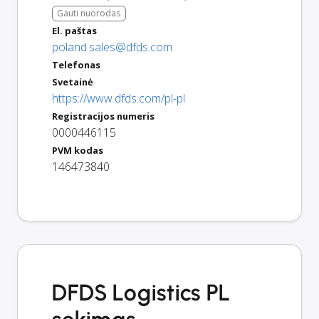
Gauti nuorodas
El. paštas
poland.sales@dfds.com
Telefonas
Svetainė
https://www.dfds.com/pl-pl
Registracijos numeris
0000446115
PVM kodas
146473840
DFDS Logistics PL