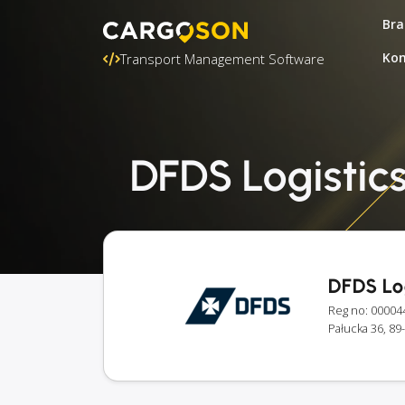
Bra
Kon
Transport Management Software
DFDS Logistics
DFDS Log
Reg no: 00004
Pałucka 36, 89