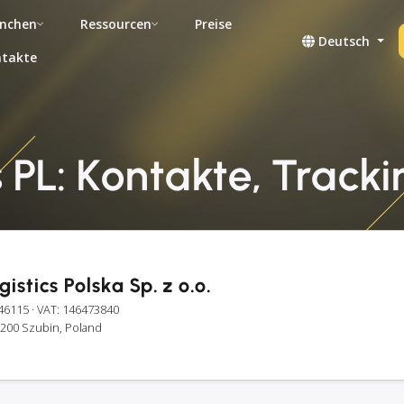
nchen
Ressourcen
Preise
Deutsch
takte
 PL: Kontakte, Tracki
istics Polska Sp. z o.o.
46115
· VAT: 146473840
-200 Szubin, Poland