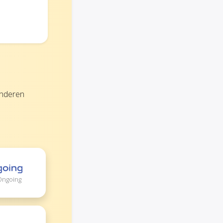
anderen
 Ongoing