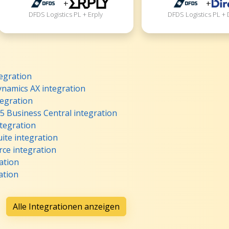
+
+
DFDS Logistics PL + Erply
DFDS Logistics PL + 
egration
ynamics AX integration
tegration
5 Business Central integration
ntegration
ite integration
ce integration
ation
ation
Alle Integrationen anzeigen