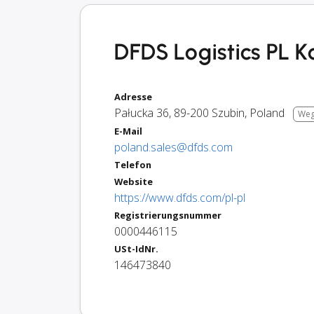
DFDS Logistics PL K
Adresse
Pałucka 36
,
89-200
Szubin
,
Poland
Weg
E-Mail
poland.sales@dfds.com
Telefon
Website
https://www.dfds.com/pl-pl
Registrierungsnummer
0000446115
USt-IdNr.
146473840