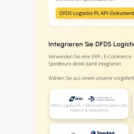
DFDS Logistics PL API-Dokument
Integrieren Sie DFDS Logis
Verwenden Sie eine ERP-, E-Commerce-
Spediteure direkt damit integrieren.
Wählen Sie aus einem unserer vorgefertig
+
DFDS Logistics PL + Microsoft Dynamics 365
Finance & Operations