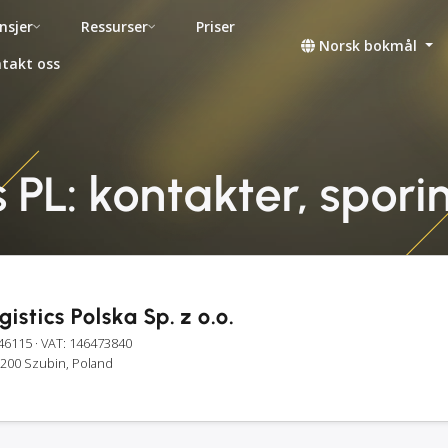
nsjer
Ressurser
Priser
Norsk bokmål
takt oss
 PL: kontakter, spori
istics Polska Sp. z o.o.
46115
· VAT: 146473840
-200 Szubin, Poland