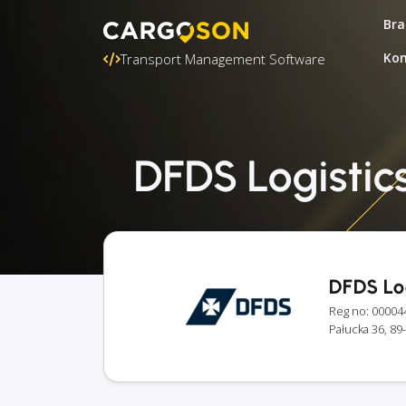
Bra
Kon
Transport Management Software
DFDS Logistics
DFDS Log
Reg no: 00004
Pałucka 36, 89