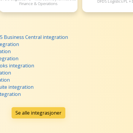
DFDS Logistics PL + 
Finance & Operations
5 Business Central integration
tegration
ation
egration
oks integration
ation
ation
ite integration
ntegration
Se alle integrasjoner