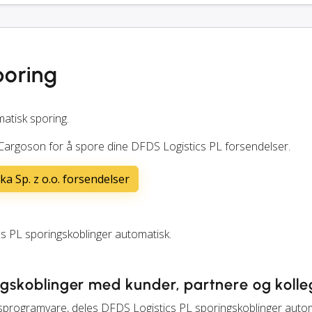
poring
matisk sporing.
 Cargoson for å spore dine DFDS Logistics PL forsendelser.
ka Sp. z o.o. forsendelser
 PL sporingskoblinger automatisk.
ingskoblinger med kunder, partnere og kolle
sprogramvare, deles DFDS Logistics PL sporingskoblinger auto