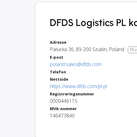
DFDS Logistics PL k
Adresse
Pałucka 36
,
89-200
Szubin
,
Poland
Få v
E-post
poland.sales@dfds.com
Telefon
Nettside
https://www.dfds.com/pl-pl
Registreringsnummer
0000446115
MVA-nummer
146473840