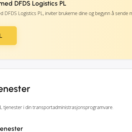
ed DFDS Logistics PL
ed DFDS Logistics PL, inviter brukerne dine og begynn å sende 
L
jenester
L tjenester i din transportadministrasjonsprogramvare.
jenester