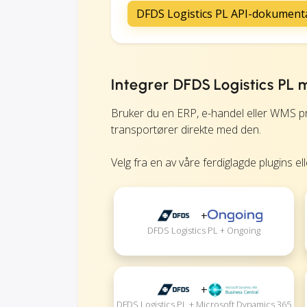
DFDS Logistics PL API-dokument
Integrer DFDS Logistics PL
Bruker du en ERP, e-handel eller WMS p
transportører direkte med den.
Velg fra en av våre ferdiglagde plugins el
+
DFDS Logistics PL + Ongoing
+
DFDS Logistics PL + Microsoft Dynamics 365