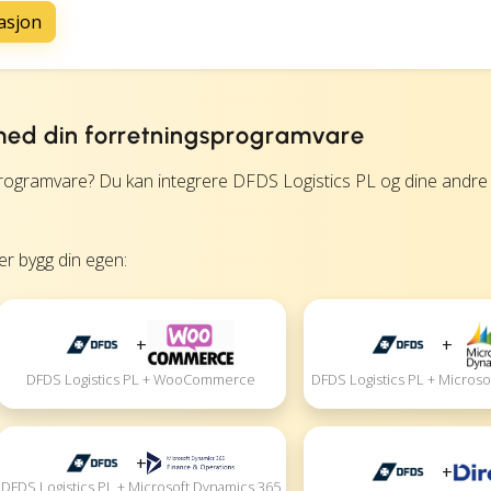
asjon
 med din forretningsprogramvare
rogramvare? Du kan integrere DFDS Logistics PL og dine andre
ler bygg din egen:
+
+
DFDS Logistics PL + Microso
DFDS Logistics PL + WooCommerce
+
+
DFDS Logistics PL + Microsoft Dynamics 365