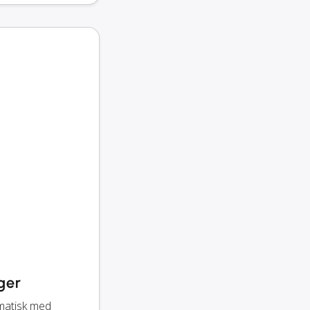
ger
matisk med