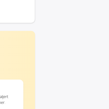
ljert
ner.