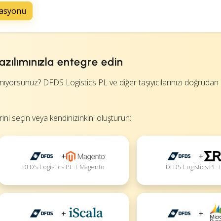
tasyonu
yazılımınızla entegre edin
anıyorsunuz? DFDS Logistics PL ve diğer taşıyıcılarınızı doğrudan
ini seçin veya kendinizinkini oluşturun:
+
+
DFDS Logistics PL + Magento
DFDS Logistics PL +
+
+