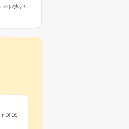
rak paylaşılır.
 tüm DFDS