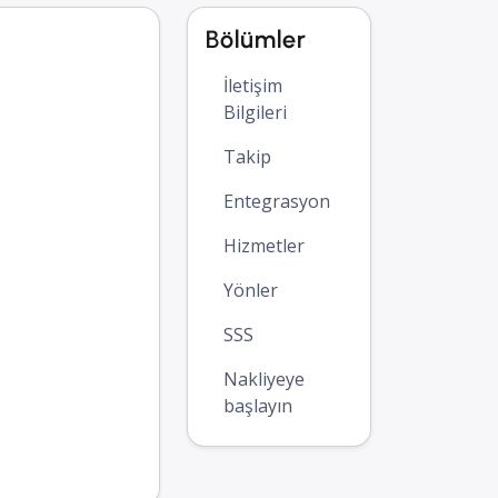
Bölümler
İletişim
Bilgileri
Takip
Entegrasyon
Hizmetler
Yönler
SSS
Nakliyeye
başlayın