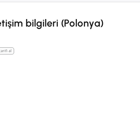
tişim bilgileri (Polonya)
tarifi al