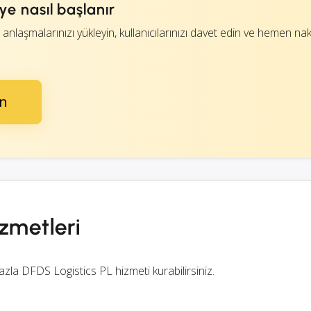
ye nasıl başlanır
r anlaşmalarınızı yükleyin, kullanıcılarınızı davet edin ve hemen nak
an
izmetleri
azla DFDS Logistics PL hizmeti kurabilirsiniz.