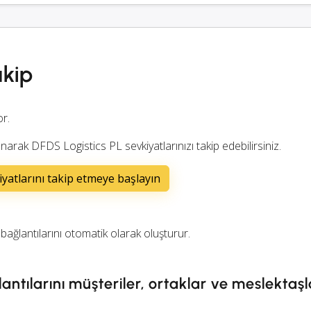
akip
or.
arak DFDS Logistics PL sevkiyatlarınızı takip edebilirsiniz.
iyatlarını takip etmeye başlayın
ğlantılarını otomatik olarak oluşturur.
antılarını müşteriler, ortaklar ve meslektaşl