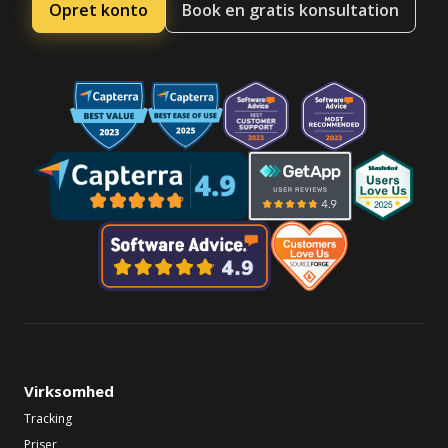
Opret konto
Book en gratis konsultation
Virksomhed
Tracking
Priser