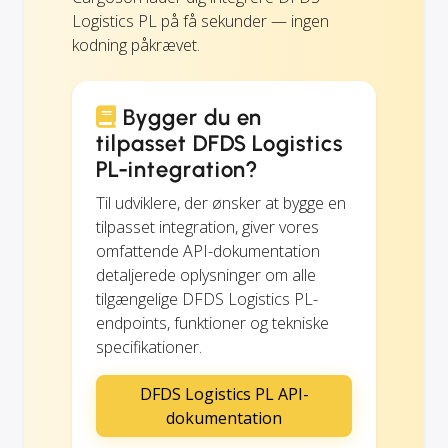
Logistics PL på få sekunder — ingen
kodning påkrævet.
Bygger du en
tilpasset DFDS Logistics
PL-integration?
Til udviklere, der ønsker at bygge en
tilpasset integration, giver vores
omfattende API-dokumentation
detaljerede oplysninger om alle
tilgængelige DFDS Logistics PL-
endpoints, funktioner og tekniske
specifikationer.
DFDS Logistics PL API-
dokumentation