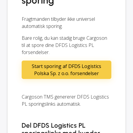
sporing
Fragtmanden tilbyder ikke universel
automatisk sporing.
Bare rolig, du kan stadig bruge Cargoson
til at spore dine DFDS Logistics PL
forsendelser.
Start sporing af DFDS Logistics
Polska Sp. z o.o. forsendelser
Cargoson TMS genererer DFDS Logistics
PL sporingslinks automatisk.
Del DFDS Logistics PL