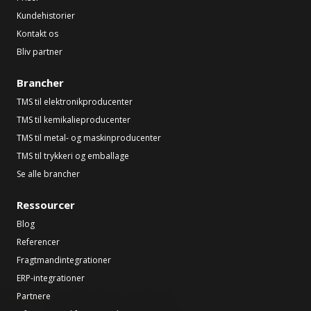
Kundehistorier
Kontakt os
Bliv partner
Brancher
TMS til elektronikproducenter
TMS til kemikalieproducenter
TMS til metal- og maskinproducenter
TMS til trykkeri og emballage
Se alle brancher
Ressourcer
Blog
Referencer
Fragtmandintegrationer
ERP-integrationer
Partnere