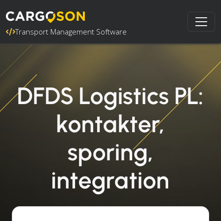
Transport Management Software
DFDS Logistics PL:
kontakter,
sporing,
integration