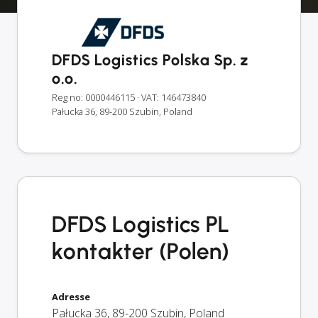
DFDS Logistics Polska Sp. z
o.o.
Reg no: 0000446115
· VAT: 146473840
Pałucka 36, 89-200 Szubin, Poland
DFDS Logistics PL
kontakter (Polen)
Adresse
Pałucka 36
,
89-200
Szubin
,
Poland