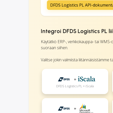
DFDS Logistics PL API-dokument
Integroi DFDS Logistics PL l
Käytätkö ERP-, verkkokauppa- tai WMS-ohj
suoraan siihen.
Valitse jokin valmiista liitännäisistämme 
+
DFDS Logistics PL + iScala
+