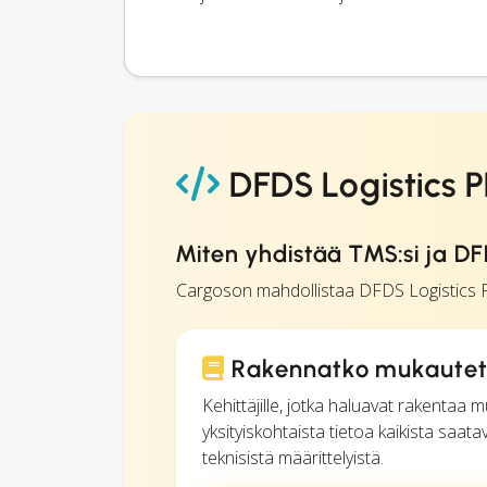
DFDS Logistics P
Miten yhdistää TMS:si ja DF
Cargoson mahdollistaa DFDS Logistics P
Rakennatko mukautettu
Kehittäjille, jotka haluavat rakenta
yksityiskohtaista tietoa kaikista saat
teknisistä määrittelyistä.