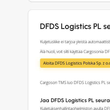
DFDS Logistics PL s
Kuljetusliike ei tarjoa yleistä automaatti
Älä huoli, voit silti käyttää Cargosonia
Aloita DFDS Logistics Polska Sp. z o
Cargoson TMS luo DFDS Logistics PL seu
Jaa DFDS Logistics PL seuran
Kuljetuksenhallintaohjelmiston avulla DFD