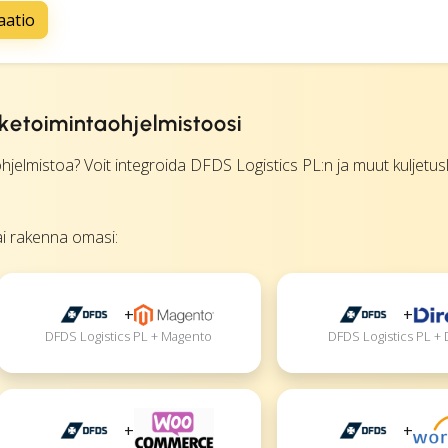
aatio
iiketoimintaohjelmistoosi
elmistoa? Voit integroida DFDS Logistics PL:n ja muut kuljetusl
tai rakenna omasi:
+
+
DFDS Logistics PL + Magento
DFDS Logistics PL + 
+
+