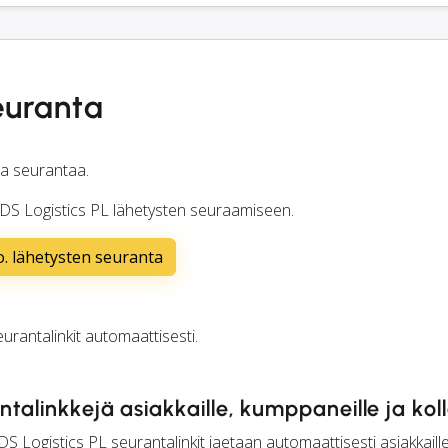
euranta
sta seurantaa.
 DFDS Logistics PL lähetysten seuraamiseen.
.o. lähetysten seuranta
rantalinkit automaattisesti.
talinkkejä asiakkaille, kumppaneille ja koll
S Logistics PL seurantalinkit jaetaan automaattisesti asiakkaille