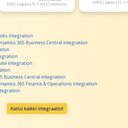
DFDS Logistics PL +
DFDS Logistics PL + WooCommerce
oks integration
ynamics 365 Business Central integration
ation
egration
ite integration
ation
5 Business Central integration
ynamics 365 Finance & Operations integration
ntegration
Katso kaikki integraatiot