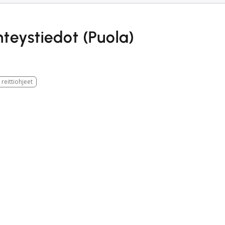
hteystiedot (Puola)
reittiohjeet