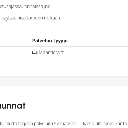
jetusajassa, hinnoissa jne.
ja käyttää niitä tarpeen mukaan.
Palvelun tyyppi
Maantierahti
suunnat
, mutta tarjoaa palveluita 52 maassa — katso alla oleva kartta j