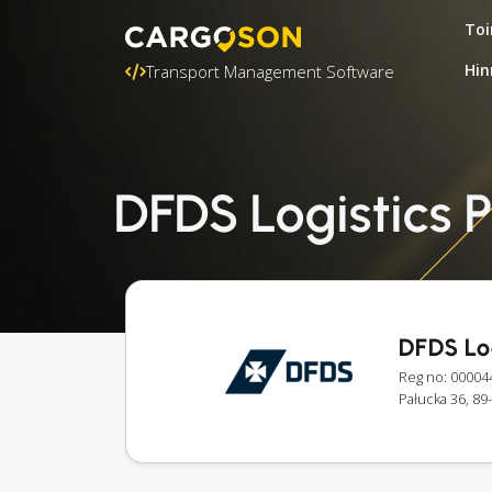
Toi
Hin
Transport Management Software
DFDS Logistics P
DFDS Log
Reg no: 00004
Pałucka 36, 89