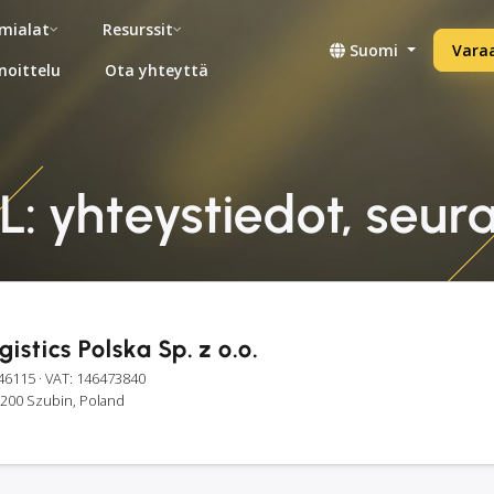
mialat
Resurssit
Suomi
Vara
noittelu
Ota yhteyttä
L: yhteystiedot, seur
istics Polska Sp. z o.o.
46115
· VAT: 146473840
-200 Szubin, Poland