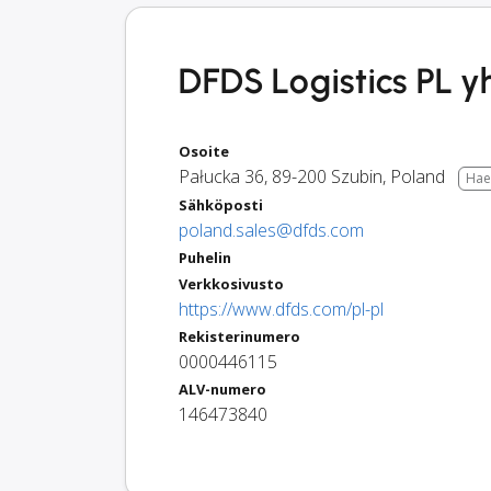
DFDS Logistics PL y
Osoite
Pałucka 36
,
89-200
Szubin
,
Poland
Hae 
Sähköposti
poland.sales@dfds.com
Puhelin
Verkkosivusto
https://www.dfds.com/pl-pl
Rekisterinumero
0000446115
ALV-numero
146473840