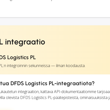
L integraatio
DS Logistics PL
L:n integroinnin sekunneissa — ilman koodausta.
a DFDS Logistics PL-integraatiota?
a mukautetun integraation, kattava API-dokumentaatiomme tarjoaa
avilla olevista DFDS Logistics PL-päätepisteistä, ominaisuuksista j