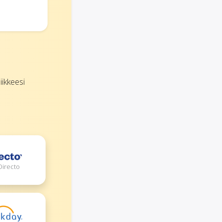
iikkeesi
Directo