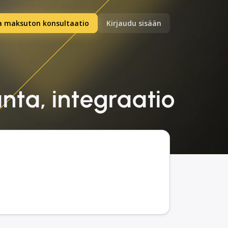
a maksuton konsultaatio
Kirjaudu sisään
anta, integraatio