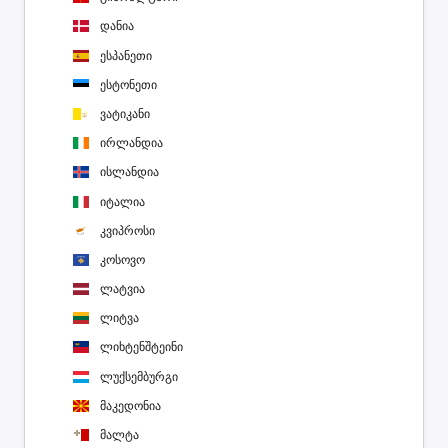
დანია
ესპანეთი
ესტონეთი
ვატიკანი
ირლანდია
ისლანდია
იტალია
კვიპროსი
კოსოვო
ლატვია
ლიტვა
ლიხტენშტეინი
ლუქსემბურგი
მაკედონია
მალტა