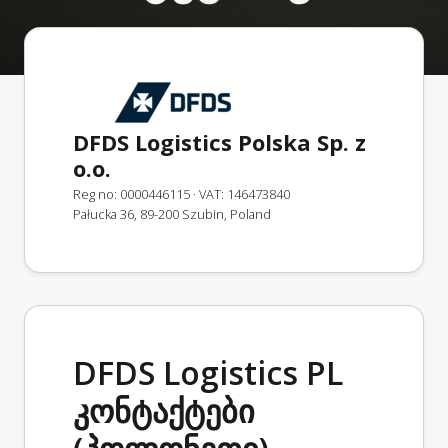
DFDS Logistics Polska Sp. z
o.o.
Reg no: 0000446115
· VAT: 146473840
Pałucka 36, 89-200 Szubin, Poland
DFDS Logistics PL
კონტაქტები