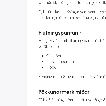
Opnaðu skjalið og smelltu á Cargoson fl
Fylltu út allar upplýsingar sem vantar og 
útreikningar úr þínum persónulegu verðli
Flutningspantanir
Hægt er að senda flutningspantanir til f
verðbeiðnir):
Sölupöntun
Innkaupapöntun
Tilboð
Sendingarupplýsingarnar eru afritaðar úr
Pökkunarmerkimiðar
Eftir að flutningspöntun hefur verið ge