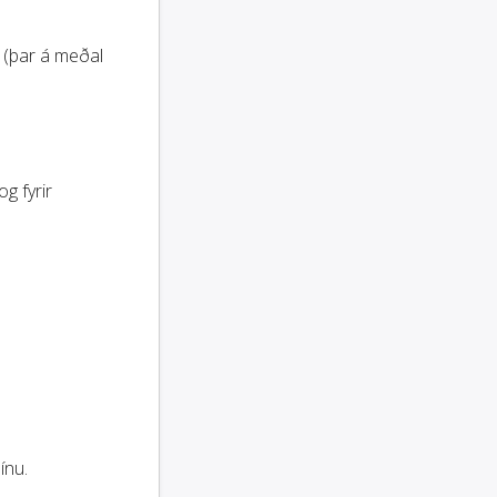
t (þar á meðal
g fyrir
ínu.