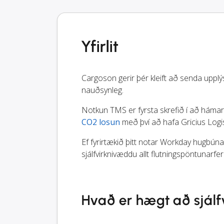
Yfirlit
Cargoson gerir þér kleift að senda upplýs
nauðsynleg.
Notkun TMS er fyrsta skrefið í að hámark
CO2 losun
með því að hafa Gricius Logist
Ef fyrirtækið þitt notar Workday hugbúnað
sjálfvirknivæddu allt flutningspöntunarferl
Hvað er hægt að sjál