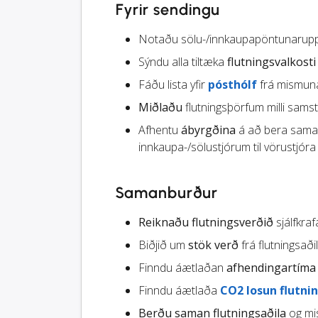
Fyrir sendingu
Notaðu sölu-/innkaupapöntunaruppl
Sýndu alla tiltæka
flutningsvalkosti
Fáðu lista yfir
pósthólf
frá mismuna
Miðlaðu
flutningsþörfum milli sams
Afhentu
ábyrgðina
á að bera saman 
innkaupa-/sölustjórum til vörustjóra
Samanburður
Reiknaðu flutningsverðið
sjálfkra
Biðjið um
stök verð
frá flutningsað
Finndu áætlaðan
afhendingartíma
Finndu áætlaða
CO2 losun flutni
Berðu saman flutningsaðila
og mis