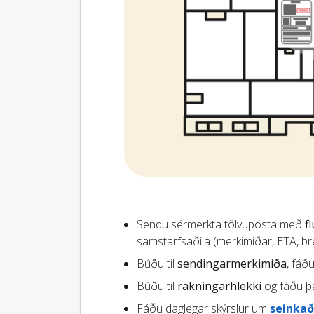
Sendu sérmerkta tölvupósta með
f
samstarfsaðila (merkimiðar, ETA, brey
Búðu til
sendingarmerkimiða
, fáð
Búðu til
rakningarhlekki
og fáðu þá
Fáðu daglegar skýrslur um
seinkað