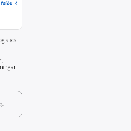
fsíðu
gistics
r,
nningar
gu