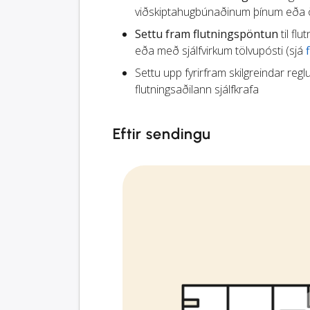
viðskiptahugbúnaðinum þínum eða öð
Settu fram flutningspöntun
til flu
eða með sjálfvirkum tölvupósti (sjá
Settu upp fyrirfram skilgreindar reglu
flutningsaðilann sjálfkrafa
Eftir sendingu