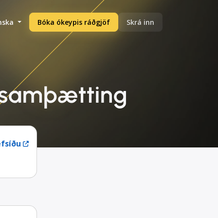
enska
Bóka ókeypis ráðgjöf
Skrá inn
B samþætting
fsíðu