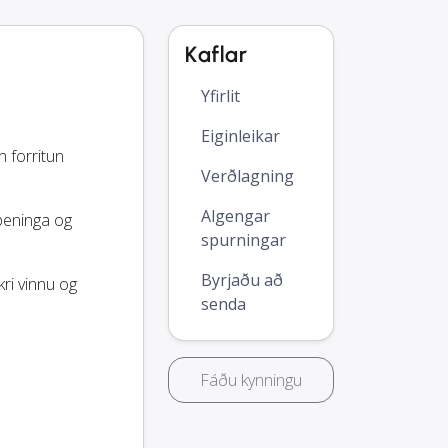
Kaflar
Yfirlit
Eiginleikar
n forritun
Verðlagning
Algengar
 peninga og
spurningar
Byrjaðu að
kri vinnu og
senda
Fáðu kynningu