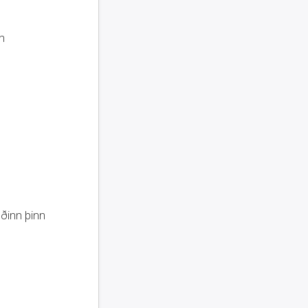
n
aðinn þinn