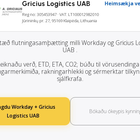
Gricius Logistics UAB
Heimsækja ve
Reg no: 305453947
· VAT: LT100012982010
Jūrininkų pr. 27, 95169 Klaipėda, Lithuania
tæð flutningasamþætting milli Workday og Gricius Lo
UAB .
eiknaðu verð, ETD, ETA, CO2; búðu til vörusendinga
garmerkimiða, rakningarhlekki og sérmerktar tilky
sjálfkrafa.
gdu Workday + Gricius
Bókaðu ókeypis kynnin
Logistics UAB