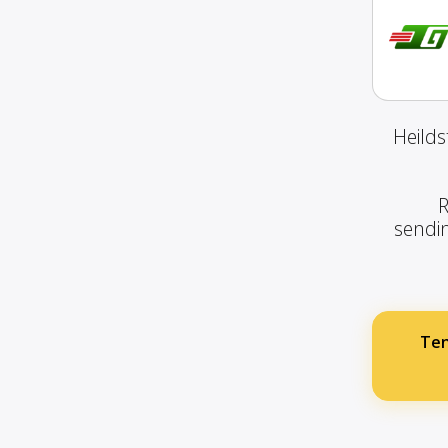
Heilds
R
sendin
Ten