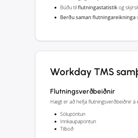
Búðu til
flutningastatistík
og skýrslu
Berðu saman flutningareikninga
v
Workday TMS samþæ
Flutningsverðbeiðnir
Hægt er að hefja flutningsverðbeiðnir á 
Sölupöntun
Innkaupapöntun
Tilboð