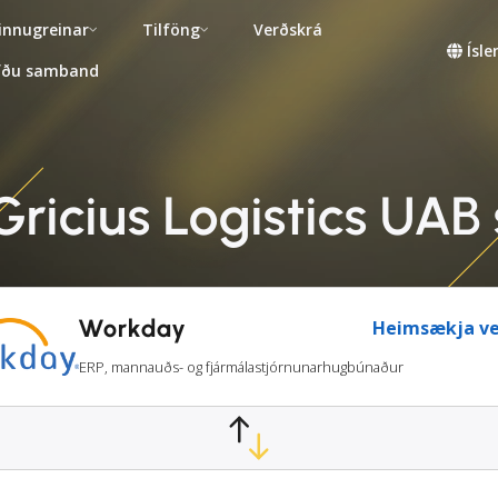
innugreinar
Tilföng
Verðskrá
Ísl
fðu samband
ricius Logistics UA
Workday
Heimsækja ve
ERP, mannauðs- og fjármálastjórnunarhugbúnaður