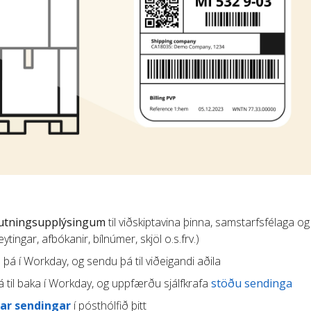
lutningsupplýsingum
til viðskiptavina þinna, samstarfsfélaga og
tingar, afbókanir, bílnúmer, skjöl o.s.frv.)
u þá í Workday, og sendu þá til viðeigandi aðila
 til baka í Workday, og uppfærðu sjálfkrafa
stöðu sendinga
ar sendingar
í pósthólfið þitt