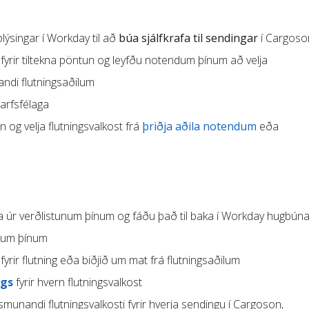
ýsingar í Workday til að
búa sjálfkrafa til sendingar
í Cargoso
fyrir tiltekna pöntun og leyfðu notendum þínum að velja
ndi flutningsaðilum
tarfsfélaga
og velja flutningsvalkost frá
þriðja aðila notendum
eða
fa úr verðlistunum þínum og fáðu það til baka í Workday hugbún
ilum þínum
fyrir flutning eða biðjið um mat frá flutningsaðilum
ngs
fyrir hvern flutningsvalkost
munandi flutningsvalkosti fyrir hverja sendingu í Cargoson,