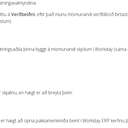
utningavalmyndina.
ýttu á
Verðbeiðni
, eftir það munu mismunandi verðtilboð birtas
stum).
lutningsaðila þinna byggt á mismunandi skjölum í Workday (sama o
 skjalinu, en hægt er að breyta þeim.
rð er hægt að opna pakkamerkimiða beint í Workday ERP kerfinu þ