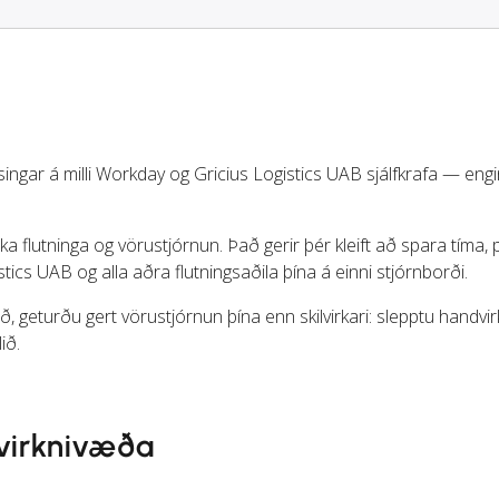
ingar á milli Workday og Gricius Logistics UAB sjálfkrafa — engi
a flutninga og vörustjórnun. Það gerir þér kleift að spara tíma,
ics UAB og alla aðra flutningsaðila þína á einni stjórnborði.
, geturðu gert vörustjórnun þína enn skilvirkari: slepptu handvir
ið.
fvirknivæða