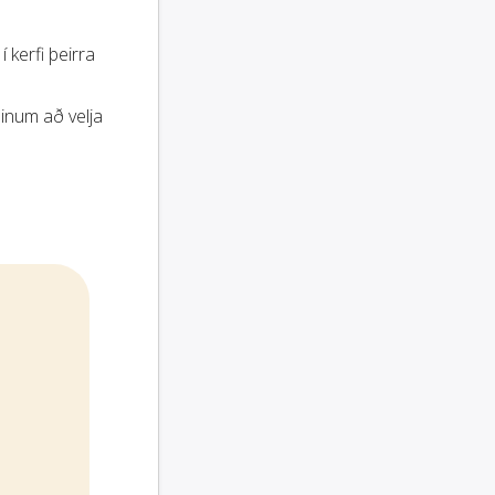
í kerfi þeirra
inum að velja