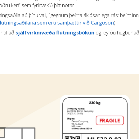
ru kerfi sem fyrirtækið þitt notar
tningsaðila að þínu vali, í gegnum þeirra ákjósanlega rás: beint inn 
flutningsaðilana sem eru samþættir við Cargoson
)
r til að
sjálfvirknivæða flutningsbókun
og leyfðu hugbúnað