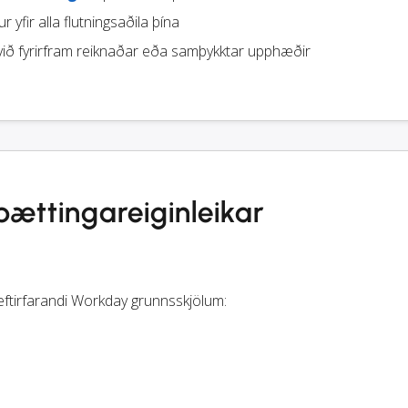
r yfir alla flutningsaðila þína
ið fyrirfram reiknaðar eða samþykktar upphæðir
ttingareiginleikar
eftirfarandi Workday grunnsskjölum: