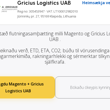
Gricius Logistics UAB
Heimsækja ve
Reg no: 305453947
· VAT: LT100012982010
Jūrininkų pr. 27, 95169 Klaipėda, Lithuania
tæð flutningasamþætting milli Magento og Gricius Lo
UAB .
eiknaðu verð, ETD, ETA, CO2; búðu til vörusendinga
garmerkimiða, rakningarhlekki og sérmerktar tilky
sjálfkrafa.
gdu Magento + Gricius
Bókaðu ókeypis kynnin
Logistics UAB