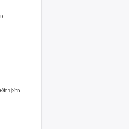
on
aðinn þinn