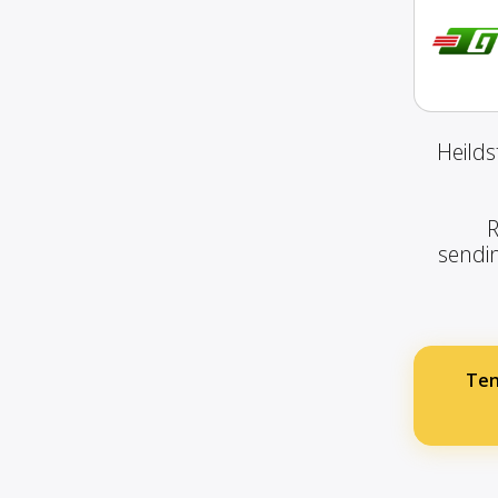
Heilds
R
sendin
Ten