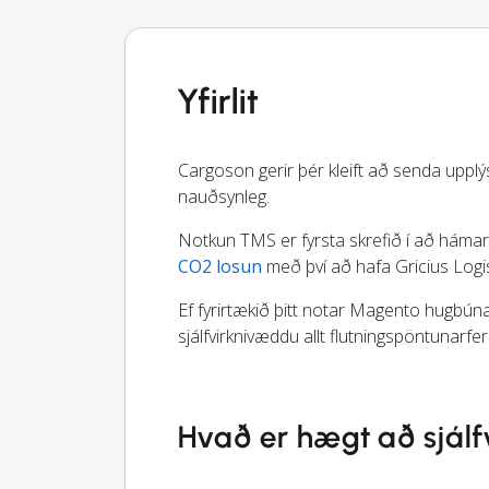
Yfirlit
Cargoson gerir þér kleift að senda upplý
nauðsynleg.
Notkun TMS er fyrsta skrefið í að hámark
CO2 losun
með því að hafa Gricius Logist
Ef fyrirtækið þitt notar Magento hugbúnað
sjálfvirknivæddu allt flutningspöntunarferl
Hvað er hægt að sjál