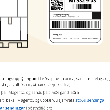
lutningsupplýsingum
til viðskiptavina þinna, samstarfsfélaga og
tingar, afbókanir, bílnúmer, skjöl o.s.frv.)
u þá í Magento, og sendu þá til viðeigandi aðila
 til baka í Magento, og uppfærðu sjálfkrafa
stöðu sendinga
ar sendingar
í pósthólfið þitt