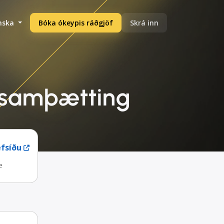
enska
Bóka ókeypis ráðgjöf
Skrá inn
B samþætting
fsíðu
e