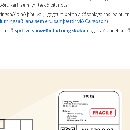
ru kerfi sem fyrirtækið þitt notar
tningsaðila að þínu vali, í gegnum þeirra ákjósanlega rás: beint inn 
flutningsaðilana sem eru samþættir við Cargoson
)
r til að
sjálfvirknivæða flutningsbókun
og leyfðu hugbúnað