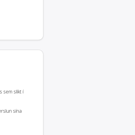
sem slíkt í
erslun sína