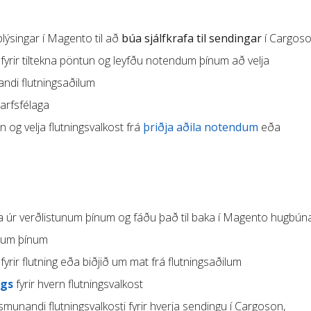
ýsingar í Magento til að
búa sjálfkrafa til sendingar
í Cargos
fyrir tiltekna pöntun og leyfðu notendum þínum að velja
ndi flutningsaðilum
tarfsfélaga
og velja flutningsvalkost frá
þriðja aðila notendum
eða
fa úr verðlistunum þínum og fáðu það til baka í Magento hugbún
ilum þínum
fyrir flutning eða biðjið um mat frá flutningsaðilum
ngs
fyrir hvern flutningsvalkost
munandi flutningsvalkosti fyrir hverja sendingu í Cargoson,