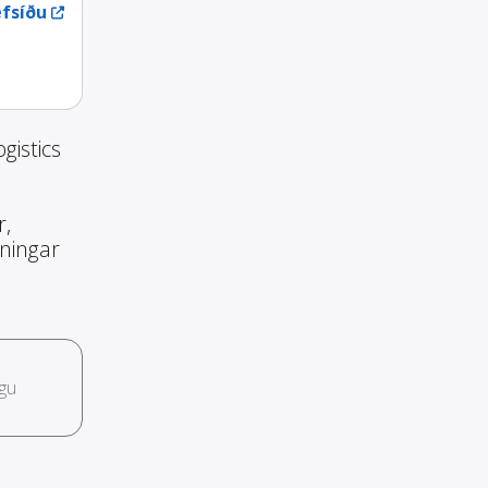
fsíðu
gistics
r,
nningar
gu