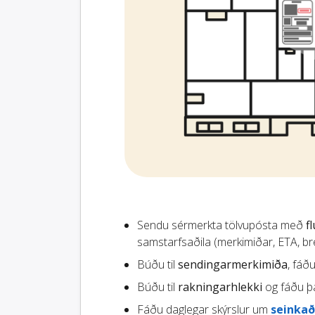
Sendu sérmerkta tölvupósta með
f
samstarfsaðila (merkimiðar, ETA, brey
Búðu til
sendingarmerkimiða
, fáð
Búðu til
rakningarhlekki
og fáðu þá
Fáðu daglegar skýrslur um
seinkað