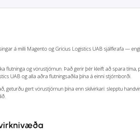
singar á milli Magento og Gricius Logistics UAB sjálfkrafa — engi
a flutninga og vörustjórnun. Það gerir þér kleift að spara tíma,
ics UAB og alla aðra flutningsaðila þína á einni stjórnborði.
, geturðu gert vörustjórnun þína enn skilvirkari: slepptu handvir
ið.
fvirknivæða