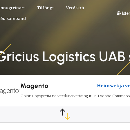
innugreinar
Tilföng
Verðskrá
Ísl
fðu samband
ricius Logistics UA
Magento
Heimsækja ve
Opinn uppspretta netverslunarvettvangur - nú Adobe Commerc