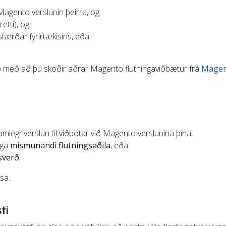
 Magento verslunin þeirra, og
etti), og
stærðar fyrirtækisins, eða
.
við með að þú skoðir aðrar Magento flutningaviðbætur frá
Mage
amlegriverslun til viðbótar við Magento verslunina þína,
rga
mismunandi flutningsaðila
, eða
sverð
,
sa.
ti