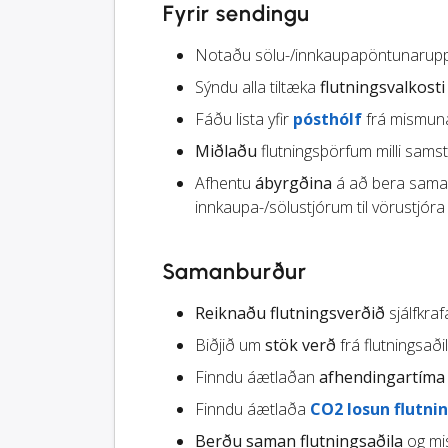
Fyrir sendingu
Notaðu sölu-/innkaupapöntunaruppl
Sýndu alla tiltæka
flutningsvalkosti
Fáðu lista yfir
pósthólf
frá mismuna
Miðlaðu
flutningsþörfum milli sams
Afhentu
ábyrgðina
á að bera saman 
innkaupa-/sölustjórum til vörustjóra
Samanburður
Reiknaðu flutningsverðið
sjálfkra
Biðjið um
stök verð
frá flutningsað
Finndu áætlaðan
afhendingartíma
Finndu áætlaða
CO2 losun flutni
Berðu saman flutningsaðila
og mis