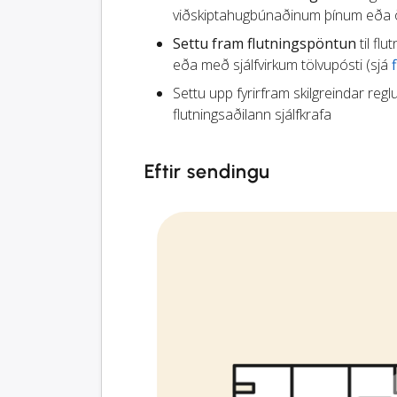
viðskiptahugbúnaðinum þínum eða öð
Settu fram flutningspöntun
til flu
eða með sjálfvirkum tölvupósti (sjá
Settu upp fyrirfram skilgreindar reglu
flutningsaðilann sjálfkrafa
Eftir sendingu