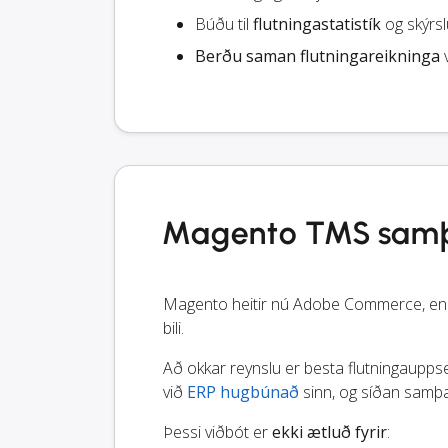
Búðu til
flutningastatistík
og skýrslu
Berðu saman flutningareikninga
v
Magento TMS samþæ
Magento heitir nú Adobe Commerce, en þ
bili.
Að okkar reynslu er besta flutningauppse
við
ERP hugbúnað
sinn, og síðan samþæ
Þessi viðbót er
ekki ætluð fyrir
: