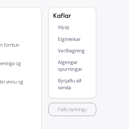
Kaflar
Yfirlit
Eiginleikar
n forritun
Verðlagning
Algengar
 peninga og
spurningar
Byrjaðu að
kri vinnu og
senda
Fáðu kynningu