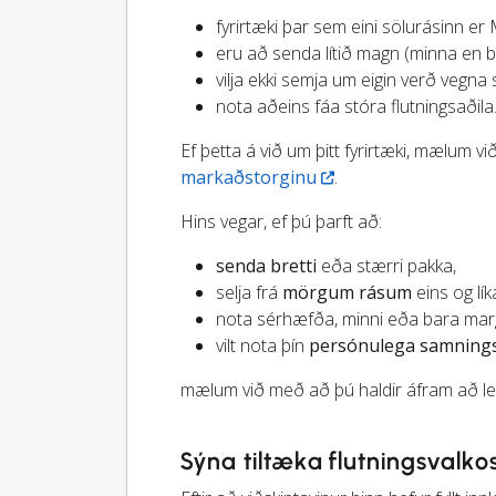
fyrirtæki þar sem eini sölurásinn er
eru að senda lítið magn (minna en br
vilja ekki semja um eigin verð vegna 
nota aðeins fáa stóra flutningsaðila
Ef þetta á við um þitt fyrirtæki, mælum 
markaðstorginu
.
Hins vegar, ef þú þarft að:
senda bretti
eða stærri pakka,
selja frá
mörgum rásum
eins og lík
nota sérhæfða, minni eða bara ma
vilt nota þín
persónulega samning
mælum við með að þú haldir áfram að le
Sýna tiltæka flutningsvalkos