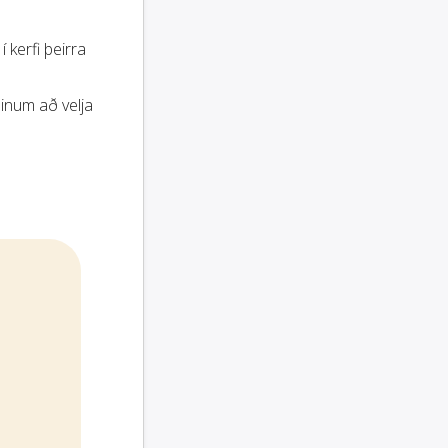
í kerfi þeirra
inum að velja