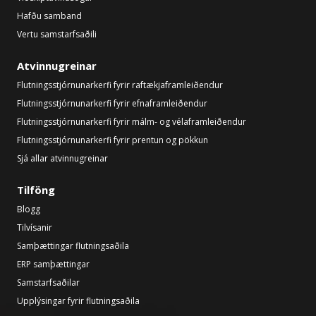
Hafðu samband
Vertu samstarfsaðili
Atvinnugreinar
Flutningsstjórnunarkerfi fyrir raftækjaframleiðendur
Flutningsstjórnunarkerfi fyrir efnaframleiðendur
Flutningsstjórnunarkerfi fyrir málm- og vélaframleiðendur
Flutningsstjórnunarkerfi fyrir prentun og pökkun
Sjá allar atvinnugreinar
Tilföng
Blogg
Tilvísanir
Samþættingar flutningsaðila
ERP samþættingar
Samstarfsaðilar
Upplýsingar fyrir flutningsaðila