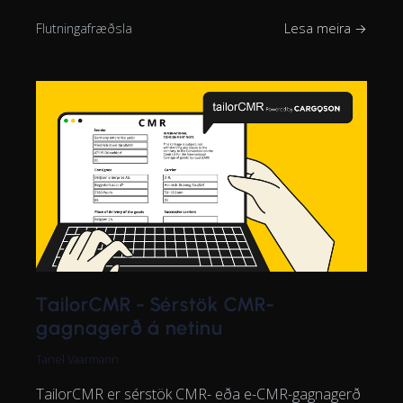
Flutningafræðsla
Lesa meira →
TailorCMR - Sérstök CMR-
gagnagerð á netinu
Tanel Vaarmann
TailorCMR er sérstök CMR- eða e-CMR-gagnagerð