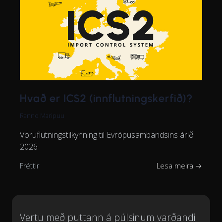
Hvað er ICS2 (innflutningskerfið)?
Ranno Maripuu
Vöruflutningstilkynning til Evrópusambandsins árið
2026
Fréttir
Lesa meira →
Vertu með puttann á púlsinum varðandi