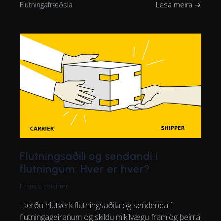
Flutningafræðsla
Lesa meira →
Flutningsaðili og sendandi í
flutningum: Hver er hver?
Rasmus Leichter
Lærðu hlutverk flutningsaðila og sendenda í
flutningageiranum og skildu mikilvægu framlög þeirra