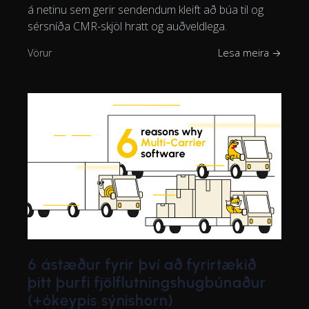
á netinu sem gerir sendendum kleift að búa til og
sérsníða CMR-skjöl hratt og auðveldlega.
Vörur
Lesa meira →
6 ástæður fyrir því að fyrirtækið
þitt þurfi fjölflutningshugbúnaður
(+ókeypis sýnishorn)