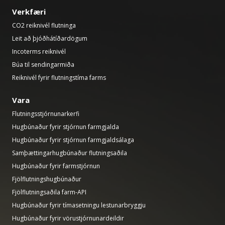
Verkfæri
CO2 reiknivél flutninga
Leit að þjóðhátíðardögum
Incoterms reiknivél
Búa til sendingarmiða
Reiknivél fyrir flutningstíma farms
Vara
Flutningsstjórnunarkerfi
Hugbúnaður fyrir stjórnun farmgjalda
Hugbúnaður fyrir stjórnun farmgjaldsálaga
Samþættingarhugbúnaður flutningsaðila
Hugbúnaður fyrir farmstjórnun
Fjölflutningshugbúnaður
Fjölflutningsaðila farm-API
Hugbúnaður fyrir tímasetningu lestunarbryggju
Hugbúnaður fyrir vörustjórnunardeildir