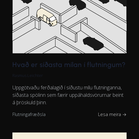
Hvað er síðasta mílan í flutningum?
Rasmus Leichter
Uppgötvaðu ferðalagið í síðustu mílu flutninganna,
síðasta spölinn sem færir uppáhaldsvörurnar beint
á þröskuld þinn.
Flutningafræðsla
Lesa meira →