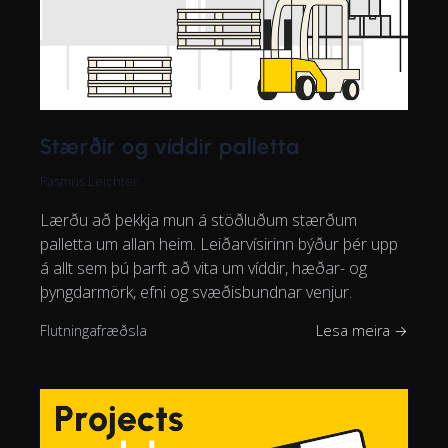
Stærðir og víddir palletta
Rasmus Leichter
Lærðu að þekkja mun á stöðluðum stærðum
palletta um allan heim. Leiðarvísirinn býður þér upp
á allt sem þú þarft að vita um víddir, hæðar- og
þyngdarmörk, efni og svæðisbundnar venjur.
Flutningafræðsla
Lesa meira →