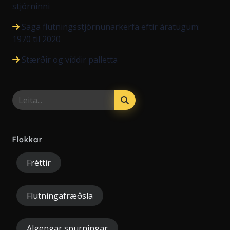
stjórninni
Saga flutningsstjórnunarkerfa eftir áratugum:
1970 til 2020
Stærðir og víddir palletta
Flokkar
Fréttir
Flutningafræðsla
Algengar spurningar