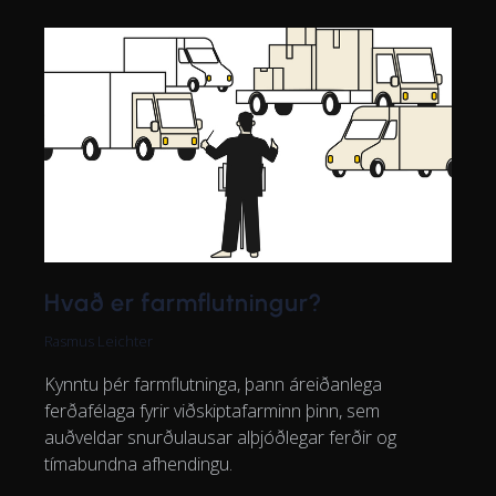
Hvað er farmflutningur?
Rasmus Leichter
Kynntu þér farmflutninga, þann áreiðanlega
ferðafélaga fyrir viðskiptafarminn þinn, sem
auðveldar snurðulausar alþjóðlegar ferðir og
tímabundna afhendingu.