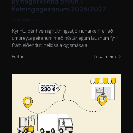
Byltingarkennd þróun í
flutningageiranum 2026/2027
Tanel Vaarmann
Kynntu þér hvernig flutningsstjórnunarkerfi er að
umbreyta geiranum með nýstárlegum lausnum fyrir
framleiðendur, heildsala og smásala
Fréttir
Lesa meira →