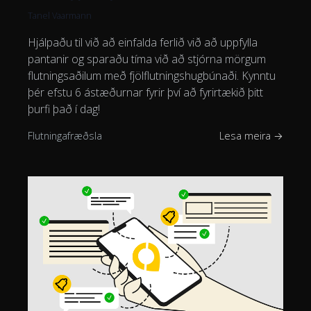
Tanel Vaarmann
Hjálpaðu til við að einfalda ferlið við að uppfylla
pantanir og sparaðu tíma við að stjórna mörgum
flutningsaðilum með fjölflutningshugbúnaði. Kynntu
þér efstu 6 ástæðurnar fyrir því að fyrirtækið þitt
þurfi það í dag!
Flutningafræðsla
Lesa meira →