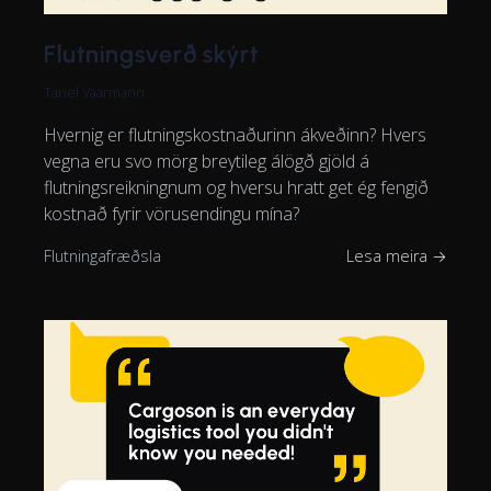
Flutningsverð skýrt
Tanel Vaarmann
Hvernig er flutningskostnaðurinn ákveðinn? Hvers
vegna eru svo mörg breytileg álögð gjöld á
flutningsreikningnum og hversu hratt get ég fengið
kostnað fyrir vörusendingu mína?
Flutningafræðsla
Lesa meira →