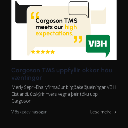
Cargoson TMS uppfyllir okkar háu
væntingar
Merly Sepri-Eha, yfirmaður birgðakeðjueiningar VBH
Eistlandi, útskýrir hvers vegna þeir tóku upp
Cargoson
Viðskiptavinasögur
Lesa meira →