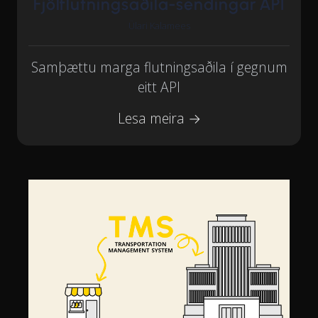
Fjölflutningsaðila-sendingar API
Ülari Kalamees
Samþættu marga flutningsaðila í gegnum
eitt API
Lesa meira →