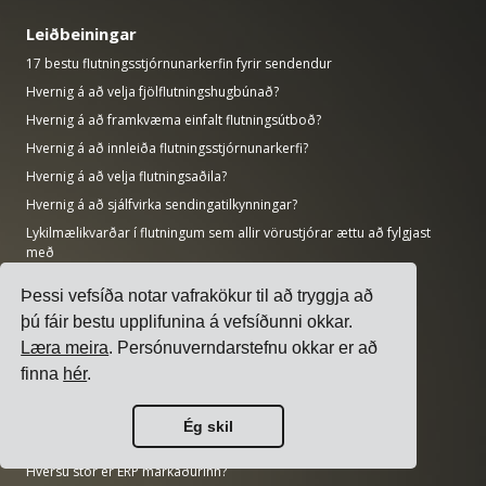
Leiðbeiningar
17 bestu flutningsstjórnunarkerfin fyrir sendendur
Hvernig á að velja fjölflutningshugbúnað?
Hvernig á að framkvæma einfalt flutningsútboð?
Hvernig á að innleiða flutningsstjórnunarkerfi?
Hvernig á að velja flutningsaðila?
Hvernig á að sjálfvirka sendingatilkynningar?
Lykilmælikvarðar í flutningum sem allir vörustjórar ættu að fylgjast
með
Þessi vefsíða notar vafrakökur til að tryggja að
Rannsóknir
þú fáir bestu upplifunina á vefsíðunni okkar.
Hversu stór er gervigreindarmarkaðurinn?
Læra meira
. Persónuverndarstefnu okkar er að
Hversu mikið CO2 losar flutningageirinn?
finna
hér
.
Hversu stór er flutningamarkaðurinn?
Hversu stór er fyrirtækjahugbúnaðarmarkaðurinn?
Ég skil
Hversu mörg framleiðslustörf eru ófyllt í Bandaríkjunum?
Hversu stór er ERP markaðurinn?