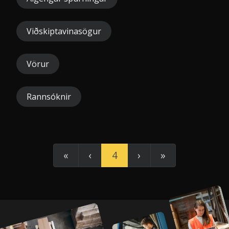
Viðskiptavinasögur
Vörur
Rannsóknir
«
‹
4
›
»