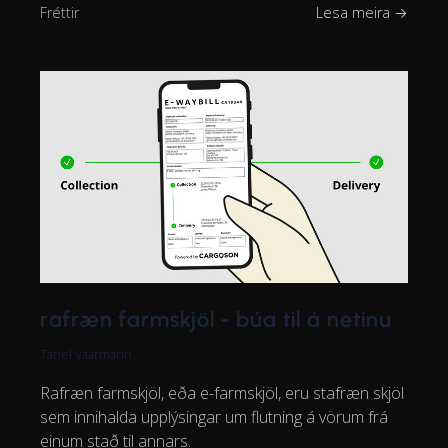
Fréttir
Lesa meira →
rafræn farmskjöl - búa til á netinu
Tanel Vaarmann
Rafræn farmskjöl, eða e-farmskjöl, eru stafræn skjöl
sem innihalda upplýsingar um flutning á vörum frá
einum stað til annars.