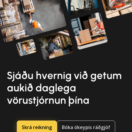
Sjáðu hvernig við getum
aukið daglega
vörustjórnun þína
Skrá reikning
Bóka ókeypis ráðgjöf