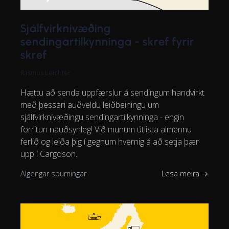
Sjálfvirknivæðing
sendingartilkynninga - skref fyrir
skref
Rasmus Leichter
Hættu að senda uppfærslur á sendingum handvirkt
með þessari auðveldu leiðbeiningu um
sjálfvirknivæðingu sendingartilkynninga - engin
forritun nauðsynleg! Við munum útlista almennu
ferlið og leiða þig í gegnum hvernig á að setja þær
upp í Cargoson.
Algengar spurningar
Lesa meira →