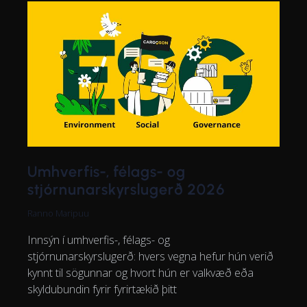
Umhverfis-, félags- og
stjórnunarskyrslugerð 2026
Ranno Maripuu
Innsýn í umhverfis-, félags- og
stjórnunarskyrslugerð: hvers vegna hefur hún verið
kynnt til sögunnar og hvort hún er valkvæð eða
skyldubundin fyrir fyrirtækið þitt