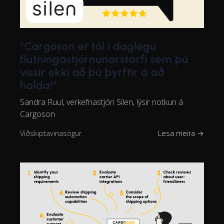
"Cargoson er tól í daglegu
flutningastjórnunarstarfi sem þú
vissir ekki að þú þyrftir á að
halda!"
Sandra Ruul, verkefnastjóri Silen, lýsir notkun á
Cargoson
Viðskiptavinasögur
Lesa meira →