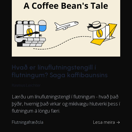
Hvað er línuflutningstengill í
flutningum? Saga kaffibaunsins
Rasmus Leichter
Lærðu um línuflutningstengil í flutningum - hvað það
þýðir, hvernig það virkar og mikilvægu hlutverki þess í
flutningum á löngu færi.
Flutningafræðsla
Lesa meira →