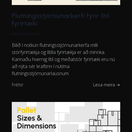
Flutningsstjórnunarkerfi fyrir lítil
fyrirtæki
Rasmus Leichter
Bilið í notkun flutningsstjórnunarkerfa milli
stórfyrirtækja og lítilla fyrirtækja er að minnka.
Kannaðu hvernig lítil og meðalstór fyrirtæki eru nú
að nýta sér kraftinn í nútíma
flutningsstjórnunarlausnum.
Fréttir
Lesa meira →