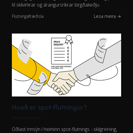
til skilvirkrar og árangursríkrar birgðakeðju.
Flutningafræðsla
Lesa meira →
Hvað er spot-flutningur?
Rasmus Leichter
Öðlast innsýn í heiminn spot-flutnings - skilgreining,