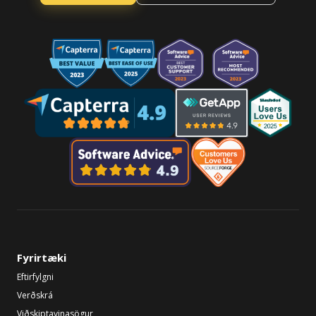
Fyrirtæki
Eftirfylgni
Verðskrá
Viðskiptavinasögur