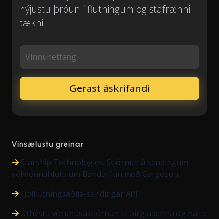
nýjustu þróun í flutningum og stafrænni
tækni
Vinnunetfang
Vinsælustu greinar
Starship Technologies: Stjórnun á sendingum
vélmennahluta um Bandaríkin með Cargoson
Fjölflutningsaðila-sendingar API
Úthýstu vöruhúsastjórnun til birgja þinna og haltu