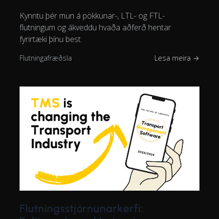
Kynntu þér mun á pökkunar-, LTL- og FTL-
flutningum og ákveddu hvaða aðferð hentar
fyrirtæki þínu best.
Flutningafræðsla
Lesa meira →
Flutningsstjórnunarkerfi: