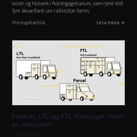
kostir og hlutverk í flutningageiranum, sem rýmir leið
fyrir ákvarðanir um ráðstöfun farms.
Flutningafræðsla
Lesa meira →
Pökkun, LTL og FTL flutningar: Hver
er munurinn?
Rasmus Leichter