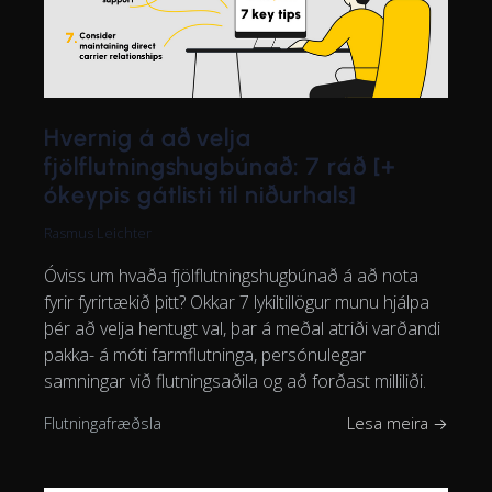
Hvernig á að velja
fjölflutningshugbúnað: 7 ráð [+
ókeypis gátlisti til niðurhals]
Rasmus Leichter
Óviss um hvaða fjölflutningshugbúnað á að nota
fyrir fyrirtækið þitt? Okkar 7 lykiltillögur munu hjálpa
þér að velja hentugt val, þar á meðal atriði varðandi
pakka- á móti farmflutninga, persónulegar
samningar við flutningsaðila og að forðast milliliði.
Flutningafræðsla
Lesa meira →