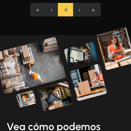
«
‹
4
›
»
Vea cómo podemos