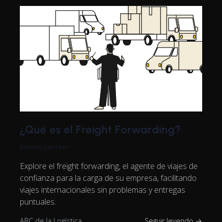
¿Qué es el Freight Forwarding?
Rasmus Leichter
Explore el freight forwarding, el agente de viajes de
confianza para la carga de su empresa, facilitando
viajes internacionales sin problemas y entregas
puntuales.
ABC de la Logística
Seguir leyendo →