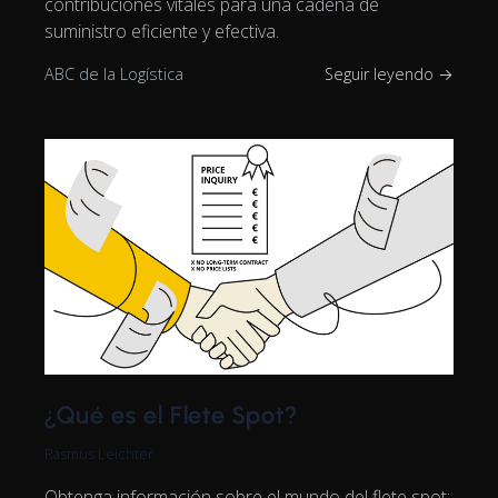
contribuciones vitales para una cadena de
suministro eficiente y efectiva.
ABC de la Logística
Seguir leyendo →
¿Qué es el Flete Spot?
Rasmus Leichter
Obtenga información sobre el mundo del flete spot: