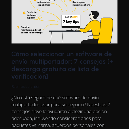
Cómo seleccionar un software de
envío multiportador: 7 consejos [+
descarga gratuita de lista de
verificación]
Rasmus Leichter
¿No está seguro de qué software de envío
multiportador usar para su negocio? Nuestros 7
consejos clave le ayudarán a elegir una opción
adecuada, incluyendo consideraciones para
paquetes vs. carga, acuerdos personales con