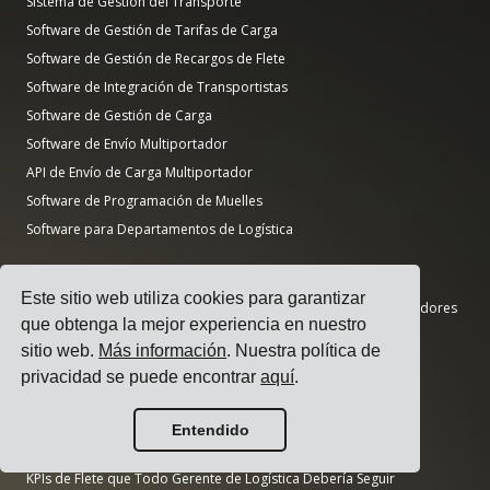
Sistema de Gestión del Transporte
Software de Gestión de Tarifas de Carga
Software de Gestión de Recargos de Flete
Software de Integración de Transportistas
Software de Gestión de Carga
Software de Envío Multiportador
API de Envío de Carga Multiportador
Software de Programación de Muelles
Software para Departamentos de Logística
Guías
Este sitio web utiliza cookies para garantizar
Los 17 Mejores Software de Gestión de Transporte para Expedidores
que obtenga la mejor experiencia en nuestro
¿Cómo Seleccionar un Software de Envío Multiportador?
sitio web.
Más información
. Nuestra política de
¿Cómo Realizar una Licitación de Transporte Simple?
privacidad se puede encontrar
aquí
.
¿Cómo Implementar un Sistema de Gestión de Transporte?
¿Cómo Elegir un Transportista de Carga?
Entendido
¿Cómo Automatizar las Notificaciones de Envío?
KPIs de Flete que Todo Gerente de Logística Debería Seguir