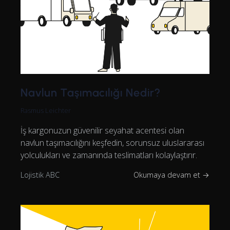
Navlun Taşımacılığı Nedir?
Rasmus Leichter
İş kargonuzun güvenilir seyahat acentesi olan
navlun taşımacılığını keşfedin, sorunsuz uluslararası
yolculukları ve zamanında teslimatları kolaylaştırır.
Lojistik ABC
Okumaya devam et →