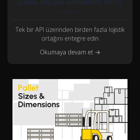
Çoklu Taşıyıcı Gönderim API'si
Ülari Kalamees
Tek bir API üzerinden birden fazla lojistik
ortağını entegre edin
Okumaya devam et →