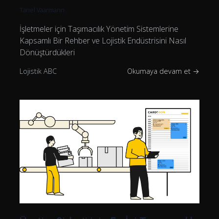
Tanel Vaarmann
İşletmeler için Taşımacılık Yönetim Sistemlerine
Kapsamlı Bir Rehber ve Lojistik Endüstrisini Nasıl
Dönüştürdükleri
Lojistik ABC
Okumaya devam et →