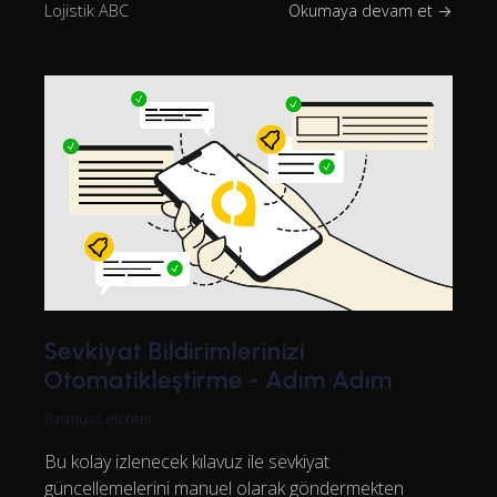
Lojistik ABC
Okumaya devam et →
Sevkiyat Bildirimlerinizi
Otomatikleştirme - Adım Adım
Rasmus Leichter
Bu kolay izlenecek kılavuz ile sevkiyat
güncellemelerini manuel olarak göndermekten