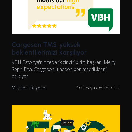
Cargoson TMS, yüksek
beklentilerimizi karşılıyor
VBH Estonya'nın tedarik zinciri birim başkanı Merly
Sepri-Eha, Cargoson'u neden benimsediklerini
açıklıyor
Müşteri Hikayeleri
Okumaya devam et →