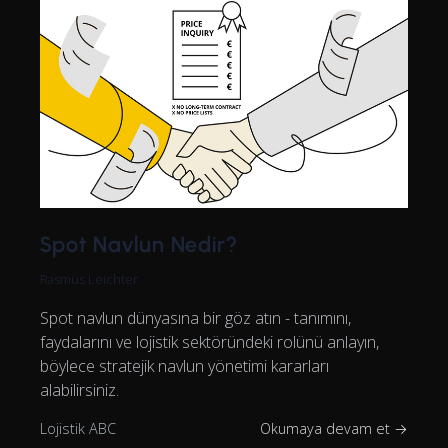
Spot Navlun Nedir?
Rasmus Leichter
Spot navlun dünyasına bir göz atın - tanımını,
faydalarını ve lojistik sektöründeki rolünü anlayın,
böylece stratejik navlun yönetimi kararları
alabilirsiniz.
Lojistik ABC
Okumaya devam et →