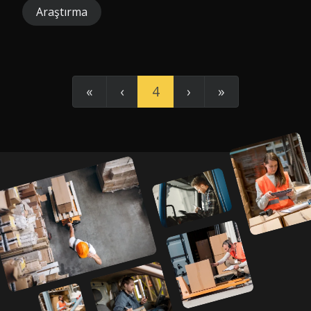
Araştırma
«
‹
4
›
»