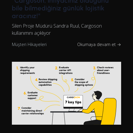
"Cargoson, ihtiyacınız olduğunu
bile bilmediğiniz günlük lojistik
aracınız!"
Silen Proje Müdürü Sandra Ruul, Cargoson
kullanımını açıklıyor
Müşteri Hikayeleri
Okumaya devam et →