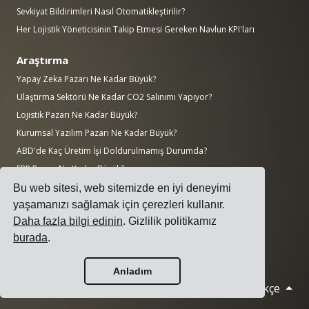
Sevkiyat Bildirimleri Nasıl Otomatikleştirilir?
Her Lojistik Yöneticisinin Takip Etmesi Gereken Navlun KPI'ları
Araştırma
Yapay Zeka Pazarı Ne Kadar Büyük?
Ulaştırma Sektörü Ne Kadar CO2 Salınımı Yapıyor?
Lojistik Pazarı Ne Kadar Büyük?
Kurumsal Yazılım Pazarı Ne Kadar Büyük?
ABD'de Kaç Üretim İşi Doldurulmamış Durumda?
ERP Pazarı Ne Kadar Büyük?
İmalat Sektörü Ne Kadar Büyük?
Bu web sitesi, web sitemizde en iyi deneyimi
Ciroya Göre Dünyanın En Büyük 50 İmalat Şirketi
yaşamanızı sağlamak için çerezleri kullanır.
Daha fazla bilgi edinin
. Gizlilik politikamız
AWS vs Azure vs Google: Bulut Pazar Payı (2025)
burada
.
Ülkelere Göre Veri Merkezi Sayısı (Kasım 2025)
Anladım
Türkçe
© 2026 Cargoson.com