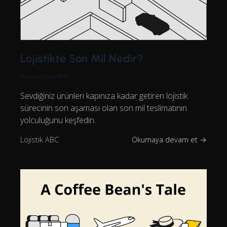
Lojistikte Son Mil Nedir?
Rasmus Leichter
Sevdiğiniz ürünleri kapınıza kadar getiren lojistik
sürecinin son aşaması olan son mil teslimatının
yolculuğunu keşfedin.
Lojistik ABC
Okumaya devam et →