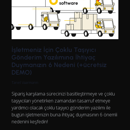
İşletmeniz İçin Çoklu Taşıyıcı
Gönderim Yazılımına İhtiyaç
Duymanızın 6 Nedeni (+ücretsiz
DEMO)
Tanel Vaarmann
Sipariş karşılama sürecinizi basitleştirmeye ve çoklu
taşıyıcıları yönetirken zamandan tasarruf etmeye
yardımcı olacak çoklu taşıyıcı gönderim yazılımı ile
bugün işletmenizin buna ihtiyaç duymasının 6 önemli
nedenini keşfedin!