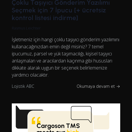
Çoklu Taşıyıcı Gönderim Yazılımı
Seçmek için 7 İpucu [+ ücretsiz
kontrol listesi indirme]
Rasmus Leichter
İşletmeniz için hangi çoklu taşıyıcı gönderim yazılımını
kullanacağınızdan emin değil misiniz? 7 temel
ipucumuz, parsel ve yük taşımacılığı, kişisel taşıyıcı
anlaşmaları ve aracılardan kaçınma gibi hususları
dikkate alarak uygun bir seçenek belirlemenize
yardımcı olacaktır.
Lojistik ABC
Okumaya devam et →