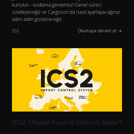
kurtulun - kodlama gerekmez! Genel süreci
özetleyeceğiz ve Cargoson'da nasıl ayarlayacağınızı
adım adım göstereceğiz.
SSS
Okumaya devam et →
ICS2 (İthalat Kontrol Sistemi) Nedir?
Ranno Maripuu