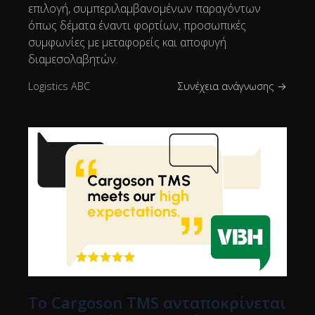
επιλογή, συμπεριλαμβανομένων παραγόντων
όπως δέματα έναντι φορτίων, προσωπικές
συμφωνίες με μεταφορείς και αποφυγή
διαμεσολαβητών.
Logistics ABC
Συνέχεια ανάγνωσης →
Το Cargoson TMS ανταποκρίνεται