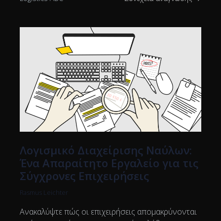
Λογισμικό Διαχείρισης Ναύλων:
Ένα Απαραίτητο Εργαλείο για τις
Σύγχρονες Επιχειρήσεις
Rasmus Leichter
Ανακαλύψτε πώς οι επιχειρήσεις απομακρύνονται