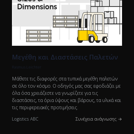
Μεγέθη και Διαστάσεις Παλετών
Rasmus Leichter
Μάθετε τις διαφορές στα τυπικά μεγέθη παλετών
σε όλο τον κόσμο. Ο οδηγός μας σας εφοδιάζει με
όλα όσα χρειάζεστε να γνωρίζετε για τις
διαστάσεις, τα όρια ύψους και βάρους, τα υλικά και
τις περιφερειακές προτιμήσεις.
Logistics ABC
Συνέχεια ανάγνωσης →