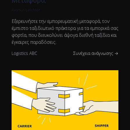
Μεταφορά;
Rasmus Leichter
Εξερευνήστε την εμπορευματική μεταφορά, τον
έμπιστο ταξιδιωτικό πράκτορα για τα εμπορικά σας
φορτία, που διευκολύνει άψογα διεθνή ταξίδια και
έγκαιρες παραδόσεις.
Logistics ABC
Συνέχεια ανάγνωσης →