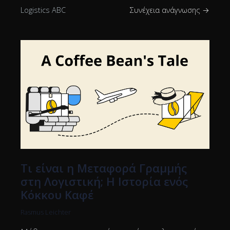
Logistics ABC
Συνέχεια ανάγνωσης →
Τι είναι η Μεταφορά Γραμμής
στη Λογιστική; Η Ιστορία ενός
Κόκκου Καφέ
Rasmus Leichter