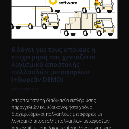
6 λόγοι για τους οποίους η
επιχείρησή σας χρειάζεται
λογισμικό αποστολής
πολλαπλών μεταφορέων
(+δωρεάν DEMO)
Tanel Vaarmann
Απλοποιήστε τη διαδικασία εκπλήρωσης
παραγγελιών και εξοικονομήστε χρόνο
διαχειριζόμενοι πολλαπλούς μεταφορείς με
λογισμικό αποστολής πολλαπλών μεταφορέων.
Ανακαλύψτε τους 6 κορυφαίους λόγους για τους