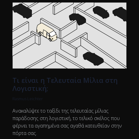
Τι είναι η Τελευταία Μίλια στη
Λογιστική;
Rasmus Leichter
Ανακαλύψτε το ταξίδι της τελευταίας μίλιας
παράδοσης στη λογιστική, το τελικό σκέλος που
φέρνει τα αγαπημένα σας αγαθά κατευθείαν στην
πόρτα σας.