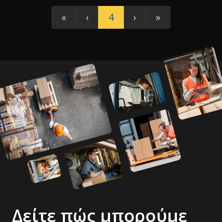
«
‹
4
›
»
Δείτε πώς μπορούμε