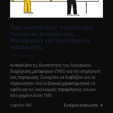
Πώς να επιλέξετε το καλύτερο
Λογισμικό Διαχείρισης
Μεταφορών για την εταιρεία
παραγωγής;
Tanel Vaarmann
Ανακαλύψτε τις δυνατότητες του λογισμικού
διαχείρισης μεταφορών (TMS) για την επιχείρησή
σας παραγωγής. Συνεχίστε να διαβάζετε για να
εξερευνήσετε όλα τα βασικά χαρακτηριστικά, τα
οφέλη και τις οικονομικές παραμέτρους για μια
επιτυχημένη λύση TMS.
Logistics ABC
Συνέχεια ανάγνωσης →