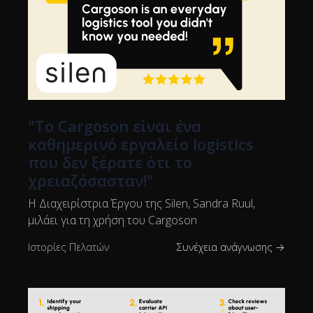
"Το Cargoson είναι ένα
καθημερινό εργαλείο logistics
που δεν ξέρατε ότι το
χρειαζόσασταν!"
Η Διαχειρίστρια Έργου της Silen, Sandra Ruul,
μιλάει για τη χρήση του Cargoson
Ιστορίες Πελατών
Συνέχεια ανάγνωσης →