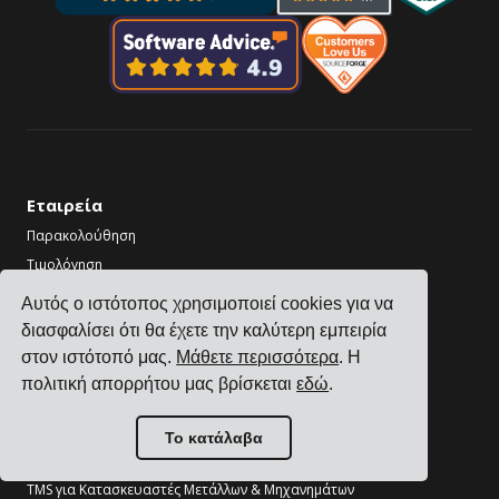
Εταιρεία
Παρακολούθηση
Τιμολόγηση
Ιστορίες Πελατών
Αυτός ο ιστότοπος χρησιμοποιεί cookies για να
Επικοινωνία
διασφαλίσει ότι θα έχετε την καλύτερη εμπειρία
Γίνετε Συνεργάτης
στον ιστότοπό μας.
Μάθετε περισσότερα
. Η
πολιτική απορρήτου μας βρίσκεται
εδώ
.
Κλάδοι
TMS για Κατασκευαστές Ηλεκτρονικών
Το κατάλαβα
TMS για Κατασκευαστές Χημικών
TMS για Κατασκευαστές Μετάλλων & Μηχανημάτων