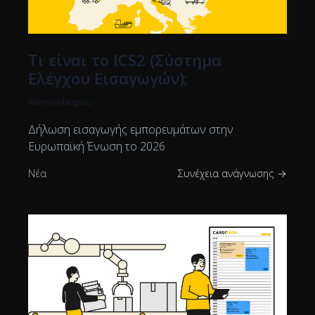
Τι είναι το ICS2 (Σύστημα
Ελέγχου Εισαγωγών);
Ranno Maripuu
Δήλωση εισαγωγής εμπορευμάτων στην
Ευρωπαϊκή Ένωση το 2026
Νέα
Συνέχεια ανάγνωσης →