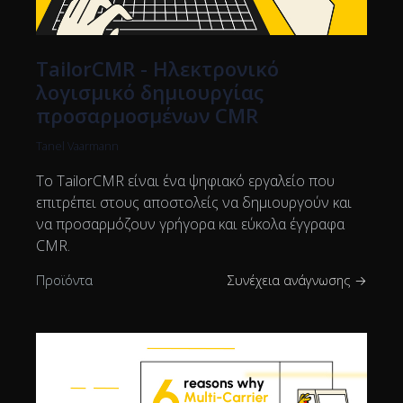
TailorCMR - Ηλεκτρονικό
λογισμικό δημιουργίας
προσαρμοσμένων CMR
Tanel Vaarmann
Το TailorCMR είναι ένα ψηφιακό εργαλείο που
επιτρέπει στους αποστολείς να δημιουργούν και
να προσαρμόζουν γρήγορα και εύκολα έγγραφα
CMR.
Προϊόντα
Συνέχεια ανάγνωσης →