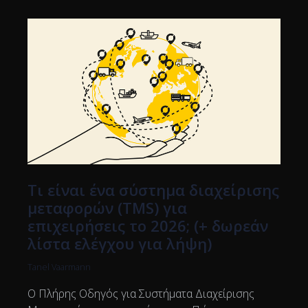
Τι είναι ένα σύστημα διαχείρισης
μεταφορών (TMS) για
επιχειρήσεις το 2026; (+ δωρεάν
λίστα ελέγχου για λήψη)
Tanel Vaarmann
Ο Πλήρης Οδηγός για Συστήματα Διαχείρισης