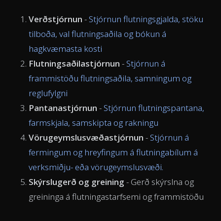
Verðstjórnun
-
Stjórnun flutningsgjalda, stöku
tilboða, val flutningsaðila og bókun á
hagkvæmasta kosti
Flutningsaðilastjórnun
-
Stjórnun á
frammistöðu flutningsaðila, samningum og
reglufylgni
Pantanastjórnun
-
Stjórnun flutningspantana,
farmskjala, samskipta og rakningu
Vörugeymslusvæðastjórnun
-
Stjórnun á
fermingum og hreyfingum á flutningabílum á
verksmiðju- eða vörugeymslusvæði.
Skýrslugerð og greining
- Gerð skýrslna og
greininga á flutningastarfsemi og frammistöðu