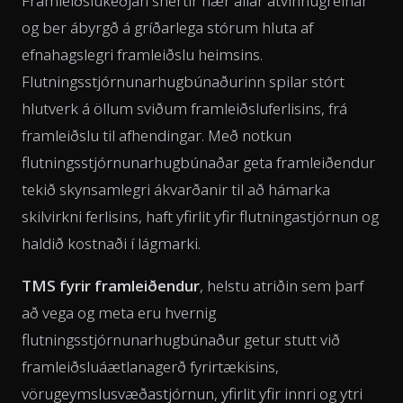
Framleiðslukeðjan snertir nær allar atvinnugreinar
og ber ábyrgð á gríðarlega stórum hluta af
efnahagslegri framleiðslu heimsins.
Flutningsstjórnunarhugbúnaðurinn spilar stórt
hlutverk á öllum sviðum framleiðsluferlisins, frá
framleiðslu til afhendingar. Með notkun
flutningsstjórnunarhugbúnaðar geta framleiðendur
tekið skynsamlegri ákvarðanir til að hámarka
skilvirkni ferlisins, haft yfirlit yfir flutningastjórnun og
haldið kostnaði í lágmarki.
TMS fyrir framleiðendur
, helstu atriðin sem þarf
að vega og meta eru hvernig
flutningsstjórnunarhugbúnaður getur stutt við
framleiðsluáætlanagerð fyrirtækisins,
vörugeymslusvæðastjórnun, yfirlit yfir innri og ytri