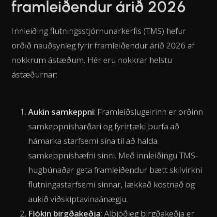
framleiðendur árið 2026
Innleiðing flutningsstjórnunarkerfis (TMS) hefur
orðið nauðsynleg fyrir framleiðendur árið 2026 af
nokkrum ástæðum. Hér eru nokkrar helstu
ástæðurnar:
Aukin samkeppni
: Framleiðslugeirinn er orðinn
samkeppnisharðari og fyrirtæki þurfa að
hámarka starfsemi sína til að halda
samkeppnishæfni sinni. Með innleiðingu TMS-
hugbúnaðar geta framleiðendur bætt skilvirkni
flutningastarfsemi sinnar, lækkað kostnað og
aukið viðskiptavinaánægju.
Flókin birgðakeðja
: Alþjóðleg birgðakeðja er