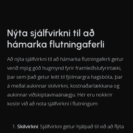
Nýta sjálfvirkni til að
hámarka flutningaferli
Að nýta sjálfvirkni til að hámarka flutningaferli getur
verið mjög góð hugmynd fyrir framleiðslufyrirtæki,
þar sem það getur leitt til fjölmargra hagsbóta, þar
á meðal aukinnar skilvirkni, kostnaðarlækkana og
aukinnar viðskiptavinaánægju. Hér eru nokkrir
kostir við að nota sjálfvirkni í flutningum:
Skilvirkni
: Sjálfvirkni getur hjálpað til við að flýta