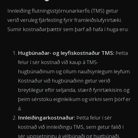
Innleiðing flutningsstjórnunarkerfis (TMS) getur
verið veruleg fjárfesting fyrir framleiðslufyrirtæki.
Sumir kostnaðarþættir sem þarf að hafa í huga eru:
Hugbúnaðar- og leyfiskostnaður TMS:
Þetta
felur í sér kostnað við kaup á TMS-
hugbúnaðinum og öllum nauðsynlegum leyfum.
Kostnaður við hugbúnaðinn getur verið
breytilegur eftir seljanda, stærð fyrirtækisins og
þeim sérstöku eiginleikum og virkni sem þörf er
á.
Innleiðingarkostnaður:
Þetta felur í sér
kostnað við innleiðingu TMS, sem getur falið í
sér uppsetningu á vélbúnaði og hugbúnaði,