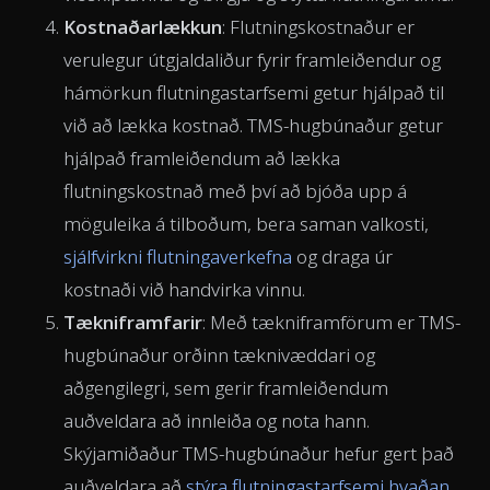
Kostnaðarlækkun
: Flutningskostnaður er
verulegur útgjaldaliður fyrir framleiðendur og
hámörkun flutningastarfsemi getur hjálpað til
við að lækka kostnað. TMS-hugbúnaður getur
hjálpað framleiðendum að lækka
flutningskostnað með því að bjóða upp á
möguleika á tilboðum, bera saman valkosti,
sjálfvirkni flutningaverkefna
og draga úr
kostnaði við handvirka vinnu.
Tækniframfarir
: Með tækniframförum er TMS-
hugbúnaður orðinn tæknivæddari og
aðgengilegri, sem gerir framleiðendum
auðveldara að innleiða og nota hann.
Skýjamiðaður TMS-hugbúnaður hefur gert það
auðveldara að
stýra flutningastarfsemi hvaðan