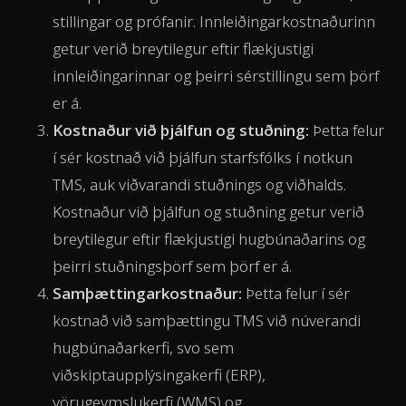
stillingar og prófanir. Innleiðingarkostnaðurinn
getur verið breytilegur eftir flækjustigi
innleiðingarinnar og þeirri sérstillingu sem þörf
er á.
Kostnaður við þjálfun og stuðning:
Þetta felur
í sér kostnað við þjálfun starfsfólks í notkun
TMS, auk viðvarandi stuðnings og viðhalds.
Kostnaður við þjálfun og stuðning getur verið
breytilegur eftir flækjustigi hugbúnaðarins og
þeirri stuðningsþörf sem þörf er á.
Samþættingarkostnaður:
Þetta felur í sér
kostnað við samþættingu TMS við núverandi
hugbúnaðarkerfi, svo sem
viðskiptaupplýsingakerfi (ERP),
vörugeymslukerfi (WMS) og