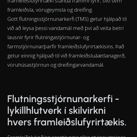
framleiðslufyrirtæki standa frammi fyrir, svo sem
framleiðsla, vörugeymsla og dreifing.
Gott flutningsstjórnunarkerfi (TMS) getur hjálpað til
við að leysa þessi vandamál með því að veita betri
lausnir fyrir flutningastjórnunar- og
farmstjórnunarþarfir framleiðslufyrirtækisins. Það
getur einnig hjálpað til við framleiðsluáætlanagerð,
vöruhúsastjórnun og dreifingarvandamál.
Flutningsstjórnunarkerfi -
lykillhlutverk í skilvirkni
hvers framleiðslufyrirtækis.