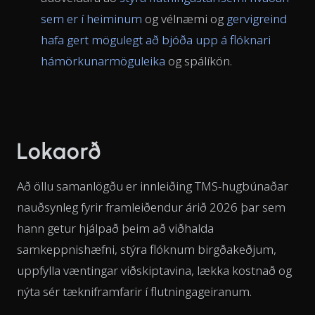
sem er í heiminum
og vélnæmi og
gervigreind
hafa gert mögulegt að bjóða upp á flóknari
hámörkunarmöguleika
og spálíkön.
Lokaorð
Að öllu samanlögðu er innleiðing TMS-hugbúnaðar
nauðsynleg fyrir framleiðendur árið 2026 þar sem
hann getur hjálpað þeim að viðhalda
samkeppnishæfni, stýra flóknum birgðakeðjum,
uppfylla væntingar viðskiptavina, lækka kostnað og
nýta sér tækniframfarir í flutningageiranum.