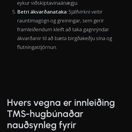
eykur viðskiptavinaánægju.
Betri ákvarðanataka
: Sjálfvirkni veitir
rauntímagögn og greiningar, sem gerir
framleiðendum kleift að taka gagnrýndar
ákvarðanir til að bæta birgðakeðju sína og
flutningastjórnun.
Hvers vegna er innleiðing
TMS-hugbúnaðar
nauðsynleg fyrir