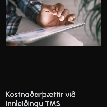
Kostnaðarþættir við
innleiðingu TMS