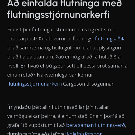
Að einfalda flutninga með
flutningsstjórnunarkerfi
Finnst þér flutningar stundum eins og eitt stórt
þrautarpúsl? Þú átt vörur til flutnings,
flutningsaðila
til að samræma og heilu gullmollu af upplýsingum
til að halda utan um. Það er nóg til að fá höfuðið á
hvolf. En hvað ef þú gætir sett öll þessi brot saman á
einum stað? Nákvæmlega þar kemur
flutningsstjórnunarkerfi
Cargoson til sögunnar.
Ímyndaðu þér: allir flutningsaðilar þínir, allar
valmöguleikar þeirra, á einum stað. Engin þörf á að
grafa í tölvupóstum til að
bera saman flutningsverð
,
flutningartíma eða jafnvel
kolefnisfótspor