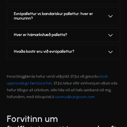
Evrópallettur vs bandarískur pallettur: hver er
munurinn?
Hver er hámarkshæð palletta?
Hvaða kostir eru við evrópallettur?
Þessi bloggfærsla hefur verið vélþýdd. Ef þú vilt geturðu
lesið
upprunalegu færsluna hér
. Ef þú tekur eftir einhverjum villum eða
hefur tillögur að úrbótum, ekki hika við að hafa samband við mig,
höfundinn, með tölvupósti á
rasmus@cargoson.com
Forvitinn um