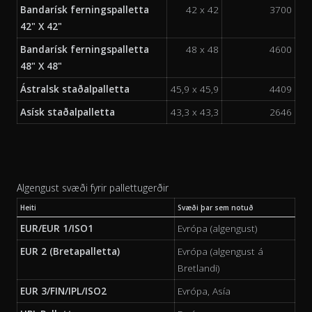
Bandarísk ferningspalletta
42 x 42
3700
42" X 42"
Bandarísk ferningspalletta
48 x 48
4600
48" X 48"
Ástralsk staðalpalletta
45,9 x 45,9
4409
Asísk staðalpalletta
43,3 x 43,3
2646
Algengust svæði fyrir pallettugerðir
Heiti
Svæði þar sem notuð
EUR/EUR 1/ISO1
Evrópa (algengust)
EUR 2 (Bretapalletta)
Evrópa (algengust á
Bretlandi)
EUR 3/FIN/IPL/ISO2
Evrópa, Asía