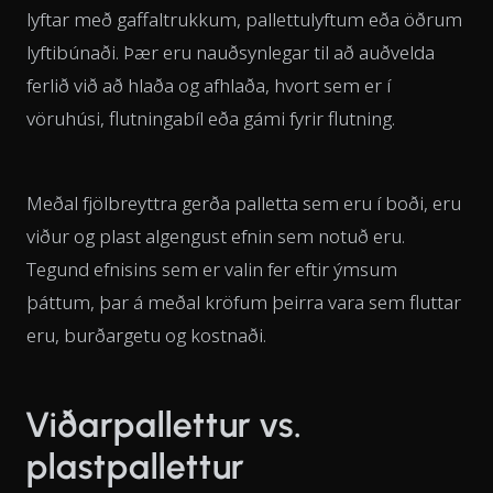
lyftar með gaffaltrukkum, pallettulyftum eða öðrum
lyftibúnaði. Þær eru nauðsynlegar til að auðvelda
ferlið við að hlaða og afhlaða, hvort sem er í
vöruhúsi, flutningabíl eða gámi fyrir flutning.
Meðal fjölbreyttra gerða palletta sem eru í boði, eru
viður og plast algengust efnin sem notuð eru.
Tegund efnisins sem er valin fer eftir ýmsum
þáttum, þar á meðal kröfum þeirra vara sem fluttar
eru, burðargetu og kostnaði.
Viðarpallettur vs.
plastpallettur