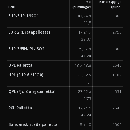
Mál
Hámarksþyngd
Heiti
(þumlungar)
(pund)
EUR/EUR 1/ISO1
47,24 x
3300
31,5
EUR 2 (Bretapalletta)
47,24 x
2756
39,37
EUR 3/FIN/IPL/ISO2
39,37 x
3300
47,24
UPL Palletta
48 x 43,3
2646
HPL (EUR 6 / ISO0)
23,62 x
1102
31,5
QPL (Fjórðungspalletta)
23,62 x
551
15,75
PXL Palletta
47,24 x
2646
47,24
Bandarísk staðalpalletta
48 x 40
4600