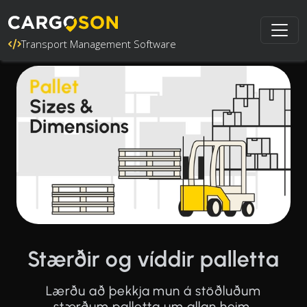
Transport Management Software
Stærðir og víddir palletta
Lærðu að þekkja mun á stöðluðum
stærðum palletta um allan heim.