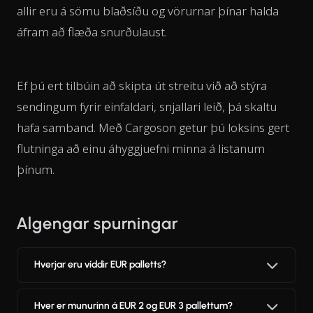
allir eru á sömu blaðsíðu og vörurnar þínar halda
áfram að flæða snurðulaust.
Ef þú ert tilbúin að skipta út streitu við að stýra
sendingum fyrir einfaldari, snjallari leið, þá skaltu
hafa samband. Með Cargoson getur þú loksins gert
flutninga að einu áhyggjuefni minna á listanum
þínum.
Algengar spurningar
Hverjar eru víddir EUR palletts?
Hver er munurinn á EUR 2 og EUR 3 pallettum?