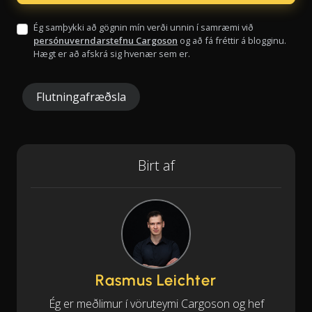
Ég samþykki að gögnin mín verði unnin í samræmi við
persónuverndarstefnu Cargoson
og að fá fréttir á blogginu.
Hægt er að afskrá sig hvenær sem er.
Flutningafræðsla
Birt af
Rasmus Leichter
Ég er meðlimur í vöruteymi Cargoson og hef