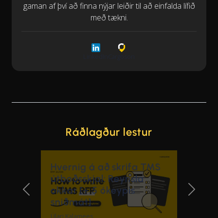
gaman af því að finna nýjar leiðir til að einfalda lífið
með tækni.
LinkedIn
Cargoson
Ráðlagður lestur
Hvernig á að skrifa TMS
útboðsskjal: Reynsla
okkar [+ 5 ókeypis
Previous Slide
Next Sl
sniðmát]
Ülari Kalamees