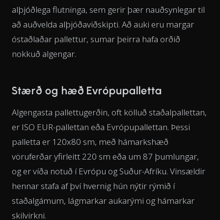
alþjóðlega flutninga, sem gerir þær nauðsynlegar til
að auðvelda alþjóðaviðskipti. Að auki eru margar
óstaðlaðar pallettur, sumar þeirra hafa orðið
nokkuð algengar.
Stærð og hæð Evrópupalletta
Algengasta pallettugerðin, oft kölluð staðalpallettan,
er ISO EUR-pallettan eða Evrópupallettan. Þessi
palletta er 120x80 sm, með hámarkshæð
vöruferðar yfirleitt 220 sm eða um 87 þumlungar,
og er víða notuð í Evrópu og Suður-Afríku. Vinsældir
hennar stafa af því hvernig hún nýtir rýmið í
staðalgámum, lágmarkar aukarými og hámarkar
skilvirkni.