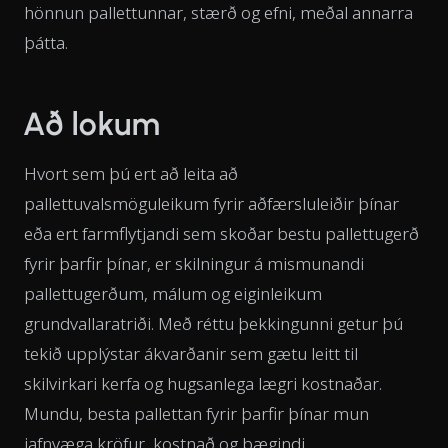
hönnun pallettunnar, stærð og efni, meðal annarra
þátta.
Að lokum
Hvort sem þú ert að leita að
pallettuvalsmöguleikum fyrir aðfærsluleiðir þínar
eða ert farmflytjandi sem skoðar bestu pallettugerð
fyrir þarfir þínar, er skilningur á mismunandi
pallettugerðum, málum og eiginleikum
grundvallaratriði. Með réttu þekkingunni getur þú
tekið upplýstar ákvarðanir sem gætu leitt til
skilvirkari kerfa og hugsanlega lægri kostnaðar.
Mundu, besta pallettan fyrir þarfir þínar mun
jafnvæga kröfur, kostnað og þægindi.