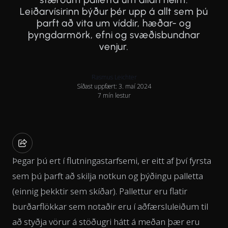
Leiðarvísirinn býður þér upp á allt sem þú
þarft að vita um víddir, hæðar- og
þyngdarmörk, efni og svæðisbundnar
venjur.
Rasmus Leichter
Síðast uppfært: 3. maí 2024
7 mín lestur
Þegar þú ert í flutningastarfsemi, er eitt af því fyrsta
sem þú þarft að skilja notkun og þýðingu palletta
(einnig þekktir sem skíðar). Pallettur eru flatir
burðarflökkar sem notaðir eru í aðfærsluleiðum til
að styðja vörur á stöðugri hátt á meðan þær eru