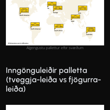
Algengustu pallettur eftir svæðum
Inngönguleiðir palletta
(tveggja-leiða vs fjögurra-
leiða)