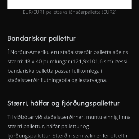
EUR/EUR1 palletta vs iðnaðarpalletta (EUR2)
Bandarískar pallettur
Í Norður-Ameríku eru staðalstærðir palletta aðeins
stærri: 48 x 40 þumlungar (121,9x101,6 sm). Þessi
bandaríska palletta passar fullkomlega í
staðalstærðir flutningabíla og lestarvagna.
Stærri, hálfar og fjórðungspallettur
Til viðbótar við staðalstærðirnar, muntu einnig finna
stærri pallettur, hálfar pallettur og
fjórðungspallettur. Stærðin sem valin er fer oft eftir