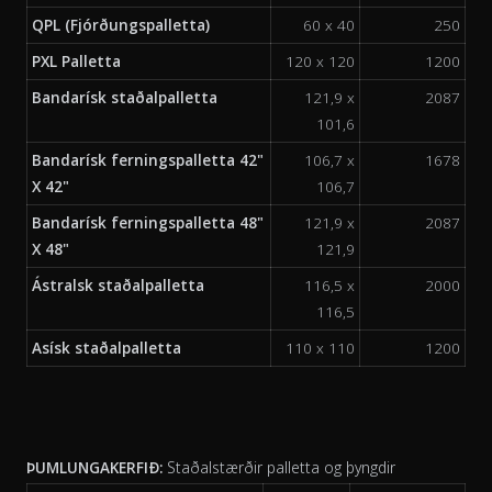
QPL (Fjórðungspalletta)
60 x 40
250
PXL Palletta
120 x 120
1200
Bandarísk staðalpalletta
121,9 x
2087
101,6
Bandarísk ferningspalletta 42"
106,7 x
1678
X 42"
106,7
Bandarísk ferningspalletta 48"
121,9 x
2087
X 48"
121,9
Ástralsk staðalpalletta
116,5 x
2000
116,5
Asísk staðalpalletta
110 x 110
1200
ÞUMLUNGAKERFIÐ:
Staðalstærðir palletta og þyngdir