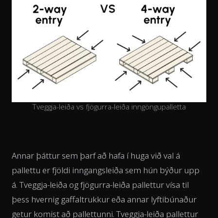
Tveggja-leiða vs fjögurra-leiða inngöngupalletta
Annar þáttur sem þarf að hafa í huga við val á
pallettu er fjöldi inngangsleiða sem hún býður upp
á. Tveggja-leiða og fjögurra-leiða pallettur vísa til
þess hvernig gaffaltrukkur eða annar lyftibúnaður
getur komist að pallettunni. Tveggja-leiða pallettur