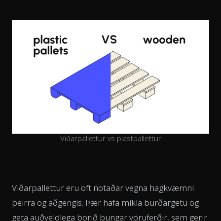
Viðarpallettur vs plastpallettur
Viðarpallettur eru oft notaðar vegna hagkvæmni
þeirra og aðgengis. Þær hafa mikla burðargetu og
geta auðveldlega borið þungar vöruferðir, sem gerir