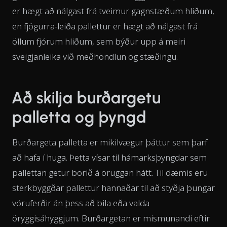
er hægt að nálgast frá tveimur gagnstæðum hliðum,
en fjögurra-leiða pallettur er hægt að nálgast frá
öllum fjórum hliðum, sem býður upp á meiri
sveigjanleika við meðhöndlun og stæðingu.
Að skilja burðargetu
palletta og þyngd
Burðargeta palletta er mikilvægur þáttur sem þarf
að hafa í huga. Þetta vísar til hámarksþyngdar sem
pallettan getur borið á öruggan hátt. Til dæmis eru
sterkbyggðar pallettur hannaðar til að styðja þungar
vöruferðir án þess að bila eða valda
öryggisáhyggjum. Burðargetan er mismunandi eftir