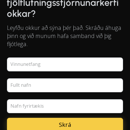
fjölflutningsstjórnunarkerfi
okkar?
Leyfðu okkur að sýna þér það. Skráðu áhuga
þinn og við munum hafa samband við þig
fljótlega.
Vinnunetfang
Fullt nafn
Nafn fyrirtækis