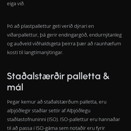
eiga við.
Þó að plastpallettur geti verið dýrari en
viðarpallettur, þá gerir endingargóð, endurnýtanleg
og auðveld viðhaldsgeta þeirra þær að raunhæfum
kosti til langtímanýtingar.
Staðalstærðir palletta &
mál
Þegar kemur að staðalstærðum palletta, eru
alþjóðlegir staðlar settir af Alþjóðlegu
staðlastofnuninni (ISO). ISO-pallettur eru hannaðar
til að passa í ISO-gáma sem notaðir eru fyrir