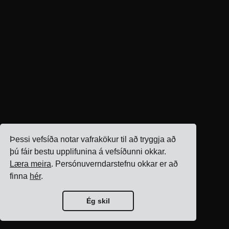
Þessi vefsíða notar vafrakökur til að tryggja að
þú fáir bestu upplifunina á vefsíðunni okkar.
Læra meira
. Persónuverndarstefnu okkar er að
finna
hér
.
Ég skil