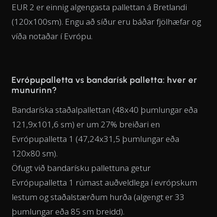
EUR 2 er einnig algengasta pallettan á Bretlandi
(120x100sm). Engu að síður eru báðar fjölhæfar og
víða notaðar í Evrópu.
Evrópupalletta vs bandarísk palletta: hver er
munurinn?
Bandaríska staðalpallettan (48x40 þumlungar eða
121,9x101,6 sm) er um 27% breiðari en
Evrópupalletta 1 (47,24x31,5 þumlungar eða
120x80 sm).
Öfugt við bandarísku pallettuna getur
Evrópupalletta 1 rúmast auðveldlega í evrópskum
lestum og staðalstærðum hurða (algengt er 33
þumlungar eða 85 sm breidd).