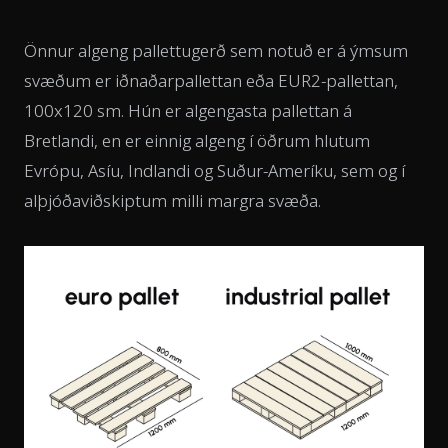
Önnur algeng pallettugerð sem notuð er á ýmsum
svæðum er iðnaðarpallettan eða EUR2-pallettan,
100x120 sm. Hún er algengasta pallettan á
Bretlandi, en er einnig algeng í öðrum hlutum
Evrópu, Asíu, Indlandi og Suður-Ameríku, sem og í
alþjóðaviðskiptum milli margra svæða.