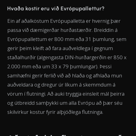
Hvaða kostir eru við Evrópupallettur?
Ein af aðalköstum Evrópupalletta er hvernig þær
passa við dæmigerðar hurðastærðir. Breiddin á
Evrópupallettum er 800 mm eða 31 þumlung, sem
gerir þeim kleift að fara auðveldlega í gegnum
staðalhurðir (algengasta DIN-hurðargerðin er 850 x
2.000 mm eða um 33 x 79 þumlungar). Þessi
samhæfni gerir ferlið við að hlaða og afhlaða mun
auðveldara og dregur úr líkum á skemmdum á
vörum í flutningi. Að auki tryggja einsleit mál þeirra
og útbreidd samþykki um alla Evrópu að þær séu
skilvirkur kostur fyrir alþjóðlega flutninga.