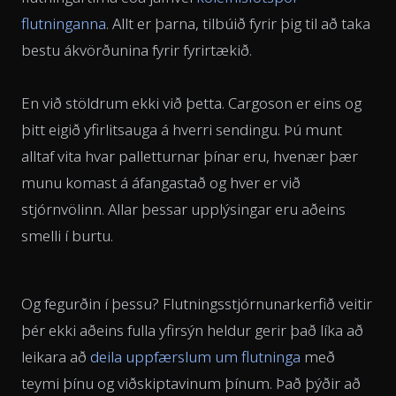
flutninganna
. Allt er þarna, tilbúið fyrir þig til að taka
bestu ákvörðunina fyrir fyrirtækið.
En við stöldrum ekki við þetta. Cargoson er eins og
þitt eigið yfirlitsauga á hverri sendingu. Þú munt
alltaf vita hvar palletturnar þínar eru, hvenær þær
munu komast á áfangastað og hver er við
stjórnvölinn. Allar þessar upplýsingar eru aðeins
smelli í burtu.
Og fegurðin í þessu? Flutningsstjórnunarkerfið veitir
þér ekki aðeins fulla yfirsýn heldur gerir það líka að
leikara að
deila uppfærslum um flutninga
með
teymi þínu og viðskiptavinum þínum. Það þýðir að