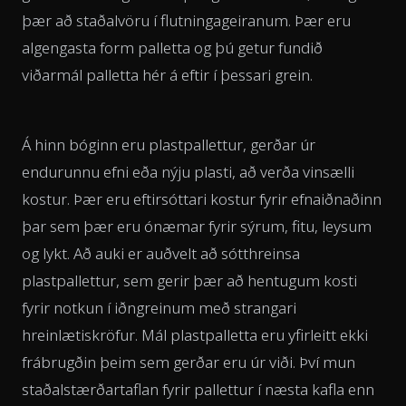
þær að staðalvöru í flutningageiranum. Þær eru
algengasta form palletta og þú getur fundið
viðarmál palletta hér á eftir í þessari grein.
Á hinn bóginn eru plastpallettur, gerðar úr
endurunnu efni eða nýju plasti, að verða vinsælli
kostur. Þær eru eftirsóttari kostur fyrir efnaiðnaðinn
þar sem þær eru ónæmar fyrir sýrum, fitu, leysum
og lykt. Að auki er auðvelt að sótthreinsa
plastpallettur, sem gerir þær að hentugum kosti
fyrir notkun í iðngreinum með strangari
hreinlætiskröfur. Mál plastpalletta eru yfirleitt ekki
frábrugðin þeim sem gerðar eru úr viði. Því mun
staðalstærðartaflan fyrir pallettur í næsta kafla enn