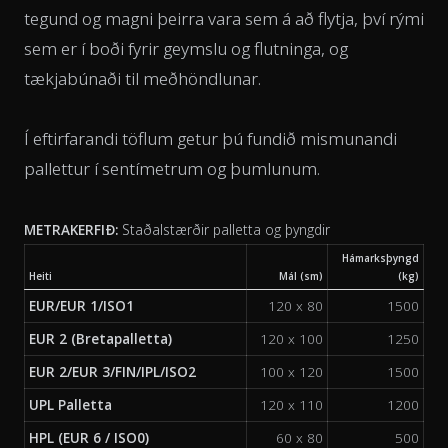
tegund og magni þeirra vara sem á að flytja, því rými
sem er í boði fyrir geymslu og flutninga, og
tækjabúnaði til meðhöndlunar.
Í eftirfarandi töflum getur þú fundið mismunandi
pallettur í sentímetrum og þumlunum.
METRAKERFIÐ:
Staðalstærðir palletta og þyngdir
Hámarksþyngd
Heiti
Mál (sm)
(kg)
EUR/EUR 1/ISO1
120 x 80
1500
EUR 2 (Bretapalletta)
120 x 100
1250
EUR 2/EUR 3/FIN/IPL/ISO2
100 x 120
1500
UPL Palletta
120 x 110
1200
HPL (EUR 6 / ISO0)
60 x 80
500