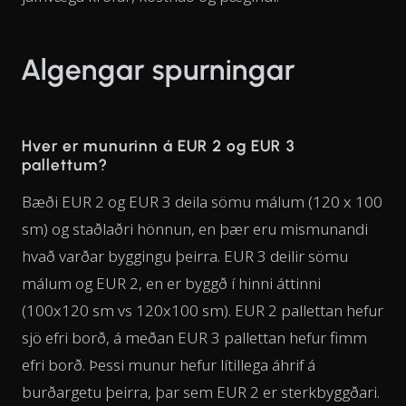
Algengar spurningar
Hver er munurinn á EUR 2 og EUR 3
pallettum?
Bæði EUR 2 og EUR 3 deila sömu málum (120 x 100
sm) og staðlaðri hönnun, en þær eru mismunandi
hvað varðar byggingu þeirra. EUR 3 deilir sömu
málum og EUR 2, en er byggð í hinni áttinni
(100x120 sm vs 120x100 sm). EUR 2 pallettan hefur
sjö efri borð, á meðan EUR 3 pallettan hefur fimm
efri borð. Þessi munur hefur lítillega áhrif á
burðargetu þeirra, þar sem EUR 2 er sterkbyggðari.