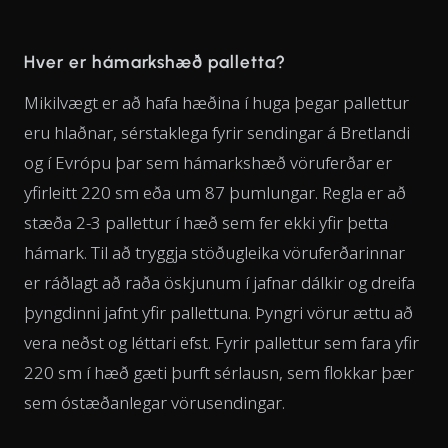
Hver er hámarkshæð palletta?
Mikilvægt er að hafa hæðina í huga þegar pallettur
eru hlaðnar, sérstaklega fyrir sendingar á Bretlandi
og í Evrópu þar sem hámarkshæð vöruferðar er
yfirleitt 220 sm eða um 87 þumlungar. Regla er að
stæða 2-3 pallettur í hæð sem fer ekki yfir þetta
hámark. Til að tryggja stöðugleika vöruferðarinnar
er ráðlagt að raða öskjunum í jafnar dálkir og dreifa
þyngdinni jafnt yfir pallettuna. Þyngri vörur ættu að
vera neðst og léttari efst. Fyrir pallettur sem fara yfir
220 sm í hæð gæti þurft sérlausn, sem flokkar þær
sem óstæðanlegar vörusendingar.