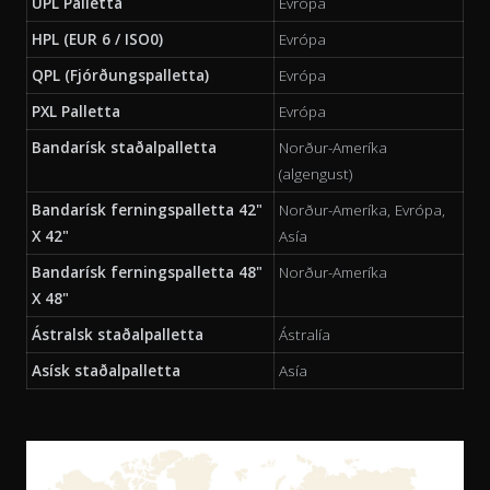
UPL Palletta
Evrópa
HPL (EUR 6 / ISO0)
Evrópa
QPL (Fjórðungspalletta)
Evrópa
PXL Palletta
Evrópa
Bandarísk staðalpalletta
Norður-Ameríka
(algengust)
Bandarísk ferningspalletta 42"
Norður-Ameríka, Evrópa,
X 42"
Asía
Bandarísk ferningspalletta 48"
Norður-Ameríka
X 48"
Ástralsk staðalpalletta
Ástralía
Asísk staðalpalletta
Asía