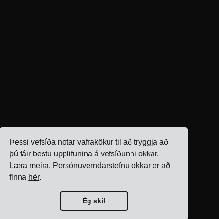
Þessi vefsíða notar vafrakökur til að tryggja að
þú fáir bestu upplifunina á vefsíðunni okkar.
Læra meira
. Persónuverndarstefnu okkar er að
finna
hér
.
Ég skil