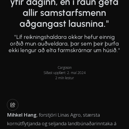
yfir daginn, en í raun geta
allir samstarfsmenn
aðgangast lausnina."
"Líf reikningshaldara okkar hefur einnig
orðið mun auðveldara, þar sem þeir þurfa
ekki lengur að elta farmskrárnar um húsið."
Cargoson
Síðast uppfært: 2. maí 2024
2 mín lestur
Mihkel Hang
, forstjóri Linas Agro, stærsta
kornútflytjanda og seljanda landbúnaðarinntaka á