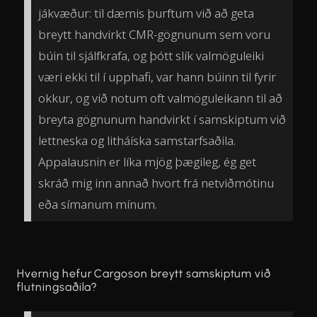
jákvæður: til dæmis þurftum við að geta
breytt handvirkt CMR-gögnunum sem voru
búin til sjálfkrafa, og þótt slík valmöguleiki
væri ekki til í upphafi, var hann búinn til fyrir
okkur, og við notum oft valmöguleikann til að
breyta gögnunum handvirkt í samskiptum við
lettneska og litháíska samstarfsaðila.
Appalausnin er líka mjög þægileg, ég get
skráð mig inn annað hvort frá netviðmótinu
eða símanum mínum.
Hvernig hefur Cargoson breytt samskiptum við
flutningsaðila?