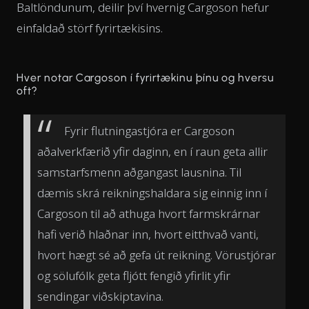
Baltlöndunum, deilir því hvernig Cargoson hefur
einfaldað störf fyrirtækisins.
Hver notar Cargoson í fyrirtækinu þínu og hversu
oft?
Fyrir flutningastjóra er Cargoson
aðalverkfærið yfir daginn, en í raun geta allir
samstarfsmenn aðgangast lausnina. Til
dæmis skrá reikningshaldara sig einnig inn í
Cargoson til að athuga hvort farmskrárnar
hafi verið hlaðnar inn, hvort eitthvað vanti,
hvort hægt sé að gefa út reikning. Vörustjórar
og sölufólk geta fljótt fengið yfirlit yfir
sendingar viðskiptavina.