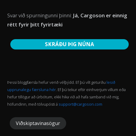
Svar við spurningunni þinni:
Já, Cargoson er einnig
rétt fyrir þitt fyrirtæki
SKRÁÐU ÞIG NÚNA
Þessi bloggfærsla hefur verið vélþýdd. Ef þú vilt geturðu
lesið
upprunalegu færsluna hér
. Ef þú tekur eftir einhverjum villum eða
hefur tillögur að úrbótum, ekki hika við að hafa samband við mig,
höfundinn, með tölvupósti á
support@cargoson.com
Viðskiptavinasögur