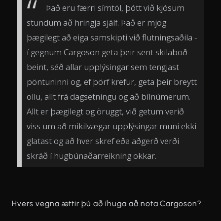
Það eru færri símtöl, þótt við kjósum
stundum að hringja sjálf. Það er mjög
þægilegt að eiga samskipti við flutningsaðila -
í gegnum Cargoson geta þeir sent skilaboð
beint, séð allar upplýsingar sem tengjast
pöntuninni og, ef þörf krefur, geta þeir breytt
öllu, allt frá dagsetningu og að bílnúmerum.
Allt er þægilegt og öruggt, við getum verið
viss um að mikilvægar upplýsingar muni ekki
glatast og að hver skref eða aðgerð verði
skráð í hugbúnaðarreikning okkar.
Hvers vegna ættir þú að íhuga að nota Cargoson?