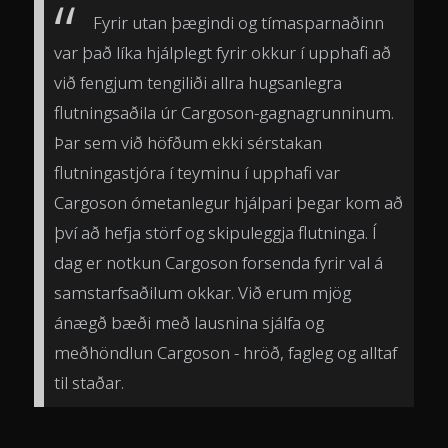
Fyrir utan þægindi og tímasparnaðinn
var það líka hjálplegt fyrir okkur í upphafi að
við fengjum tengiliði allra hugsanlegra
flutningsaðila úr Cargoson-gagnagrunninum.
Þar sem við höfðum ekki sérstakan
flutningastjóra í teyminu í upphafi var
Cargoson ómetanlegur hjálpari þegar kom að
því að hefja störf og skipuleggja flutninga. Í
dag er notkun Cargoson forsenda fyrir val á
samstarfsaðilum okkar. Við erum mjög
ánægð bæði með lausnina sjálfa og
meðhöndlun Cargoson - hröð, fagleg og alltaf
til staðar.